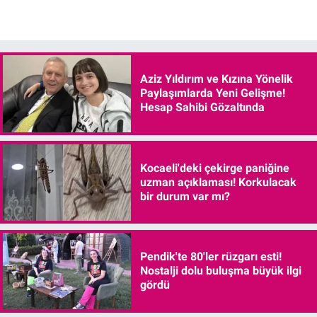
Aziz Yıldırım ve Kızına Yönelik
Paylaşımlarda Yeni Gelişme!
Hesap Sahibi Gözaltında
Kocaeli'deki çekirge paniğine
uzman açıklaması! Korkulacak
bir durum var mı?
Pendik'te 80'ler rüzgarı esti!
Nostalji dolu buluşma büyük ilgi
gördü