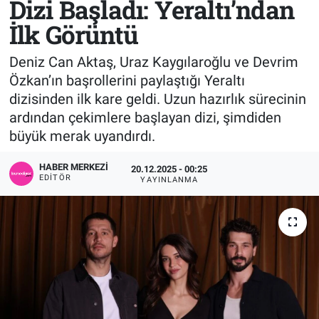
Dizi Başladı: Yeraltı’ndan
İlk Görüntü
Sağlık
KÜLTÜR SANAT
Deniz Can Aktaş, Uraz Kaygılaroğlu ve Devrim
Spor
Özkan’ın başrollerini paylaştığı Yeraltı
dizisinden ilk kare geldi. Uzun hazırlık sürecinin
Teknoloji
ardından çekimlere başlayan dizi, şimdiden
Tv Medya
büyük merak uyandırdı.
HABER MERKEZI
20.12.2025 - 00:25
EDITÖR
YAYINLANMA