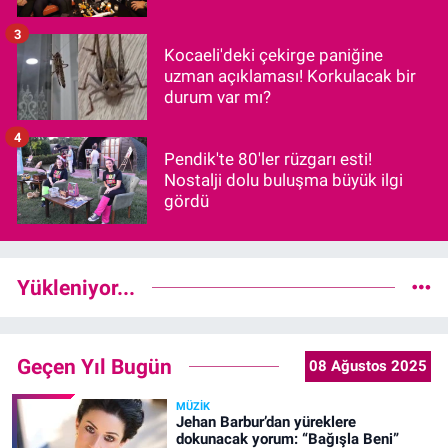
3
Kocaeli'deki çekirge paniğine
uzman açıklaması! Korkulacak bir
durum var mı?
4
Pendik'te 80'ler rüzgarı esti!
Nostalji dolu buluşma büyük ilgi
gördü
Yükleniyor...
Geçen Yıl Bugün
08 Ağustos 2025
MÜZIK
Jehan Barbur’dan yüreklere
dokunacak yorum: “Bağışla Beni”