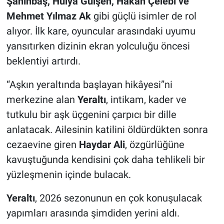
Şahinbaş, Hülya Gülşen, Hakan Çelebi ve
Mehmet Yılmaz Ak
gibi güçlü isimler de rol
alıyor. İlk kare, oyuncular arasındaki uyumu
yansıtırken dizinin ekran yolculuğu öncesi
beklentiyi artırdı.
“Aşkın yeraltında başlayan hikâyesi”ni
merkezine alan
Yeraltı
, intikam, kader ve
tutkulu bir aşk üçgenini çarpıcı bir dille
anlatacak. Ailesinin katilini öldürdükten sonra
cezaevine giren
Haydar Ali
, özgürlüğüne
kavuştuğunda kendisini çok daha tehlikeli bir
yüzleşmenin içinde bulacak.
Yeraltı
, 2026 sezonunun en çok konuşulacak
yapımları arasında şimdiden yerini aldı.