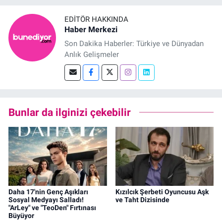
EDITÖR HAKKINDA
Haber Merkezi
Son Dakika Haberler: Türkiye ve Dünyadan
Anlık Gelişmeler
Bunlar da ilginizi çekebilir
Daha 17'nin Genç Aşıkları
Kızılcık Şerbeti Oyuncusu Aşk
Sosyal Medyayı Salladı!
ve Taht Dizisinde
"ArLey" ve "TeoDen" Fırtınası
Büyüyor