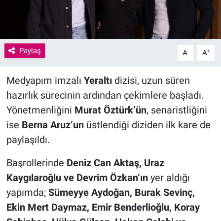
Paylaş
-
+
A
A
Medyapım imzalı
Yeraltı
dizisi, uzun süren
hazırlık sürecinin ardından çekimlere başladı.
Yönetmenliğini
Murat Öztürk’ün
, senaristliğini
ise
Berna Aruz’un
üstlendiği diziden ilk kare de
paylaşıldı.
Başrollerinde
Deniz Can Aktaş, Uraz
Kaygılaroğlu ve Devrim Özkan’ın
yer aldığı
yapımda;
Sümeyye Aydoğan, Burak Sevinç,
Ekin Mert Daymaz, Emir Benderlioğlu, Koray