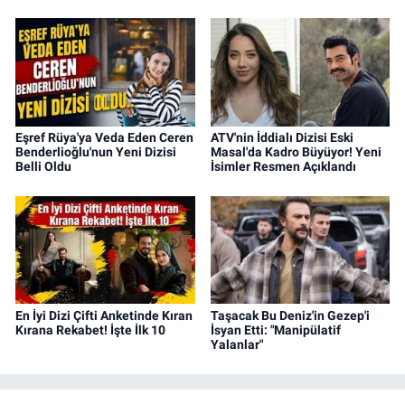
Eşref Rüya'ya Veda Eden Ceren
ATV'nin İddialı Dizisi Eski
Benderlioğlu'nun Yeni Dizisi
Masal'da Kadro Büyüyor! Yeni
Belli Oldu
İsimler Resmen Açıklandı
En İyi Dizi Çifti Anketinde Kıran
Taşacak Bu Deniz'in Gezep'i
Kırana Rekabet! İşte İlk 10
İsyan Etti: "Manipülatif
Yalanlar"