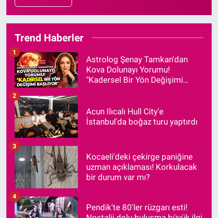
Trend Haberler
1
Astrolog Şenay Tamkan'dan
Kova Dolunayı Yorumu!
"Kadersel Bir Yön Değişimi
Başlıyor"
2
Acun Ilıcalı Hull City'e
İstanbul'da boğaz turu yaptırdı
3
Kocaeli'deki çekirge paniğine
uzman açıklaması! Korkulacak
bir durum var mı?
4
Pendik'te 80'ler rüzgarı esti!
Nostalji dolu buluşma büyük ilgi