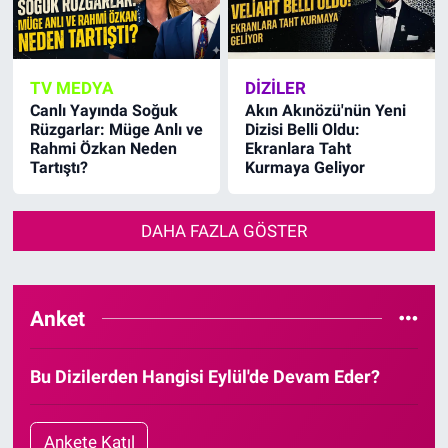
TV MEDYA
DIZILER
Canlı Yayında Soğuk
Akın Akınözü'nün Yeni
Rüzgarlar: Müge Anlı ve
Dizisi Belli Oldu:
Rahmi Özkan Neden
Ekranlara Taht
Tartıştı?
Kurmaya Geliyor
DAHA FAZLA GÖSTER
Anket
Bu Dizilerden Hangisi Eylül'de Devam Eder?
Ankete Katıl