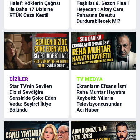
Halef: Köklerin Çağrısı
Teşkilat 6. Sezon Finali
ile Daha 17 Dizisine
Heyecanı: Altay Canı
RTÜK Ceza Kesti!
Pahasına Davut'u
Durdurabilecek Mi?
DIZILER
TV MEDYA
Star TV'nin Sevilen
Ekranların Efsane İsmi
Dizisi Sevdiğim
Reha Muhtar Hayatını
Sensin'de Şoke Eden
Kaybetti: Yılların
Veda: Seyirci İkiye
Televizyoncusundan
Bölündü
Acı Haber