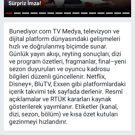
Sürpriz İmza!
Sağlık
KÜLTÜR SANAT
1
2
3
4
5
6
7
8
9
10
11
12
13
14
15
Spor
Bunediyor.com TV Medya, televizyon ve
dijital platform dünyasındaki gelişmeleri
Teknoloji
hızlı ve doğrulanmış biçimde sunar.
Günlük yayın akışı, reyting sonuçları, dizi
Tv Medya
ve program özetleri, fragmanlar, final–yeni
sezon duyuruları ve oyuncu kadrosu
bilgileri düzenli güncellenir. Netflix,
Disney+, BluTV, Exxen gibi platformlardaki
içerik takvimi tek sayfada derlenir. Resmî
açıklamalar ve RTÜK kararları kaynak
gösterilerek yayımlanır. Etiketler (kanal,
dizi, sezon, bölüm) ve kısa özet kutuları
gezinmeyi hızlandırır.