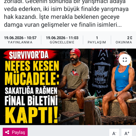
zorladı. Gecenin sonunda bir yarışmacı adaya
veda ederken, iki isim büyük finalde yarışmaya
hak kazandı. İşte merakla beklenen geceye
damga vuran gelişmeler ve finalin isimleri...
19.06.2026 - 10:57
19.06.2026 - 11:03
1
2 DK
YAYINLANMA
GÜNCELLEME
PAYLAŞIM
OKUNMA S
Paylaş
-
+
A
A