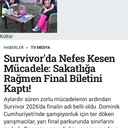
Sağlık
KÜLTÜR SANAT
Spor
Kültür
Teknoloji
HABERLER
TV MEDYA
Tv Medya
Survivor'da Nefes Kesen
Mücadele: Sakatlığa
Rağmen Final Biletini
Kaptı!
Aylardır süren zorlu mücadelenin ardından
Survivor 2026'da finalin adı belli oldu. Dominik
Cumhuriyeti'nde şampiyonluk için ter döken
yarışmacılar, yarı final parkurunda sınırlarını