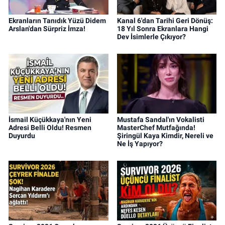
Ekranların Tanıdık Yüzü Didem
Kanal 6'dan Tarihi Geri Dönüş:
Arslan'dan Sürpriz İmza!
18 Yıl Sonra Ekranlara Hangi
Dev İsimlerle Çıkıyor?
İsmail Küçükkaya'nın Yeni
Mustafa Sandal'ın Vokalisti
Adresi Belli Oldu! Resmen
MasterChef Mutfağında!
Duyurdu
Şiringül Kaya Kimdir, Nereli ve
Ne İş Yapıyor?