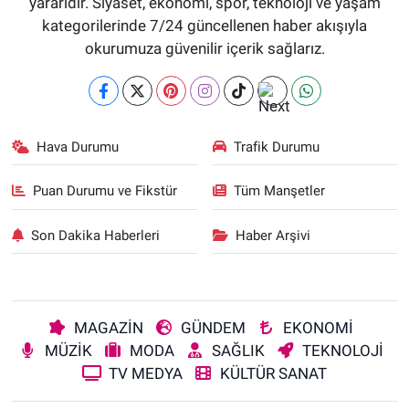
yararıdır. Siyaset, ekonomi, spor, teknoloji ve yaşam
kategorilerinde 7/24 güncellenen haber akışıyla
okurumuza güvenilir içerik sağlarız.
Hava Durumu
Trafik Durumu
Puan Durumu ve Fikstür
Tüm Manşetler
Son Dakika Haberleri
Haber Arşivi
MAGAZİN
GÜNDEM
EKONOMİ
MÜZİK
MODA
SAĞLIK
TEKNOLOJİ
TV MEDYA
KÜLTÜR SANAT