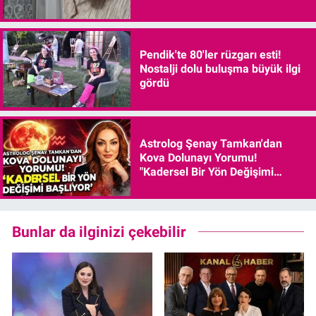
Pendik'te 80'ler rüzgarı esti!
Nostalji dolu buluşma büyük ilgi
gördü
Astrolog Şenay Tamkan'dan
Kova Dolunayı Yorumu!
"Kadersel Bir Yön Değişimi
Başlıyor"
Bunlar da ilginizi çekebilir