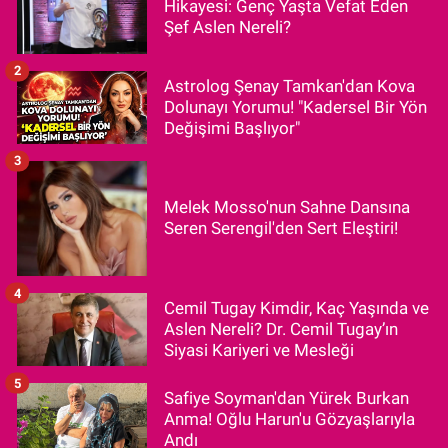
Hikayesi: Genç Yaşta Vefat Eden
Şef Aslen Nereli?
2
Astrolog Şenay Tamkan'dan Kova
Dolunayı Yorumu! "Kadersel Bir Yön
Değişimi Başlıyor"
3
Melek Mosso'nun Sahne Dansına
Seren Serengil'den Sert Eleştiri!
4
Cemil Tugay Kimdir, Kaç Yaşında ve
Aslen Nereli? Dr. Cemil Tugay’ın
Siyasi Kariyeri ve Mesleği
5
Safiye Soyman'dan Yürek Burkan
Anma! Oğlu Harun'u Gözyaşlarıyla
Andı