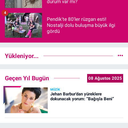
durum var mı?
4
Pendik'te 80'ler rüzgarı esti!
Nostalji dolu buluşma büyük ilgi
gördü
Yükleniyor...
Geçen Yıl Bugün
08 Ağustos 2025
MÜZIK
Jehan Barbur’dan yüreklere
dokunacak yorum: “Bağışla Beni”