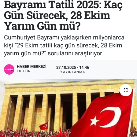
Bayramı Tatili 2025: Kaç
Gün Sürecek, 28 Ekim
Sağlık
KÜLTÜR SANAT
Yarım Gün mü?
Spor
Cumhuriyet Bayramı yaklaşırken milyonlarca
Teknoloji
kişi “29 Ekim tatili kaç gün sürecek, 28 Ekim
yarım gün mü?” sorularını araştırıyor.
Tv Medya
HABER MERKEZI
27.10.2025 - 14:46
EDITÖR
YAYINLANMA