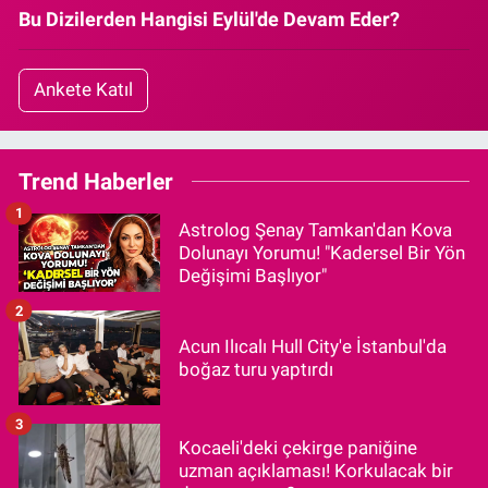
Bu Dizilerden Hangisi Eylül'de Devam Eder?
Ankete Katıl
Trend Haberler
1
Astrolog Şenay Tamkan'dan Kova
Dolunayı Yorumu! "Kadersel Bir Yön
Değişimi Başlıyor"
2
Acun Ilıcalı Hull City'e İstanbul'da
boğaz turu yaptırdı
3
Kocaeli'deki çekirge paniğine
uzman açıklaması! Korkulacak bir