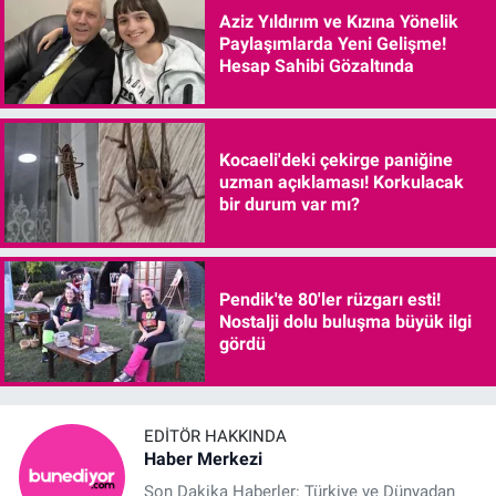
Aziz Yıldırım ve Kızına Yönelik
Paylaşımlarda Yeni Gelişme!
Hesap Sahibi Gözaltında
Kocaeli'deki çekirge paniğine
uzman açıklaması! Korkulacak
bir durum var mı?
Pendik'te 80'ler rüzgarı esti!
Nostalji dolu buluşma büyük ilgi
gördü
EDITÖR HAKKINDA
Haber Merkezi
Son Dakika Haberler: Türkiye ve Dünyadan