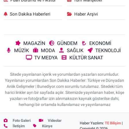
Puan Durumu ve Fikstür
Tüm Manşetler
Son Dakika Haberleri
Haber Arşivi
MAGAZİN
GÜNDEM
EKONOMİ
MÜZİK
MODA
SAĞLIK
TEKNOLOJİ
TV MEDYA
KÜLTÜR SANAT
Sitede yayınlanan içerik ve yorumlardan yazarları sorumludur.
Yayınlanan yorumlardan Son Dakika Haberler: Türkiye ve Dünyadan
Anlık Gelişmeler | Bunediyor.com sorumlu tutulamaz. Sitedeki tüm
harici linkler ayrı bir sayfada açılır. Sitemizde yayınlanan haber, köşe
yazıları ve fotoğraflar izin alınmaksızın kaynak gösterilse dahi,
herhangi bir ortamda kullanılamaz ve yayınlanamaz
Foto Galeri
Videolar
Haber Yazılımı:
TE Bilişim
|
İletişim
Künye
Copyright © 2026