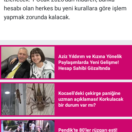
hesabı olan herkes bu yeni kurallara göre işlem
yapmak zorunda kalacak.
Aziz Yıldırım ve Kızına Yönelik
Paylaşımlarda Yeni Gelişme!
Hesap Sahibi Gözaltında
Kocaeli'deki çekirge paniğine
uzman açıklaması! Korkulacak
bir durum var mı?
Pendik'te 80'ler rüzgarı esti!