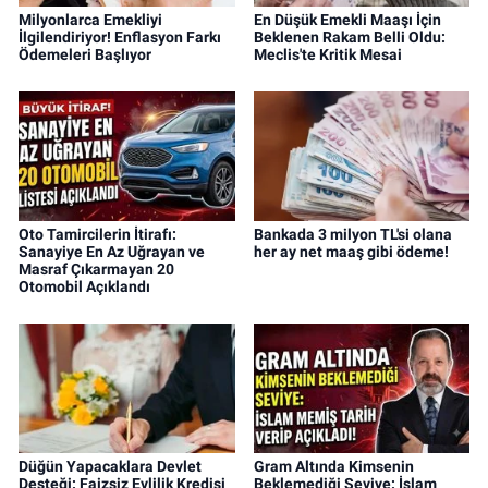
Milyonlarca Emekliyi
En Düşük Emekli Maaşı İçin
İlgilendiriyor! Enflasyon Farkı
Beklenen Rakam Belli Oldu:
Ödemeleri Başlıyor
Meclis'te Kritik Mesai
Oto Tamircilerin İtirafı:
Bankada 3 milyon TL'si olana
Sanayiye En Az Uğrayan ve
her ay net maaş gibi ödeme!
Masraf Çıkarmayan 20
Otomobil Açıklandı
Düğün Yapacaklara Devlet
Gram Altında Kimsenin
Desteği: Faizsiz Evlilik Kredisi
Beklemediği Seviye: İslam