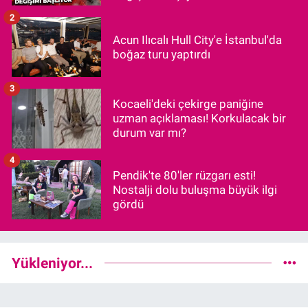
2
Acun Ilıcalı Hull City'e İstanbul'da
boğaz turu yaptırdı
3
Kocaeli'deki çekirge paniğine
uzman açıklaması! Korkulacak bir
durum var mı?
4
Pendik'te 80'ler rüzgarı esti!
Nostalji dolu buluşma büyük ilgi
gördü
Yükleniyor...