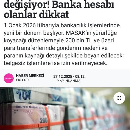
değişiyor! Banka hesabı
olanlar dikkat
Sağlık
KÜLTÜR SANAT
1 Ocak 2026 itibarıyla bankacılık işlemlerinde
Spor
yeni bir dönem başlıyor. MASAK’ın yürürlüğe
koyacağı düzenlemeyle 200 bin TL ve üzeri
Teknoloji
para transferlerinde gönderim nedeni ve
Tv Medya
paranın kaynağı detaylı şekilde beyan edilecek;
belgesiz işlemlere ise izin verilmeyecek.
HABER MERKEZI
27.12.2025 - 08:12
EDITÖR
YAYINLANMA