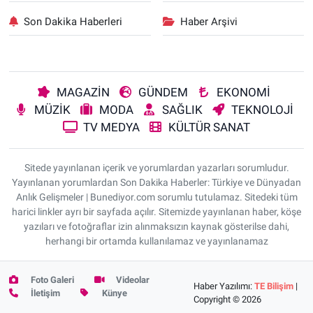
Son Dakika Haberleri
Haber Arşivi
MAGAZİN
GÜNDEM
EKONOMİ
MÜZİK
MODA
SAĞLIK
TEKNOLOJİ
TV MEDYA
KÜLTÜR SANAT
Sitede yayınlanan içerik ve yorumlardan yazarları sorumludur.
Yayınlanan yorumlardan Son Dakika Haberler: Türkiye ve Dünyadan
Anlık Gelişmeler | Bunediyor.com sorumlu tutulamaz. Sitedeki tüm
harici linkler ayrı bir sayfada açılır. Sitemizde yayınlanan haber, köşe
yazıları ve fotoğraflar izin alınmaksızın kaynak gösterilse dahi,
herhangi bir ortamda kullanılamaz ve yayınlanamaz
Foto Galeri
Videolar
Haber Yazılımı:
TE Bilişim
|
İletişim
Künye
Copyright © 2026