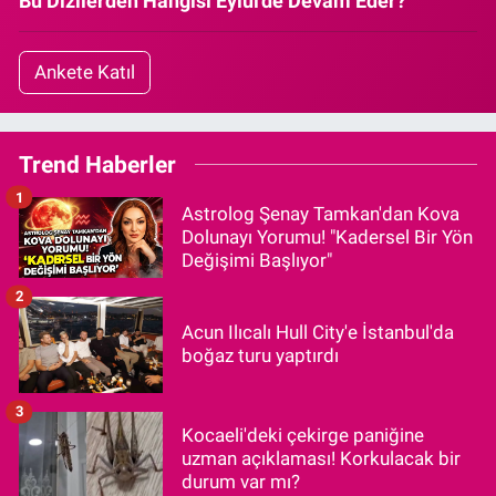
Bu Dizilerden Hangisi Eylül'de Devam Eder?
Ankete Katıl
Trend Haberler
1
Astrolog Şenay Tamkan'dan Kova
Dolunayı Yorumu! "Kadersel Bir Yön
Değişimi Başlıyor"
2
Acun Ilıcalı Hull City'e İstanbul'da
boğaz turu yaptırdı
3
Kocaeli'deki çekirge paniğine
uzman açıklaması! Korkulacak bir
durum var mı?