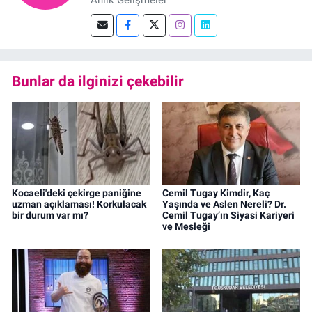
Anlık Gelişmeler
Bunlar da ilginizi çekebilir
Kocaeli'deki çekirge paniğine
Cemil Tugay Kimdir, Kaç
uzman açıklaması! Korkulacak
Yaşında ve Aslen Nereli? Dr.
bir durum var mı?
Cemil Tugay’ın Siyasi Kariyeri
ve Mesleği