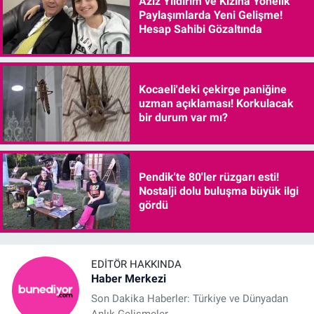
Aziz Yıldırım ve Kızına Yönelik
Paylaşımlarda Yeni Gelişme!
Hesap Sahibi Gözaltında
Kocaeli'deki çekirge paniğine
uzman açıklaması! Korkulacak
bir durum var mı?
Pendik'te 80'ler rüzgarı esti!
Nostalji dolu buluşma büyük ilgi
gördü
EDITÖR HAKKINDA
Haber Merkezi
Son Dakika Haberler: Türkiye ve Dünyadan