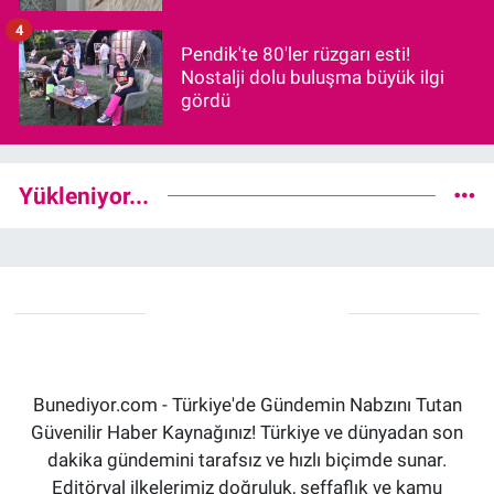
4
Pendik'te 80'ler rüzgarı esti!
Nostalji dolu buluşma büyük ilgi
gördü
Yükleniyor...
Bunediyor.com - Türkiye'de Gündemin Nabzını Tutan
Güvenilir Haber Kaynağınız! Türkiye ve dünyadan son
dakika gündemini tarafsız ve hızlı biçimde sunar.
Editöryal ilkelerimiz doğruluk, şeffaflık ve kamu