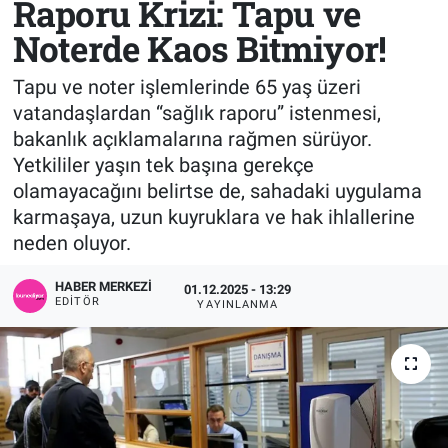
Raporu Krizi: Tapu ve
Noterde Kaos Bitmiyor!
Sağlık
KÜLTÜR SANAT
Tapu ve noter işlemlerinde 65 yaş üzeri
Spor
vatandaşlardan “sağlık raporu” istenmesi,
bakanlık açıklamalarına rağmen sürüyor.
Teknoloji
Yetkililer yaşın tek başına gerekçe
Tv Medya
olamayacağını belirtse de, sahadaki uygulama
karmaşaya, uzun kuyruklara ve hak ihlallerine
neden oluyor.
HABER MERKEZI
01.12.2025 - 13:29
EDITÖR
YAYINLANMA