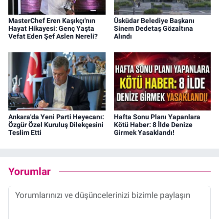
MasterChef Eren Kaşıkçı'nın
Üsküdar Belediye Başkanı
Hayat Hikayesi: Genç Yaşta
Sinem Dedetaş Gözaltına
Vefat Eden Şef Aslen Nereli?
Alındı
Ankara'da Yeni Parti Heyecanı:
Hafta Sonu Planı Yapanlara
Özgür Özel Kuruluş Dilekçesini
Kötü Haber: 8 İlde Denize
Teslim Etti
Girmek Yasaklandı!
Yorumlar