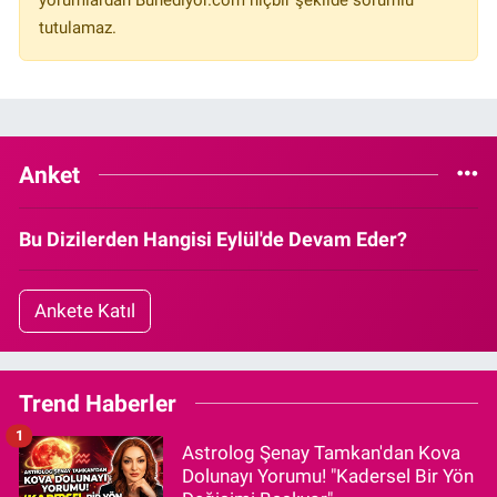
yorumlardan Bunediyor.com hiçbir şekilde sorumlu
tutulamaz.
Anket
Bu Dizilerden Hangisi Eylül'de Devam Eder?
Ankete Katıl
Trend Haberler
1
Astrolog Şenay Tamkan'dan Kova
Dolunayı Yorumu! "Kadersel Bir Yön