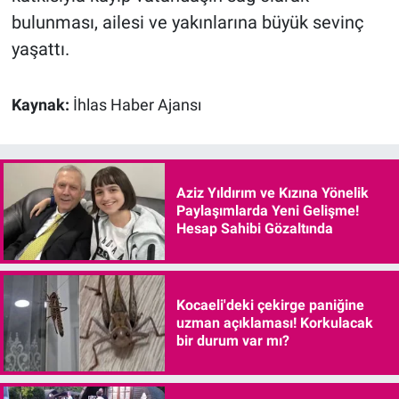
bulunması, ailesi ve yakınlarına büyük sevinç
yaşattı.
Kaynak:
İhlas Haber Ajansı
Aziz Yıldırım ve Kızına Yönelik
Paylaşımlarda Yeni Gelişme!
Hesap Sahibi Gözaltında
Kocaeli'deki çekirge paniğine
uzman açıklaması! Korkulacak
bir durum var mı?