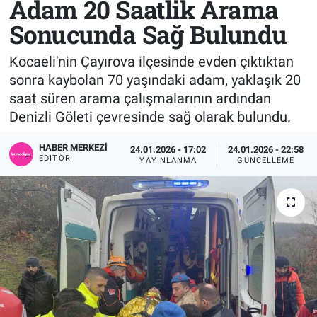
Adam 20 Saatlik Arama
Sonucunda Sağ Bulundu
Sağlık
KÜLTÜR SANAT
Kocaeli'nin Çayırova ilçesinde evden çıktıktan
Spor
sonra kaybolan 70 yaşındaki adam, yaklaşık 20
saat süren arama çalışmalarının ardından
Teknoloji
Denizli Göleti çevresinde sağ olarak bulundu.
Tv Medya
HABER MERKEZI
24.01.2026 - 17:02
24.01.2026 - 22:58
EDITÖR
YAYINLANMA
GÜNCELLEME