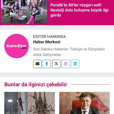
Pendik'te 80'ler rüzgarı esti!
Nostalji dolu buluşma büyük ilgi
gördü
EDITÖR HAKKINDA
Haber Merkezi
Son Dakika Haberler: Türkiye ve Dünyadan
Anlık Gelişmeler
Bunlar da ilginizi çekebilir