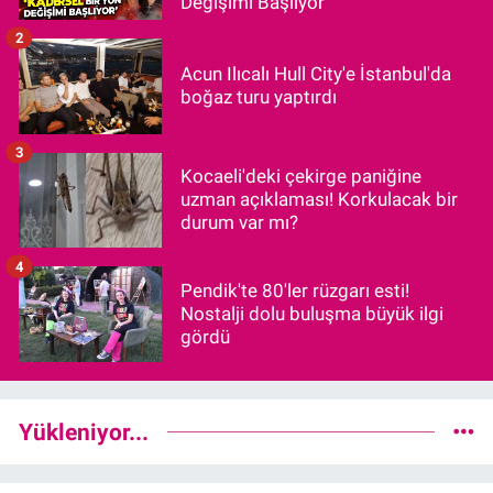
Değişimi Başlıyor"
2
Acun Ilıcalı Hull City'e İstanbul'da
boğaz turu yaptırdı
3
Kocaeli'deki çekirge paniğine
uzman açıklaması! Korkulacak bir
durum var mı?
4
Pendik'te 80'ler rüzgarı esti!
Nostalji dolu buluşma büyük ilgi
gördü
Yükleniyor...