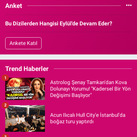
Anket
Bu Dizilerden Hangisi Eylül'de Devam Eder?
Ankete Katıl
Trend Haberler
1
Astrolog Şenay Tamkan'dan Kova
Dolunayı Yorumu! "Kadersel Bir Yön
Değişimi Başlıyor"
2
Acun Ilıcalı Hull City'e İstanbul'da
boğaz turu yaptırdı
3