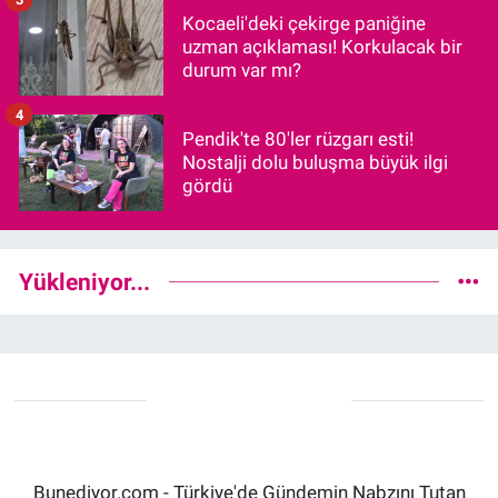
Kocaeli'deki çekirge paniğine
uzman açıklaması! Korkulacak bir
durum var mı?
4
Pendik'te 80'ler rüzgarı esti!
Nostalji dolu buluşma büyük ilgi
gördü
Yükleniyor...
Bunediyor.com - Türkiye'de Gündemin Nabzını Tutan