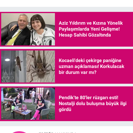
Aziz Yıldırım ve Kızına Yönelik
Paylaşımlarda Yeni Gelişme!
Hesap Sahibi Gözaltında
Kocaeli'deki çekirge paniğine
uzman açıklaması! Korkulacak
bir durum var mı?
Pendik'te 80'ler rüzgarı esti!
Nostalji dolu buluşma büyük ilgi
gördü