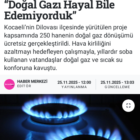
“Doğal Gazı Hayal Bile
Edemiyorduk”
Sağlık
KÜLTÜR SANAT
Kocaeli’nin Dilovası ilçesinde yürütülen proje
Spor
kapsamında 250 hanenin doğal gaz dönüşümü
ücretsiz gerçekleştirildi. Hava kirliliğini
Teknoloji
azaltmayı hedefleyen çalışmayla, yıllardır soba
Tv Medya
kullanan vatandaşlar doğal gaz ve sıcak su
konforuna kavuştu.
HABER MERKEZI
25.11.2025 - 12:00
25.11.2025 - 13:03
EDITÖR
YAYINLANMA
GÜNCELLEME