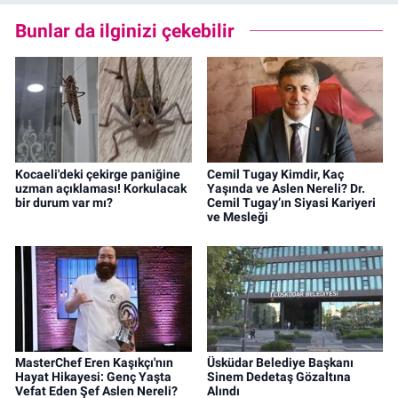
Bunlar da ilginizi çekebilir
Kocaeli'deki çekirge paniğine
Cemil Tugay Kimdir, Kaç
uzman açıklaması! Korkulacak
Yaşında ve Aslen Nereli? Dr.
bir durum var mı?
Cemil Tugay’ın Siyasi Kariyeri
ve Mesleği
MasterChef Eren Kaşıkçı'nın
Üsküdar Belediye Başkanı
Hayat Hikayesi: Genç Yaşta
Sinem Dedetaş Gözaltına
Vefat Eden Şef Aslen Nereli?
Alındı