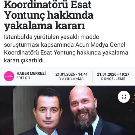
Koordinatörü Esat
Yontunç hakkında
Sağlık
KÜLTÜR SANAT
yakalama kararı
Spor
İstanbul'da yürütülen yasaklı madde
Teknoloji
soruşturması kapsamında Acun Medya Genel
Koordinatörü Esat Yontunç hakkında yakalama
Tv Medya
kararı çıkartıldı.
HABER MERKEZI
21.01.2026 - 14:41
21.01.2026 - 19:27
EDITÖR
YAYINLANMA
GÜNCELLEME