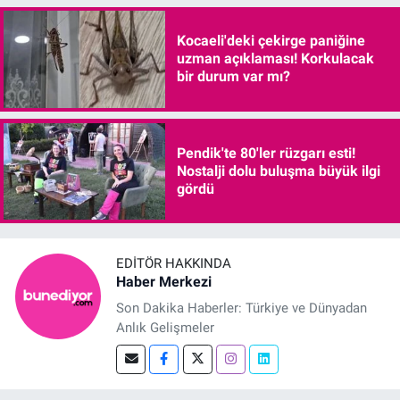
Kocaeli'deki çekirge paniğine
uzman açıklaması! Korkulacak
bir durum var mı?
Pendik'te 80'ler rüzgarı esti!
Nostalji dolu buluşma büyük ilgi
gördü
EDITÖR HAKKINDA
Haber Merkezi
Son Dakika Haberler: Türkiye ve Dünyadan
Anlık Gelişmeler