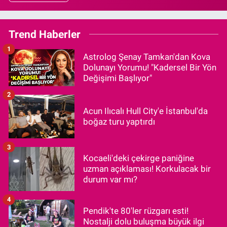
Trend Haberler
1
Astrolog Şenay Tamkan'dan Kova
Dolunayı Yorumu! "Kadersel Bir Yön
Değişimi Başlıyor"
2
Acun Ilıcalı Hull City'e İstanbul'da
boğaz turu yaptırdı
3
Kocaeli'deki çekirge paniğine
uzman açıklaması! Korkulacak bir
durum var mı?
4
Pendik'te 80'ler rüzgarı esti!
Nostalji dolu buluşma büyük ilgi