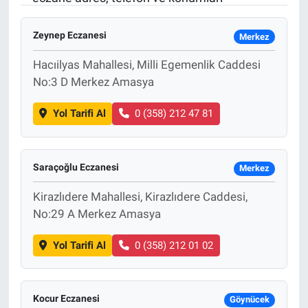
Sağlık
KÜLTÜR SANAT
Zeynep Eczanesi
Merkez
Spor
Hacıilyas Mahallesi, Milli Egemenlik Caddesi
No:3 D Merkez Amasya
Teknoloji
Yol Tarifi Al
0 (358) 212 47 81
Tv Medya
Saraçoğlu Eczanesi
Merkez
Kirazlıdere Mahallesi, Kirazlıdere Caddesi,
No:29 A Merkez Amasya
Yol Tarifi Al
0 (358) 212 01 02
Kocur Eczanesi
Göynücek