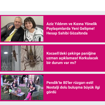
Aziz Yıldırım ve Kızına Yönelik
Paylaşımlarda Yeni Gelişme!
Hesap Sahibi Gözaltında
Kocaeli'deki çekirge paniğine
uzman açıklaması! Korkulacak
bir durum var mı?
Pendik'te 80'ler rüzgarı esti!
Nostalji dolu buluşma büyük ilgi
gördü