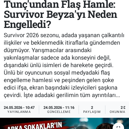
Tunç'undan Flaş Hamle:
Survivor Beyza'yı Neden
Sağlık
KÜLTÜR SANAT
Engelledi?
Spor
Survivor 2026 sezonu, adada yaşanan çalkantılı
Teknoloji
ilişkiler ve beklenmedik itiraflarla gündemden
düşmüyor. Yarışmacılar arasındaki
Tv Medya
yakınlaşmalar sadece ada konseyini değil,
dışarıdaki ünlü isimleri de harekete geçirdi.
Ünlü bir oyuncunun sosyal medyadaki flaş
engelleme hamlesi ve peşinden gelen şoke
edici ifşa, ekran başındaki izleyicileri şaşkına
çevirdi. İşte adadaki gerilimin tüm ayrıntıları...
24.05.2026 - 10:47
24.05.2026 - 11:16
2
2 DK
YAYINLANMA
GÜNCELLEME
PAYLAŞIM
OKUNMA S