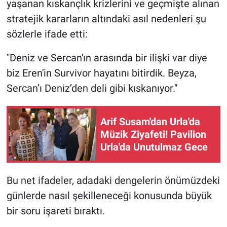
yaşanan kıskançlık krizlerini ve geçmişte alınan
stratejik kararların altındaki asıl nedenleri şu
sözlerle ifade etti:
"Deniz ve Sercan'ın arasında bir ilişki var diye
biz Eren'in Survivor hayatını bitirdik. Beyza,
Sercan’ı Deniz’den deli gibi kıskanıyor."
Arif Susam'dan Urla'da
Müzik Ziyafeti! Pavilion
Urla'da Unutulmaz Gece
Bu net ifadeler, adadaki dengelerin önümüzdeki
günlerde nasıl şekilleneceği konusunda büyük
bir soru işareti bıraktı.