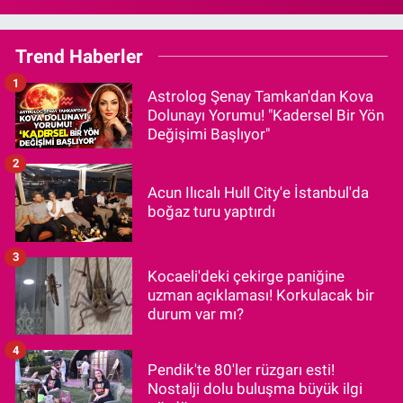
Trend Haberler
1
Astrolog Şenay Tamkan'dan Kova
Dolunayı Yorumu! "Kadersel Bir Yön
Değişimi Başlıyor"
2
Acun Ilıcalı Hull City'e İstanbul'da
boğaz turu yaptırdı
3
Kocaeli'deki çekirge paniğine
uzman açıklaması! Korkulacak bir
durum var mı?
4
Pendik'te 80'ler rüzgarı esti!
Nostalji dolu buluşma büyük ilgi