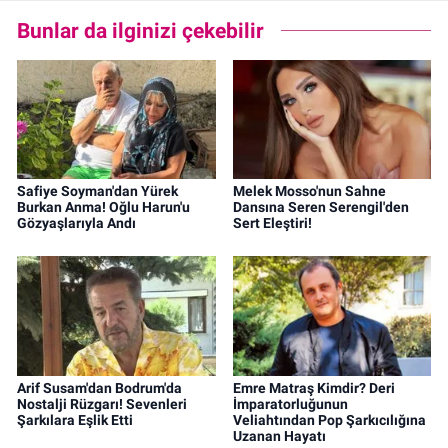
Bunlar da ilginizi çekebilir
Safiye Soyman'dan Yürek
Melek Mosso'nun Sahne
Burkan Anma! Oğlu Harun'u
Dansına Seren Serengil'den
Gözyaşlarıyla Andı
Sert Eleştiri!
Arif Susam'dan Bodrum'da
Emre Matraş Kimdir? Deri
Nostalji Rüzgarı! Sevenleri
İmparatorluğunun
Şarkılara Eşlik Etti
Veliahtından Pop Şarkıcılığına
Uzanan Hayatı