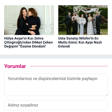
Hülya Avşar'ın Kızı Zehra
Usta Sanatçı Nilüfer'in En
Çilingiroğlu'ndan Dikkat Çeken
Mutlu Günü: Kızı Ayşe Nazlı
Değişim! "Özüme Döndüm"
Evlendi
Yorumlar