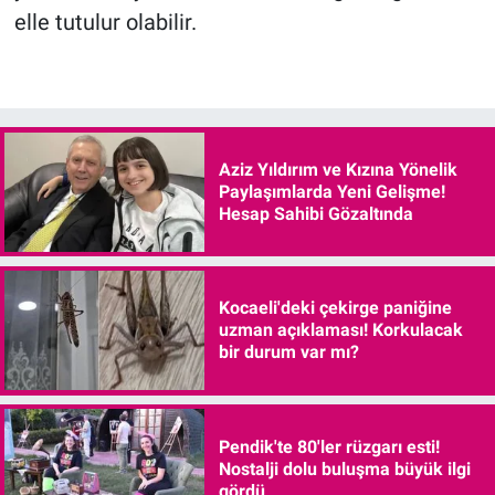
elle tutulur olabilir.
Aziz Yıldırım ve Kızına Yönelik
Paylaşımlarda Yeni Gelişme!
Hesap Sahibi Gözaltında
Kocaeli'deki çekirge paniğine
uzman açıklaması! Korkulacak
bir durum var mı?
Pendik'te 80'ler rüzgarı esti!
Nostalji dolu buluşma büyük ilgi
gördü