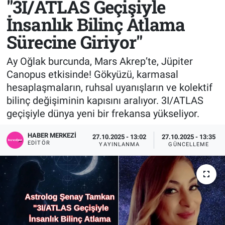
"3I/ATLAS Geçişiyle
İnsanlık Bilinç Atlama
Sağlık
KÜLTÜR SANAT
Sürecine Giriyor"
Spor
Ay Oğlak burcunda, Mars Akrep’te, Jüpiter
Teknoloji
Canopus etkisinde! Gökyüzü, karmasal
hesaplaşmaların, ruhsal uyanışların ve kolektif
Tv Medya
bilinç değişiminin kapısını aralıyor. 3I/ATLAS
geçişiyle dünya yeni bir frekansa yükseliyor.
HABER MERKEZI
27.10.2025 - 13:02
27.10.2025 - 13:35
EDITÖR
YAYINLANMA
GÜNCELLEME