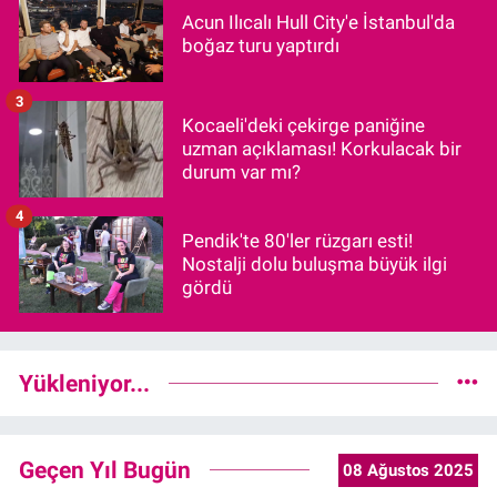
Acun Ilıcalı Hull City'e İstanbul'da
boğaz turu yaptırdı
3
Kocaeli'deki çekirge paniğine
uzman açıklaması! Korkulacak bir
durum var mı?
4
Pendik'te 80'ler rüzgarı esti!
Nostalji dolu buluşma büyük ilgi
gördü
Yükleniyor...
Geçen Yıl Bugün
08 Ağustos 2025