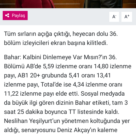
Paylaş
-
+
A
A
Tüm sırların açığa çıktığı, heyecan dolu 36.
bölüm izleyicileri ekran başına kilitledi.
Bahar: Kalbini Dinlemeye Var Mısın?’ın 36.
Bölümü AB’de 5,59 izlenme oranı 14,80 izlenme
payı, AB1 20+ grubunda 5,41 oranı 13,41
izlenme payı, Total’de ise 4,34 izlenme oranı
11,22 izlenme payı elde etti. Sosyal medyada
da büyük ilgi gören dizinin Bahar etiketi, tam 3
saat 25 dakika boyunca TT listesinde kaldı.
Neslihan Yeşilyurt’un yönetmen koltuğunda yer
aldığı, senaryosunu Deniz Akçay’ın kaleme