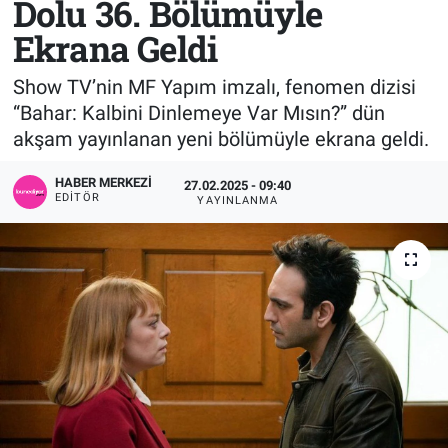
Dolu 36. Bölümüyle
Ekrana Geldi
Sağlık
KÜLTÜR SANAT
Show TV’nin MF Yapım imzalı, fenomen dizisi
Spor
“Bahar: Kalbini Dinlemeye Var Mısın?” dün
akşam yayınlanan yeni bölümüyle ekrana geldi.
Teknoloji
HABER MERKEZI
27.02.2025 - 09:40
Tv Medya
EDITÖR
YAYINLANMA