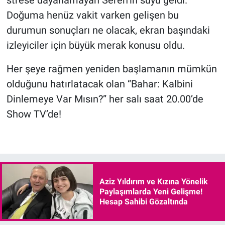
strese dayanamayan Seren’in suyu geldi.
Doğuma henüz vakit varken gelişen bu
durumun sonuçları ne olacak, ekran başındaki
izleyiciler için büyük merak konusu oldu.
Her şeye rağmen yeniden başlamanın mümkün
olduğunu hatırlatacak olan “Bahar: Kalbini
Dinlemeye Var Mısın?” her salı saat 20.00’de
Show TV’de!
Aziz Yıldırım ve Kızına Yönelik
Paylaşımlarda Yeni Gelişme!
Hesap Sahibi Gözaltında