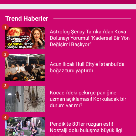
Trend Haberler
1
Astrolog Şenay Tamkan'dan Kova
Dolunayı Yorumu! "Kadersel Bir Yön
Değişimi Başlıyor"
2
Acun Ilıcalı Hull City'e İstanbul'da
boğaz turu yaptırdı
3
Kocaeli'deki çekirge paniğine
uzman açıklaması! Korkulacak bir
durum var mı?
4
Pendik'te 80'ler rüzgarı esti!
Nostalji dolu buluşma büyük ilgi