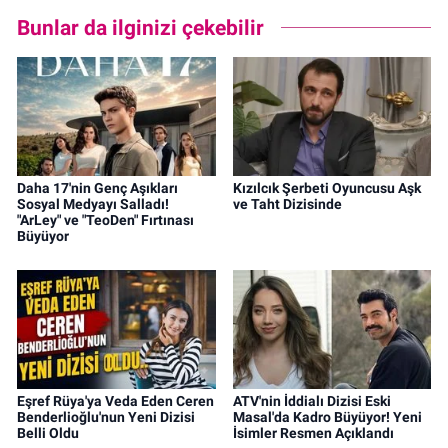
Bunlar da ilginizi çekebilir
Daha 17'nin Genç Aşıkları
Kızılcık Şerbeti Oyuncusu Aşk
Sosyal Medyayı Salladı!
ve Taht Dizisinde
"ArLey" ve "TeoDen" Fırtınası
Büyüyor
Eşref Rüya'ya Veda Eden Ceren
ATV'nin İddialı Dizisi Eski
Benderlioğlu'nun Yeni Dizisi
Masal'da Kadro Büyüyor! Yeni
Belli Oldu
İsimler Resmen Açıklandı