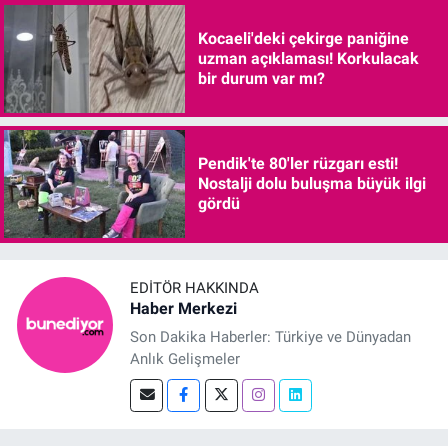
Kocaeli'deki çekirge paniğine
uzman açıklaması! Korkulacak
bir durum var mı?
Pendik'te 80'ler rüzgarı esti!
Nostalji dolu buluşma büyük ilgi
gördü
EDITÖR HAKKINDA
Haber Merkezi
Son Dakika Haberler: Türkiye ve Dünyadan
Anlık Gelişmeler