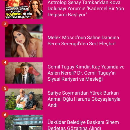
Astrolog Şenay Tamkan'dan Kova
Dolunayı Yorumu! "Kadersel Bir Yön
Değişimi Başlıyor"
3
Melek Mosso'nun Sahne Dansına
Seren Serengil'den Sert Eleştiri!
4
Cemil Tugay Kimdir, Kaç Yaşında ve
Aslen Nereli? Dr. Cemil Tugay’ın
Siyasi Kariyeri ve Mesleği
5
Safiye Soyman'dan Yürek Burkan
Anma! Oğlu Harun'u Gözyaşlarıyla
Andı
6
Üsküdar Belediye Başkanı Sinem
Dedetaş Gözaltına Alındı