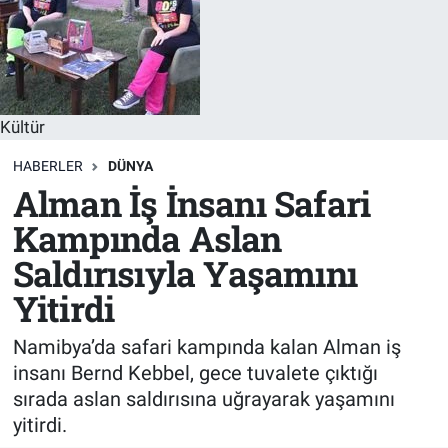
Sağlık
KÜLTÜR SANAT
Spor
Kültür
Teknoloji
HABERLER
DÜNYA
Tv Medya
Alman İş İnsanı Safari
Kampında Aslan
Saldırısıyla Yaşamını
Yitirdi
Namibya’da safari kampında kalan Alman iş
insanı Bernd Kebbel, gece tuvalete çıktığı
sırada aslan saldırısına uğrayarak yaşamını
yitirdi.