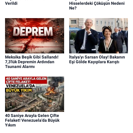
Verildi
Hisselerdeki Çöküşün Nedeni
Ne?
Meksika Beşik Gibi Sallandı!
İtalya'yı Sarsan Olay! Bakanın
7,3'lük Depremin Ardından
Eşi Gölde Kayıplara Karıştı
Tsunami Alarmı
40 Saniye Arayla Gelen Çifte
Felaket! Venezuela'da Büyük
Yıkım