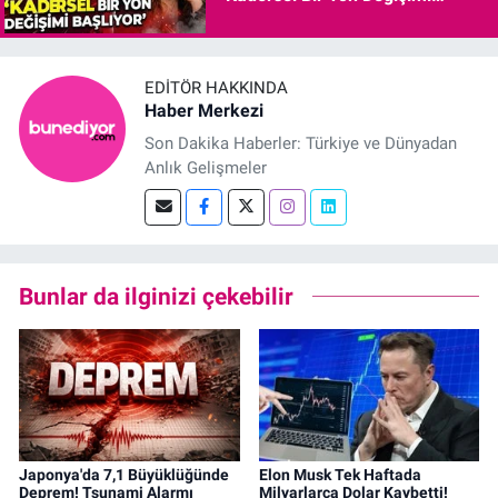
Başlıyor"
EDITÖR HAKKINDA
Haber Merkezi
Son Dakika Haberler: Türkiye ve Dünyadan
Anlık Gelişmeler
Bunlar da ilginizi çekebilir
Japonya'da 7,1 Büyüklüğünde
Elon Musk Tek Haftada
Deprem! Tsunami Alarmı
Milyarlarca Dolar Kaybetti!