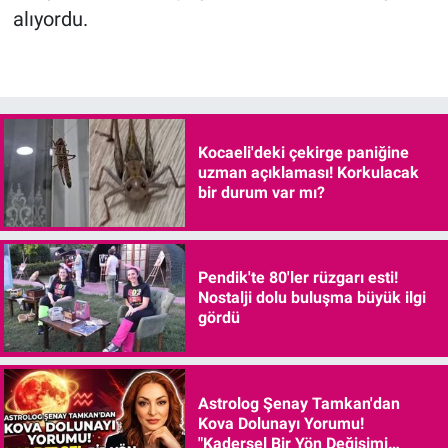
alıyordu.
Kocaeli'deki çekirge paniğine
uzman açıklaması! Korkulacak
bir durum var mı?
Pendik'te 80'ler rüzgarı esti!
Nostalji dolu buluşma büyük ilgi
gördü
Astrolog Şenay Tamkan'dan
Kova Dolunayı Yorumu!
"Kadersel Bir Yön Değişimi