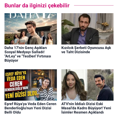
Bunlar da ilginizi çekebilir
Daha 17'nin Genç Aşıkları
Kızılcık Şerbeti Oyuncusu Aşk
Sosyal Medyayı Salladı!
ve Taht Dizisinde
"ArLey" ve "TeoDen" Fırtınası
Büyüyor
Eşref Rüya'ya Veda Eden Ceren
ATV'nin İddialı Dizisi Eski
Benderlioğlu'nun Yeni Dizisi
Masal'da Kadro Büyüyor! Yeni
Belli Oldu
İsimler Resmen Açıklandı