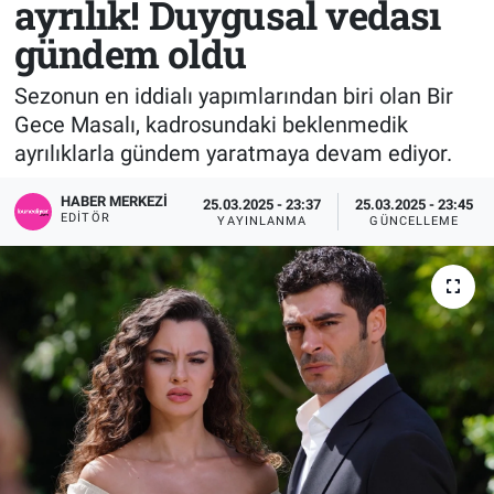
ayrılık! Duygusal vedası
gündem oldu
Sağlık
KÜLTÜR SANAT
Sezonun en iddialı yapımlarından biri olan Bir
Spor
Gece Masalı, kadrosundaki beklenmedik
ayrılıklarla gündem yaratmaya devam ediyor.
Teknoloji
HABER MERKEZI
25.03.2025 - 23:37
25.03.2025 - 23:45
Tv Medya
EDITÖR
YAYINLANMA
GÜNCELLEME