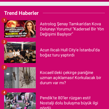
Trend Haberler
1
Astrolog Şenay Tamkan'dan Kova
Dolunayı Yorumu! "Kadersel Bir Yön
Değişimi Başlıyor"
2
Acun Ilıcalı Hull City'e İstanbul'da
boğaz turu yaptırdı
3
Kocaeli'deki çekirge paniğine
uzman açıklaması! Korkulacak bir
durum var mı?
4
Pendik'te 80'ler rüzgarı esti!
Nostalji dolu buluşma büyük ilgi
gördü