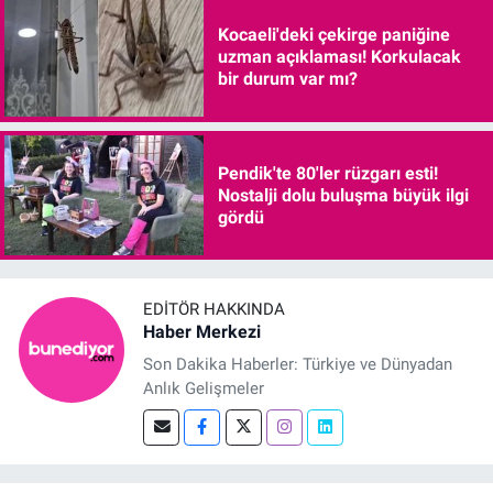
Kocaeli'deki çekirge paniğine
uzman açıklaması! Korkulacak
bir durum var mı?
Pendik'te 80'ler rüzgarı esti!
Nostalji dolu buluşma büyük ilgi
gördü
EDITÖR HAKKINDA
Haber Merkezi
Son Dakika Haberler: Türkiye ve Dünyadan
Anlık Gelişmeler