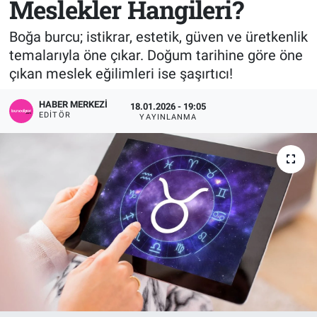
Meslekler Hangileri?
Sağlık
KÜLTÜR SANAT
Boğa burcu; istikrar, estetik, güven ve üretkenlik
temalarıyla öne çıkar. Doğum tarihine göre öne
Spor
çıkan meslek eğilimleri ise şaşırtıcı!
Teknoloji
HABER MERKEZI
18.01.2026 - 19:05
EDITÖR
YAYINLANMA
Tv Medya