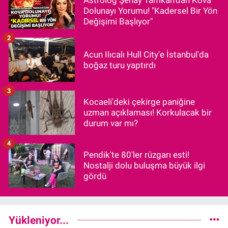
Dolunayı Yorumu! "Kadersel Bir Yön
Değişimi Başlıyor"
2
Acun Ilıcalı Hull City'e İstanbul'da
boğaz turu yaptırdı
3
Kocaeli'deki çekirge paniğine
uzman açıklaması! Korkulacak bir
durum var mı?
4
Pendik'te 80'ler rüzgarı esti!
Nostalji dolu buluşma büyük ilgi
gördü
Yükleniyor...