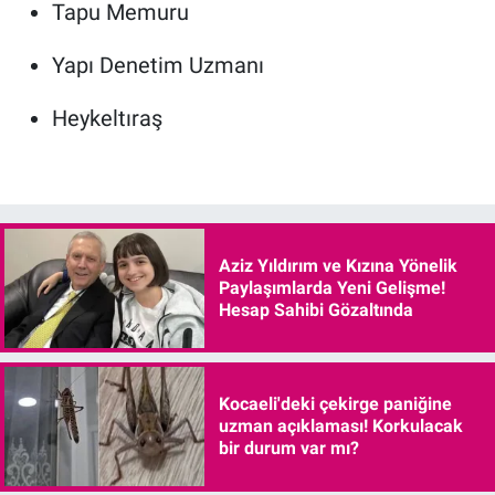
Tapu Memuru
Yapı Denetim Uzmanı
Heykeltıraş
Aziz Yıldırım ve Kızına Yönelik
Paylaşımlarda Yeni Gelişme!
Hesap Sahibi Gözaltında
Kocaeli'deki çekirge paniğine
uzman açıklaması! Korkulacak
bir durum var mı?