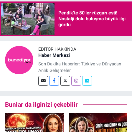
Pendik'te 80'ler rüzgarı esti!
Nostalji dolu buluşma büyük ilgi
gördü
EDITÖR HAKKINDA
Haber Merkezi
Son Dakika Haberler: Türkiye ve Dünyadan
Anlık Gelişmeler
Bunlar da ilginizi çekebilir