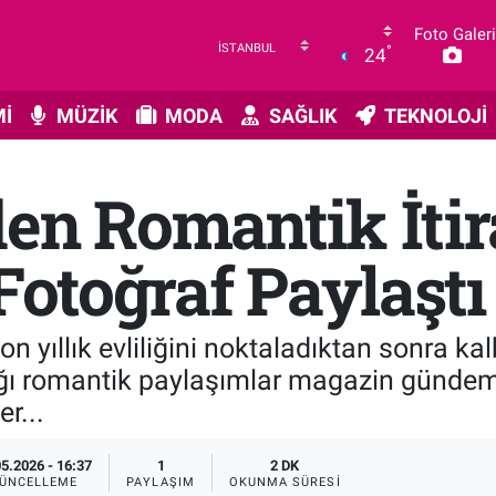
Foto Galeri
°
24
İ
MÜZİK
MODA
SAĞLIK
TEKNOLOJİ
en Romantik İtir
 Fotoğraf Paylaştı
on yıllık evliliğini noktaladıktan sonra ka
ğı romantik paylaşımlar magazin gündemi
r...
05.2026 - 16:37
1
2 DK
ÜNCELLEME
PAYLAŞIM
OKUNMA SÜRESI