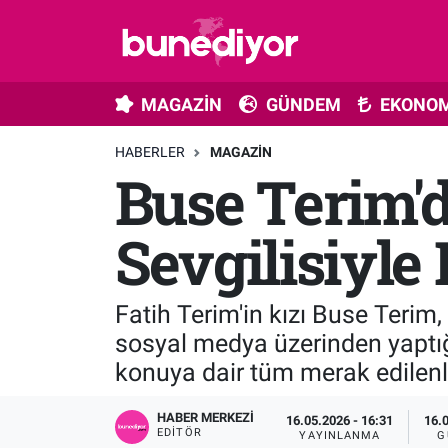
Astroloji
MAGAZİN
Hava Durumu
MAGAZİN
GÜNDEM
EKONOM
Diziler
GÜNDEM
Trafik Durumu
HABERLER
MAGAZIN
Buse Terim'd
Dünya
EKONOMİ
Süper Lig Puan Durumu ve Fikstür
Gündem
MÜZİK
Tüm Manşetler
Sevgilisiyle
Moda
MODA
Son Dakika Haberleri
Fatih Terim'in kızı Buse Terim, 
Kültür Sanat
SAĞLIK
Haber Arşivi
sosyal medya üzerinden yaptı
konuya dair tüm merak edilenle
Magazin
TEKNOLOJİ
HABER MERKEZI
16.05.2026 - 16:31
16.
Müzik
TV MEDYA
EDITÖR
YAYINLANMA
G