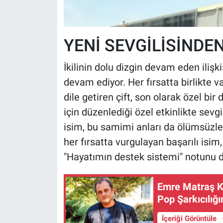
YENİ SEVGİLİSİNDE
İkilinin dolu dizgin devam eden ili
devam ediyor. Her fırsatta birlikte va
dile getiren çift, son olarak özel bir
için düzenlediği özel etkinlikte sev
isim, bu samimi anları da ölümsüzleş
her fırsatta vurgulayan başarılı isim,
"Hayatımın destek sistemi" notunu d
Emre Matraş K
Pop Şarkıcılığ
İçeriği Görüntüle