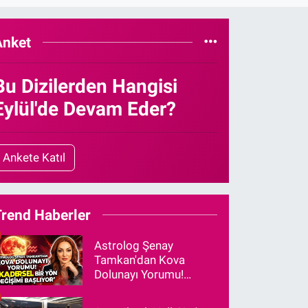
Anket
Bu Dizilerden Hangisi
Eylül'de Devam Eder?
Ankete Katıl
Trend Haberler
Astrolog Şenay
Tamkan'dan Kova
Dolunayı Yorumu!
"Kadersel Bir Yön
Değişimi Başlıyor"