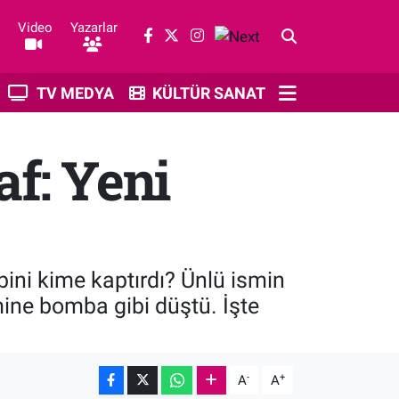
Video
Yazarlar
TV MEDYA
KÜLTÜR SANAT
af: Yeni
lbini kime kaptırdı? Ünlü ismin
ne bomba gibi düştü. İşte
-
+
A
A