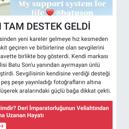
N TAM DESTEK GELDİ
şkisinden yeni kareler gelmeye hız kesmeden
kit geçiren ve birbirlerine olan sevgilerini
 davette birlikte boy gösterdi. Kendi markası
gilisi Batu Son'u yanından ayırmayan ünlü
tirdi. Sevgilisinin kendisine verdiği desteği
 peş peşe yayınladığı fotoğrafların altına
üşerek aralarındaki güçlü bağa dikkat çekti.
imdir? Deri İmparatorluğunun Veliahtından
ına Uzanan Hayatı