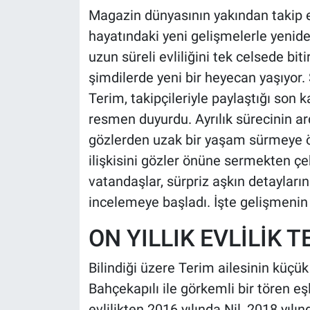
Magazin dünyasının yakından takip et
hayatındaki yeni gelişmelerle yenide
uzun süreli evliliğini tek celsede bit
şimdilerde yeni bir heyecan yaşıyor.
Terim, takipçileriyle paylaştığı son k
resmen duyurdu. Ayrılık sürecinin ar
gözlerden uzak bir yaşam sürmeye öz
ilişkisini gözler önüne sermekten ç
vatandaşlar, sürpriz aşkın detayların
incelemeye başladı. İşte gelişmenin t
ON YILLIK EVLİLİK 
Bilindiği üzere Terim ailesinin küçük 
Bahçekapılı ile görkemli bir tören eşli
evlilikten 2016 yılında Nil, 2018 yılın