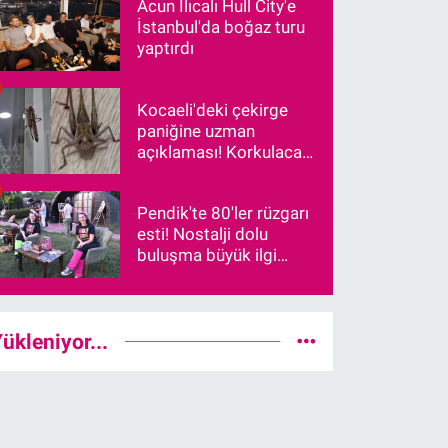
Acun Ilıcalı Hull City'e
İstanbul'da boğaz turu
yaptırdı
Kocaeli'deki çekirge
paniğine uzman
açıklaması! Korkulacak
bir durum var mı?
Pendik'te 80'ler rüzgarı
esti! Nostalji dolu
buluşma büyük ilgi
gördü
ükleniyor...