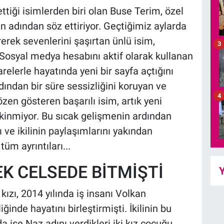
tiği isimlerden biri olan Buse Terim, özel
n adından söz ettiriyor. Geçtiğimiz aylarda
irerek sevenlerini şaşırtan ünlü isim,
3
 Sosyal medya hesabını aktif olarak kullanan
arelerle hayatında yeni bir sayfa açtığını
dından bir süre sessizliğini koruyan ve
4
en gösteren başarılı isim, artık yeni
ekinmiyor. Bu sıcak gelişmenin ardından
ı ve ikilinin paylaşımlarını yakından
üm ayrıntıları...
TEK CELSEDE BİTMİŞTİ
Y
kızı, 2014 yılında iş insanı Volkan
ğinde hayatını birleştirmişti. İkilinin bu
da ise Naz adını verdikleri iki kız çocuğu