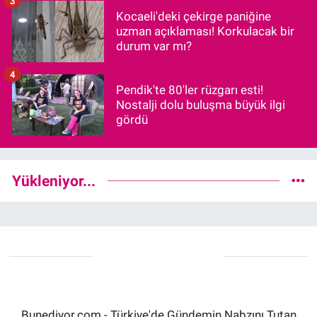
3
Kocaeli'deki çekirge paniğine
uzman açıklaması! Korkulacak bir
durum var mı?
4
Pendik'te 80'ler rüzgarı esti!
Nostalji dolu buluşma büyük ilgi
gördü
Yükleniyor...
Bunediyor.com - Türkiye'de Gündemin Nabzını Tutan