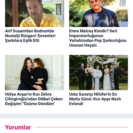
Arif Susam'dan Bodrum'da
Emre Matraş Kimdir? Deri
Nostalji Rüzgarı! Sevenleri
İmparatorluğunun
Şarkılara Eşlik Etti
Veliahtından Pop Şarkıcılığına
Uzanan Hayatı
Hülya Avşar'ın Kızı Zehra
Usta Sanatçı Nilüfer'in En
Çilingiroğlu'ndan Dikkat Çeken
Mutlu Günü: Kızı Ayşe Nazlı
Değişim! "Özüme Döndüm"
Evlendi
Yorumlar