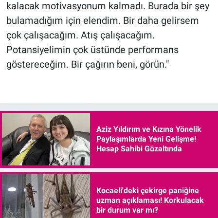
kalacak motivasyonum kalmadı. Burada bir şey
bulamadığım için elendim. Bir daha gelirsem
çok çalışacağım. Atış çalışacağım.
Potansiyelimin çok üstünde performans
göstereceğim. Bir çağırın beni, görün."
Aziz Yıldırım ve Kızına Yönelik
Paylaşımlarda Yeni Gelişme!
Hesap Sahibi Gözaltında
Kocaeli'deki çekirge paniğine
uzman açıklaması! Korkulacak
bir durum var mı?