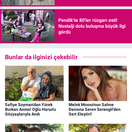
Pendik'te 80'ler rüzgarı esti!
Nostalji dolu buluşma büyük ilgi
gördü
Bunlar da ilginizi çekebilir
Safiye Soyman'dan Yürek
Melek Mosso'nun Sahne
Burkan Anma! Oğlu Harun'u
Dansına Seren Serengil'den
Gözyaşlarıyla Andı
Sert Eleştiri!