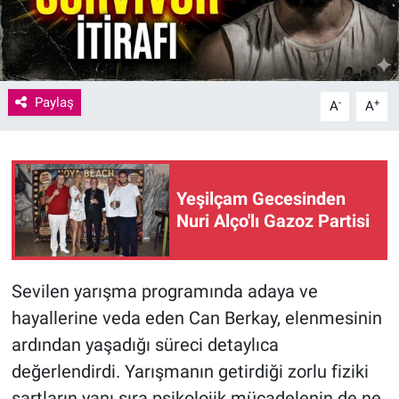
Paylaş
-
+
A
A
Yeşilçam Gecesinden
Nuri Alço'lı Gazoz Partisi
Sevilen yarışma programında adaya ve
hayallerine veda eden Can Berkay, elenmesinin
ardından yaşadığı süreci detaylıca
değerlendirdi. Yarışmanın getirdiği zorlu fiziki
şartların yanı sıra psikolojik mücadelenin de ne