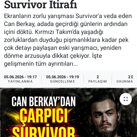
Survivor İtirafı
Sağlık
KÜLTÜR SANAT
Ekranların zorlu yarışması Survivor'a veda eden
Can Berkay, adada geçirdiği günlerin ardından
Spor
içini döktü. Kırmızı Takım'da yaşadığı
zorluklardan duyduğu pişmanlıklara kadar pek
Teknoloji
çok detayı paylaşan eski yarışmacı, yeniden
dönme arzusuyla dikkat çekiyor. İşte
Tv Medya
gelişmenin tüm ayrıntıları...
05.06.2026 - 19:17
05.06.2026 - 19:19
2
2 DK
YAYINLANMA
GÜNCELLEME
PAYLAŞIM
OKUNMA S