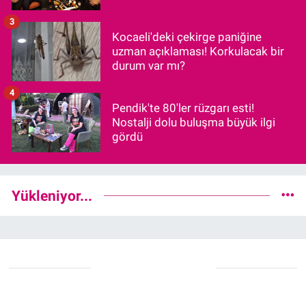
3
Kocaeli'deki çekirge paniğine
uzman açıklaması! Korkulacak bir
durum var mı?
4
Pendik'te 80'ler rüzgarı esti!
Nostalji dolu buluşma büyük ilgi
gördü
Yükleniyor...