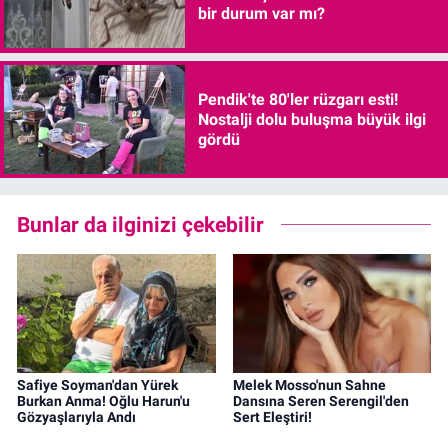
bir durum var mı?
Pendik'te 80'ler rüzgarı esti!
Nostalji dolu buluşma büyük ilgi
gördü
Bunlar da ilginizi çekebilir
Safiye Soyman'dan Yürek
Melek Mosso'nun Sahne
Burkan Anma! Oğlu Harun'u
Dansına Seren Serengil'den
Gözyaşlarıyla Andı
Sert Eleştiri!