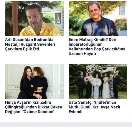
Arif Susam'dan Bodrum'da
Emre Matraş Kimdir? Deri
Nostalji Rüzgarı! Sevenleri
İmparatorluğunun
Şarkılara Eşlik Etti
Veliahtından Pop Şarkıcılığına
Uzanan Hayatı
Hülya Avşar'ın Kızı Zehra
Usta Sanatçı Nilüfer'in En
Çilingiroğlu'ndan Dikkat Çeken
Mutlu Günü: Kızı Ayşe Nazlı
Değişim! "Özüme Döndüm"
Evlendi