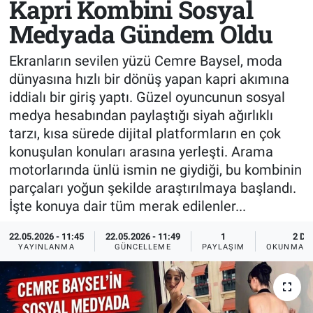
Kapri Kombini Sosyal
Medyada Gündem Oldu
Sağlık
KÜLTÜR SANAT
Ekranların sevilen yüzü Cemre Baysel, moda
Spor
dünyasına hızlı bir dönüş yapan kapri akımına
iddialı bir giriş yaptı. Güzel oyuncunun sosyal
Teknoloji
medya hesabından paylaştığı siyah ağırlıklı
Tv Medya
tarzı, kısa sürede dijital platformların en çok
konuşulan konuları arasına yerleşti. Arama
motorlarında ünlü ismin ne giydiği, bu kombinin
parçaları yoğun şekilde araştırılmaya başlandı.
İşte konuya dair tüm merak edilenler...
22.05.2026 - 11:45
22.05.2026 - 11:49
1
2 DK
YAYINLANMA
GÜNCELLEME
PAYLAŞIM
OKUNMA S