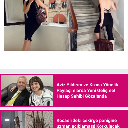
Aziz Yıldırım ve Kızına Yönelik
Paylaşımlarda Yeni Gelişme!
Hesap Sahibi Gözaltında
Kocaeli'deki çekirge paniğine
uzman açıklaması! Korkulacak