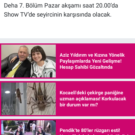
Deha 7. Bölüm Pazar akşamı saat 20.00’da
Show TV’de seyircinin karşısında olacak.
Aziz Yıldırım ve Kızına Yönelik
Paylaşımlarda Yeni Gelişme!
Hesap Sahibi Gözaltında
Kocaeli'deki çekirge paniğine
uzman açıklaması! Korkulacak
bir durum var mı?
Pendik'te 80'ler rüzgarı esti!