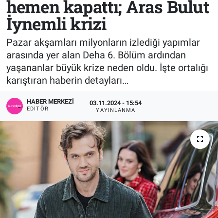
hemen kapattı; Aras Bulut
İynemli krizi
Sağlık
KÜLTÜR SANAT
Pazar akşamları milyonların izlediği yapımlar
Spor
arasında yer alan Deha 6. Bölüm ardından
yaşananlar büyük krize neden oldu. İşte ortalığı
Teknoloji
karıştıran haberin detayları…
Tv Medya
HABER MERKEZI
03.11.2024 - 15:54
EDITÖR
YAYINLANMA