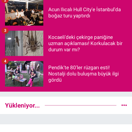
Acun Ilıcalı Hull City'e İstanbul'da
boğaz turu yaptırdı
3
Kocaeli'deki çekirge paniğine
uzman açıklaması! Korkulacak bir
durum var mı?
4
Pendik'te 80'ler rüzgarı esti!
Nostalji dolu buluşma büyük ilgi
gördü
Yükleniyor...