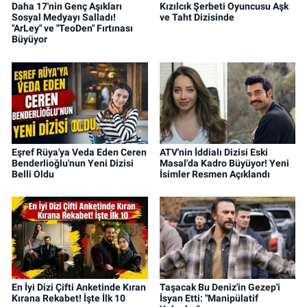
Daha 17'nin Genç Aşıkları
Kızılcık Şerbeti Oyuncusu Aşk
Sosyal Medyayı Salladı!
ve Taht Dizisinde
"ArLey" ve "TeoDen" Fırtınası
Büyüyor
Eşref Rüya'ya Veda Eden Ceren
ATV'nin İddialı Dizisi Eski
Benderlioğlu'nun Yeni Dizisi
Masal'da Kadro Büyüyor! Yeni
Belli Oldu
İsimler Resmen Açıklandı
En İyi Dizi Çifti Anketinde Kıran
Taşacak Bu Deniz'in Gezep'i
Kırana Rekabet! İşte İlk 10
İsyan Etti: "Manipülatif