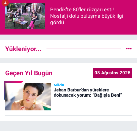
4
Pendik'te 80'ler rüzgarı esti!
Nostalji dolu buluşma büyük ilgi
gördü
Yükleniyor...
Geçen Yıl Bugün
08 Ağustos 2025
MÜZIK
Jehan Barbur’dan yüreklere
dokunacak yorum: “Bağışla Beni”