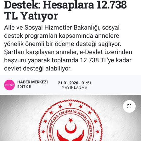
Destek: Hesaplara 12.738
TL Yatıyor
Sağlık
KÜLTÜR SANAT
Aile ve Sosyal Hizmetler Bakanlığı, sosyal
Spor
destek programları kapsamında annelere
yönelik önemli bir ödeme desteği sağlıyor.
Teknoloji
Şartları karşılayan anneler, e-Devlet üzerinden
Tv Medya
başvuru yaparak toplamda 12.738 TL’ye kadar
devlet desteği alabiliyor.
HABER MERKEZI
21.01.2026 - 01:51
EDITÖR
YAYINLANMA