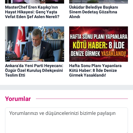
MasterChef Eren Kaşıkçı'nın
Üsküdar Belediye Başkanı
Hayat Hikayesi: Genç Yaşta
Sinem Dedetaş Gözaltına
Vefat Eden Şef Aslen Nereli?
Alındı
Ankara'da Yeni Parti Heyecanı:
Hafta Sonu Planı Yapanlara
Özgür Özel Kuruluş Dilekçesini
Kötü Haber: 8 İlde Denize
Teslim Etti
Girmek Yasaklandı!
Yorumlar