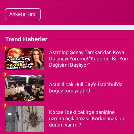
Ankete Katıl
Trend Haberler
1
Astrolog Şenay Tamkan'dan Kova
Dolunayı Yorumu! "Kadersel Bir Yön
Değişimi Başlıyor"
2
Acun Ilıcalı Hull City'e İstanbul'da
boğaz turu yaptırdı
3
Kocaeli'deki çekirge paniğine
uzman açıklaması! Korkulacak bir
durum var mı?