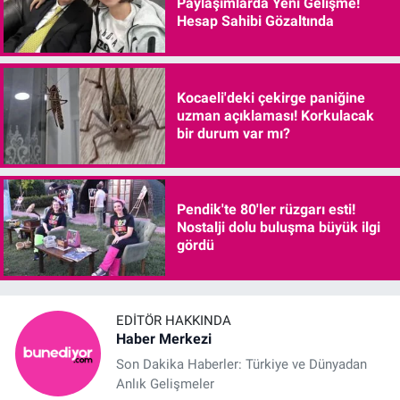
Paylaşımlarda Yeni Gelişme!
Hesap Sahibi Gözaltında
Kocaeli'deki çekirge paniğine
uzman açıklaması! Korkulacak
bir durum var mı?
Pendik'te 80'ler rüzgarı esti!
Nostalji dolu buluşma büyük ilgi
gördü
EDITÖR HAKKINDA
Haber Merkezi
Son Dakika Haberler: Türkiye ve Dünyadan
Anlık Gelişmeler