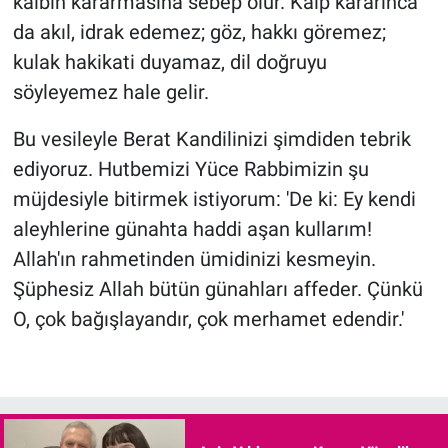
kalbin kararmasına sebep olur. Kalp kararınca
da akıl, idrak edemez; göz, hakkı göremez;
kulak hakikati duyamaz, dil doğruyu
söyleyemez hale gelir.
Bu vesileyle Berat Kandilinizi şimdiden tebrik
ediyoruz. Hutbemizi Yüce Rabbimizin şu
müjdesiyle bitirmek istiyorum: 'De ki: Ey kendi
aleyhlerine günahta haddi aşan kullarım!
Allah'ın rahmetinden ümidinizi kesmeyin.
Şüphesiz Allah bütün günahları affeder. Çünkü
O, çok bağışlayandır, çok merhamet edendir.'