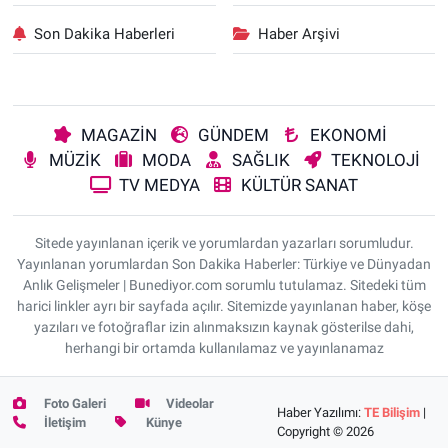
Son Dakika Haberleri
Haber Arşivi
MAGAZİN
GÜNDEM
EKONOMİ
MÜZİK
MODA
SAĞLIK
TEKNOLOJİ
TV MEDYA
KÜLTÜR SANAT
Sitede yayınlanan içerik ve yorumlardan yazarları sorumludur.
Yayınlanan yorumlardan Son Dakika Haberler: Türkiye ve Dünyadan
Anlık Gelişmeler | Bunediyor.com sorumlu tutulamaz. Sitedeki tüm
harici linkler ayrı bir sayfada açılır. Sitemizde yayınlanan haber, köşe
yazıları ve fotoğraflar izin alınmaksızın kaynak gösterilse dahi,
herhangi bir ortamda kullanılamaz ve yayınlanamaz
Foto Galeri
Videolar
Haber Yazılımı:
TE Bilişim
|
İletişim
Künye
Copyright © 2026