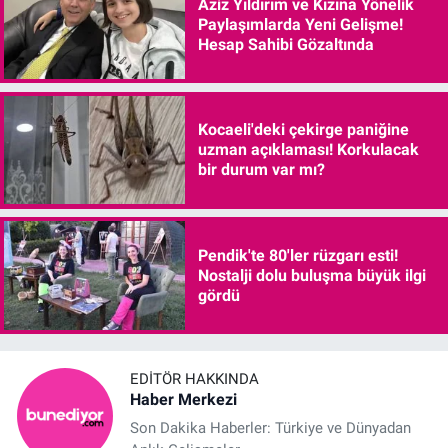
Aziz Yıldırım ve Kızına Yönelik
Paylaşımlarda Yeni Gelişme!
Hesap Sahibi Gözaltında
Kocaeli'deki çekirge paniğine
uzman açıklaması! Korkulacak
bir durum var mı?
Pendik'te 80'ler rüzgarı esti!
Nostalji dolu buluşma büyük ilgi
gördü
EDITÖR HAKKINDA
Haber Merkezi
Son Dakika Haberler: Türkiye ve Dünyadan