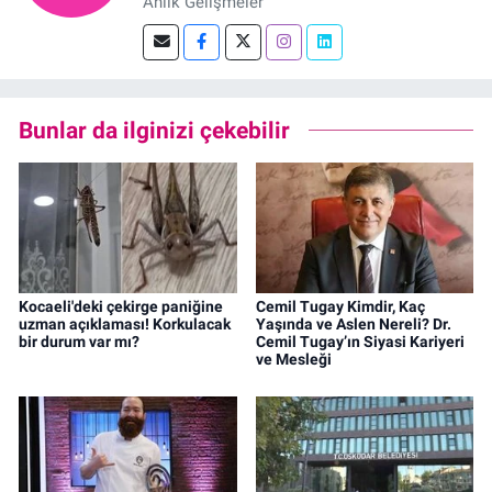
Anlık Gelişmeler
Bunlar da ilginizi çekebilir
Kocaeli'deki çekirge paniğine
Cemil Tugay Kimdir, Kaç
uzman açıklaması! Korkulacak
Yaşında ve Aslen Nereli? Dr.
bir durum var mı?
Cemil Tugay’ın Siyasi Kariyeri
ve Mesleği