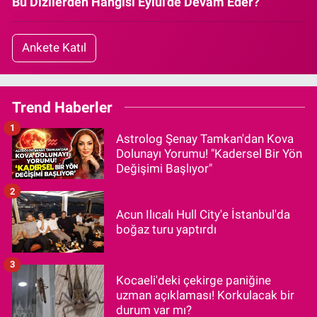
Bu Dizilerden Hangisi Eylül'de Devam Eder?
Ankete Katıl
Trend Haberler
1
Astrolog Şenay Tamkan'dan Kova
Dolunayı Yorumu! "Kadersel Bir Yön
Değişimi Başlıyor"
2
Acun Ilıcalı Hull City'e İstanbul'da
boğaz turu yaptırdı
3
Kocaeli'deki çekirge paniğine
uzman açıklaması! Korkulacak bir
durum var mı?