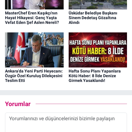
MasterChef Eren Kaşıkçı'nın
Üsküdar Belediye Başkanı
Hayat Hikayesi: Genç Yaşta
Sinem Dedetaş Gözaltına
Vefat Eden Şef Aslen Nereli?
Alındı
Ankara'da Yeni Parti Heyecanı:
Hafta Sonu Planı Yapanlara
Özgür Özel Kuruluş Dilekçesini
Kötü Haber: 8 İlde Denize
Teslim Etti
Girmek Yasaklandı!
Yorumlar