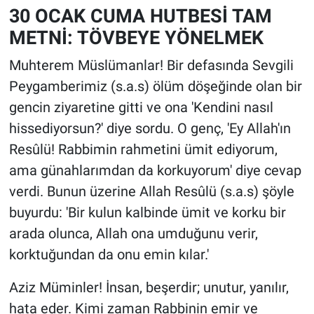
30 OCAK CUMA HUTBESİ TAM
METNİ: TÖVBEYE YÖNELMEK
Muhterem Müslümanlar! Bir defasında Sevgili
Peygamberimiz (s.a.s) ölüm döşeğinde olan bir
gencin ziyaretine gitti ve ona 'Kendini nasıl
hissediyorsun?' diye sordu. O genç, 'Ey Allah'ın
Resûlü! Rabbimin rahmetini ümit ediyorum,
ama günahlarımdan da korkuyorum' diye cevap
verdi. Bunun üzerine Allah Resûlü (s.a.s) şöyle
buyurdu: 'Bir kulun kalbinde ümit ve korku bir
arada olunca, Allah ona umduğunu verir,
korktuğundan da onu emin kılar.'
Aziz Müminler! İnsan, beşerdir; unutur, yanılır,
hata eder. Kimi zaman Rabbinin emir ve