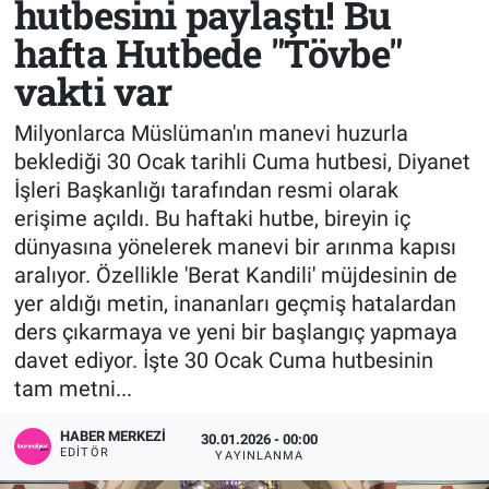
hutbesini paylaştı! Bu
hafta Hutbede "Tövbe"
Sağlık
KÜLTÜR SANAT
vakti var
Spor
Milyonlarca Müslüman'ın manevi huzurla
Teknoloji
beklediği 30 Ocak tarihli Cuma hutbesi, Diyanet
İşleri Başkanlığı tarafından resmi olarak
Tv Medya
erişime açıldı. Bu haftaki hutbe, bireyin iç
dünyasına yönelerek manevi bir arınma kapısı
aralıyor. Özellikle 'Berat Kandili' müjdesinin de
yer aldığı metin, inananları geçmiş hatalardan
ders çıkarmaya ve yeni bir başlangıç yapmaya
davet ediyor. İşte 30 Ocak Cuma hutbesinin
tam metni...
HABER MERKEZI
30.01.2026 - 00:00
EDITÖR
YAYINLANMA