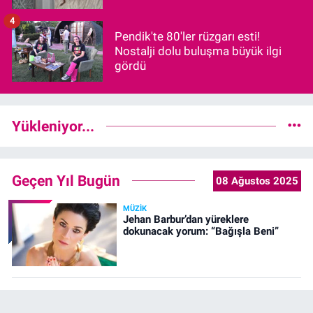
4
Pendik'te 80'ler rüzgarı esti!
Nostalji dolu buluşma büyük ilgi
gördü
Yükleniyor...
Geçen Yıl Bugün
08 Ağustos 2025
MÜZIK
Jehan Barbur’dan yüreklere
dokunacak yorum: “Bağışla Beni”