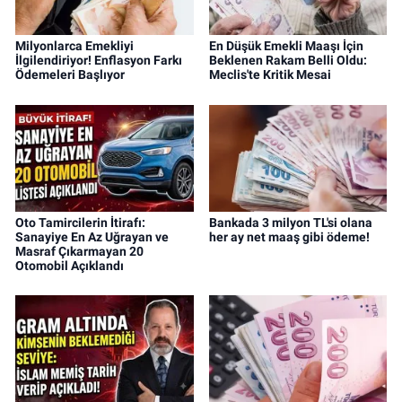
Milyonlarca Emekliyi
En Düşük Emekli Maaşı İçin
İlgilendiriyor! Enflasyon Farkı
Beklenen Rakam Belli Oldu:
Ödemeleri Başlıyor
Meclis'te Kritik Mesai
Oto Tamircilerin İtirafı:
Bankada 3 milyon TL'si olana
Sanayiye En Az Uğrayan ve
her ay net maaş gibi ödeme!
Masraf Çıkarmayan 20
Otomobil Açıklandı