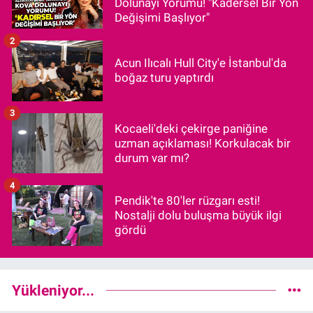
Dolunayı Yorumu! "Kadersel Bir Yön
Değişimi Başlıyor"
2
Acun Ilıcalı Hull City'e İstanbul'da
boğaz turu yaptırdı
3
Kocaeli'deki çekirge paniğine
uzman açıklaması! Korkulacak bir
durum var mı?
4
Pendik'te 80'ler rüzgarı esti!
Nostalji dolu buluşma büyük ilgi
gördü
Yükleniyor...