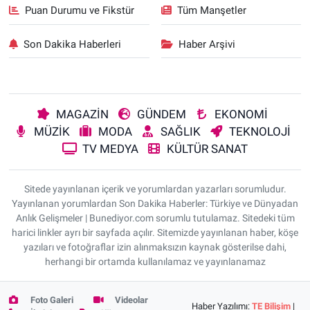
Puan Durumu ve Fikstür
Tüm Manşetler
Son Dakika Haberleri
Haber Arşivi
MAGAZİN
GÜNDEM
EKONOMİ
MÜZİK
MODA
SAĞLIK
TEKNOLOJİ
TV MEDYA
KÜLTÜR SANAT
Sitede yayınlanan içerik ve yorumlardan yazarları sorumludur.
Yayınlanan yorumlardan Son Dakika Haberler: Türkiye ve Dünyadan
Anlık Gelişmeler | Bunediyor.com sorumlu tutulamaz. Sitedeki tüm
harici linkler ayrı bir sayfada açılır. Sitemizde yayınlanan haber, köşe
yazıları ve fotoğraflar izin alınmaksızın kaynak gösterilse dahi,
herhangi bir ortamda kullanılamaz ve yayınlanamaz
Foto Galeri
Videolar
Haber Yazılımı:
TE Bilişim
|