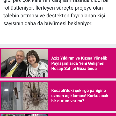
gibi pek çok kalemin karşılanmasında ciddi bir
rol üstleniyor. İlerleyen süreçte projeye olan
talebin artması ve destekten faydalanan kişi
sayısının daha da büyümesi bekleniyor.
Aziz Yıldırım ve Kızına Yönelik
Paylaşımlarda Yeni Gelişme!
Hesap Sahibi Gözaltında
Kocaeli'deki çekirge paniğine
uzman açıklaması! Korkulacak
bir durum var mı?