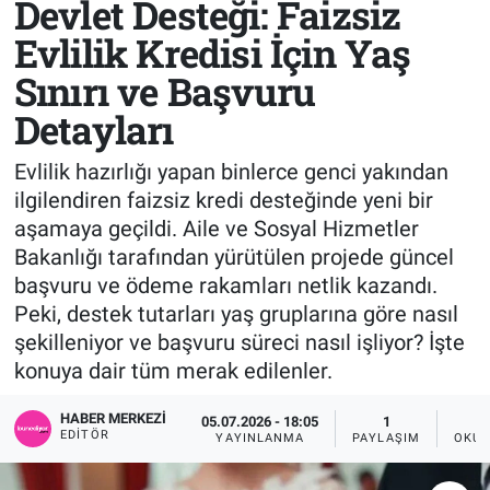
Devlet Desteği: Faizsiz
Evlilik Kredisi İçin Yaş
Sağlık
KÜLTÜR SANAT
Sınırı ve Başvuru
Spor
Detayları
Teknoloji
Evlilik hazırlığı yapan binlerce genci yakından
ilgilendiren faizsiz kredi desteğinde yeni bir
Tv Medya
aşamaya geçildi. Aile ve Sosyal Hizmetler
Bakanlığı tarafından yürütülen projede güncel
başvuru ve ödeme rakamları netlik kazandı.
Peki, destek tutarları yaş gruplarına göre nasıl
şekilleniyor ve başvuru süreci nasıl işliyor? İşte
konuya dair tüm merak edilenler.
HABER MERKEZI
05.07.2026 - 18:05
1
EDITÖR
YAYINLANMA
PAYLAŞIM
OKUN