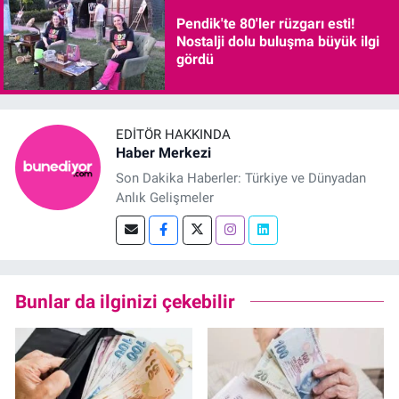
Pendik'te 80'ler rüzgarı esti!
Nostalji dolu buluşma büyük ilgi
gördü
EDITÖR HAKKINDA
Haber Merkezi
Son Dakika Haberler: Türkiye ve Dünyadan
Anlık Gelişmeler
Bunlar da ilginizi çekebilir