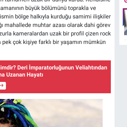
n, zamanının büyük bölümünü toprakla ve
 ismin bölge halkıyla kurduğu samimi ilişkiler
ığı mahallede muhtar azası olarak dahi görev
uzurla kameralardan uzak bir profil çizen rock
yla pek çok kişiye farklı bir yaşamın mümkün
imdir? Deri İmparatorluğunun Veliahtından
ına Uzanan Hayatı