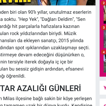
2
n biri olan 90'lı yıllar, unutulmaz eserlerin
za soktu. "Hep Yek", "Dağları Deldim", "Sen
ardığı hit parçalarla hafızalara kazınan
3
an rock yıldızlarından biriydi. Müzik
mansları da ekleyen sanatçı, 2015 yılında
ından spot ışıklarından uzaklaşmayı seçti.
4
estirmeye devam edeceğini düşünürken o,
nin tersiyle iterek doğayla iç içe bir
ulan bu sessiz gidişin ardından, efsanevi
ğı öğrenildi.
TAR AZALIĞI GÜNLERİ
Y
 Milas ilçesine bağlı sakin bir köye yerleşen
ten tamamen uzak bir dünya kurdu. Kendisine