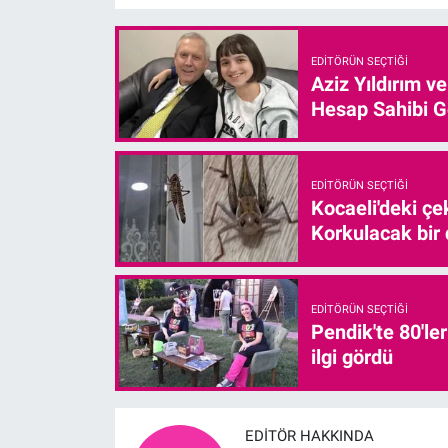
EDITÖRÜN SEÇTIĞI
Aziz Yıldırım v
Hesap Sahibi G
EDITÖRÜN SEÇTIĞI
Kocaeli'deki çe
Korkulacak bir
EDITÖRÜN SEÇTIĞI
Pendik'te 80'le
ilgi gördü
EDITÖR HAKKINDA