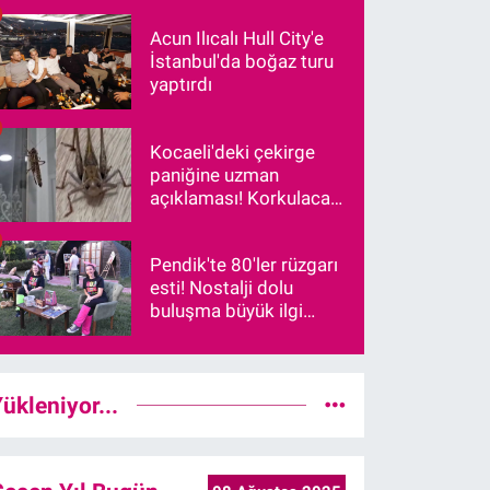
"Kadersel Bir Yön
Değişimi Başlıyor"
Acun Ilıcalı Hull City'e
İstanbul'da boğaz turu
yaptırdı
Kocaeli'deki çekirge
paniğine uzman
açıklaması! Korkulacak
bir durum var mı?
Pendik'te 80'ler rüzgarı
esti! Nostalji dolu
buluşma büyük ilgi
gördü
ükleniyor...