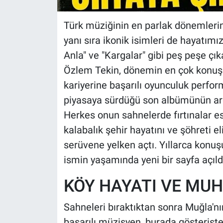
Türk müziğinin en parlak dönemlerinde
yanı sıra ikonik isimleri de hayatımı
Anla" ve "Kargalar" gibi peş peşe çık
Özlem Tekin, dönemin en çok konuşul
kariyerine başarılı oyunculuk perfor
piyasaya sürdüğü son albümünün ard
Herkes onun sahnelerde fırtınalar 
kalabalık şehir hayatını ve şöhreti eli
serüvene yelken açtı. Yıllarca konuş
ismin yaşamında yeni bir sayfa açıldı
KÖY HAYATI VE MUH
Sahneleri bıraktıktan sonra Muğla'nın
başarılı müzisyen, burada gösteriş