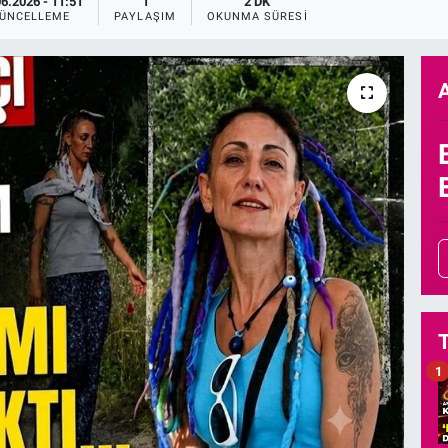
06.2026 - 11:51
1
2 DK
ÜNCELLEME
PAYLAŞIM
OKUNMA SÜRESI
1