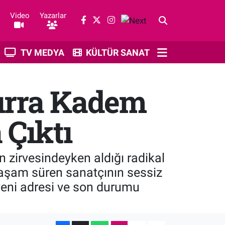
Video
Yazarlar
TV MEDYA
KÜLTÜR SANAT
Sırra Kadem
 Çıktı
 zirvesindeyken aldığı radikal
 yaşam süren sanatçının sessiz
 yeni adresi ve son durumu