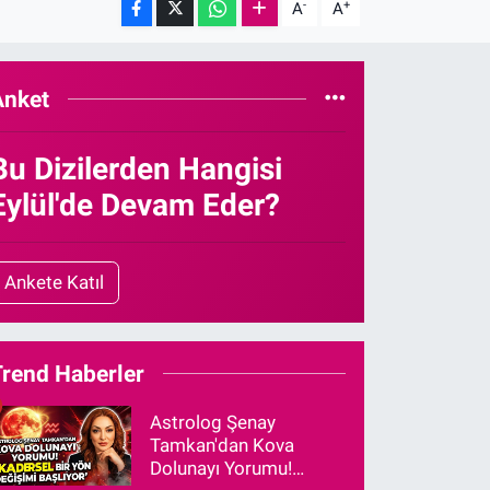
-
+
A
A
Anket
Bu Dizilerden Hangisi
Eylül'de Devam Eder?
Ankete Katıl
Trend Haberler
Astrolog Şenay
Tamkan'dan Kova
Dolunayı Yorumu!