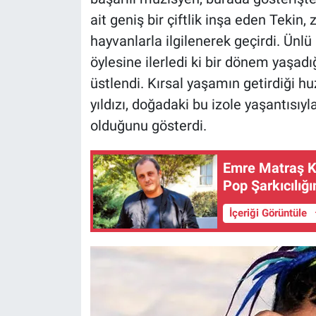
ait geniş bir çiftlik inşa eden Teki
hayvanlarla ilgilenerek geçirdi. Ünlü
öylesine ilerledi ki bir dönem yaşad
üstlendi. Kırsal yaşamın getirdiği h
yıldızı, doğadaki bu izole yaşantısı
olduğunu gösterdi.
Emre Matraş K
Pop Şarkıcılığ
İçeriği Görüntüle