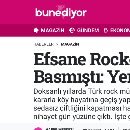
Astroloji
MAGAZİN
Hava Durumu
MAGAZİN
GÜNDEM
EKONOM
Diziler
GÜNDEM
Trafik Durumu
HABERLER
MAGAZIN
Efsane Rock
Dünya
EKONOMİ
Süper Lig Puan Durumu ve Fikstür
Gündem
MÜZİK
Tüm Manşetler
Basmıştı: Ye
Moda
MODA
Son Dakika Haberleri
Doksanlı yıllarda Türk rock mü
Kültür Sanat
SAĞLIK
Haber Arşivi
kararla köy hayatına geçiş yap
sedasız çiftliğini kapatması h
Magazin
TEKNOLOJİ
nihayet gün yüzüne çıktı. İşte 
Müzik
TV MEDYA
HABER MERKEZI