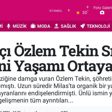
Foto Galeri
°
30
İ
MÜZİK
MODA
SAĞLIK
TEKNOLOJİ
çı Özlem Tekin 
ni Yaşamı Ortaya
ziğine damga vuran Özlem Tekin, şöhretin
mıştı. Uzun süredir Milas'ta organik bir
ayranlarını endişelendirmişti. Ünlü ismin
gelişmenin tüm ayrıntıları...