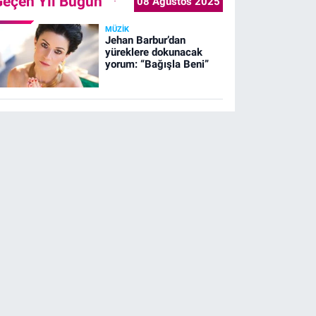
Geçen Yıl Bugün
08 Ağustos 2025
MÜZIK
Jehan Barbur’dan
yüreklere dokunacak
yorum: “Bağışla Beni”