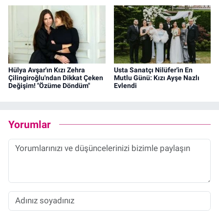
Hülya Avşar'ın Kızı Zehra
Usta Sanatçı Nilüfer'in En
Çilingiroğlu'ndan Dikkat Çeken
Mutlu Günü: Kızı Ayşe Nazlı
Değişim! "Özüme Döndüm"
Evlendi
Yorumlar