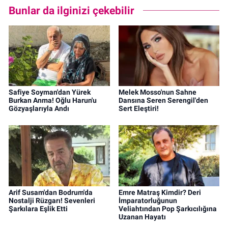
Bunlar da ilginizi çekebilir
Safiye Soyman'dan Yürek
Melek Mosso'nun Sahne
Burkan Anma! Oğlu Harun'u
Dansına Seren Serengil'den
Gözyaşlarıyla Andı
Sert Eleştiri!
Arif Susam'dan Bodrum'da
Emre Matraş Kimdir? Deri
Nostalji Rüzgarı! Sevenleri
İmparatorluğunun
Şarkılara Eşlik Etti
Veliahtından Pop Şarkıcılığına
Uzanan Hayatı