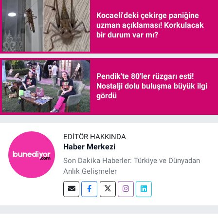
Kocaeli'deki çekirge paniğine
uzman açıklaması! Korkulacak
bir durum var mı?
Pendik'te 80'ler rüzgarı esti!
Nostalji dolu buluşma büyük ilgi
gördü
EDITÖR HAKKINDA
Haber Merkezi
Son Dakika Haberler: Türkiye ve Dünyadan
Anlık Gelişmeler