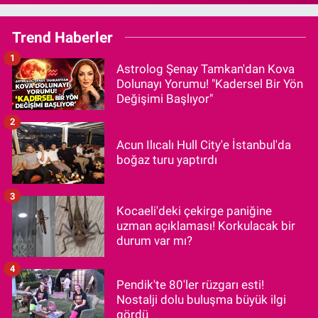
Trend Haberler
1
Astrolog Şenay Tamkan'dan Kova
Dolunayı Yorumu! "Kadersel Bir Yön
Değişimi Başlıyor"
2
Acun Ilıcalı Hull City'e İstanbul'da
boğaz turu yaptırdı
3
Kocaeli'deki çekirge paniğine
uzman açıklaması! Korkulacak bir
durum var mı?
4
Pendik'te 80'ler rüzgarı esti!
Nostalji dolu buluşma büyük ilgi
gördü