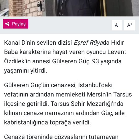
Paylaş
-
+
A
A
Kanal D’nin sevilen dizisi
Eşref Rüya
da Hıdır
Baba karakterine hayat veren oyuncu Levent
Özdilek’in annesi Gülseren Güç, 93 yaşında
yaşamını yitirdi.
Gülseren Güç’ün cenazesi, İstanbul’daki
vefatının ardından memleketi Mersin’in Tarsus
ilçesine getirildi. Tarsus Şehir Mezarlığı’nda
kılınan cenaze namazının ardından Güç, aile
kabristanlığında toprağa verildi.
Cenaze töreninde gözyaşlarını tutamayan