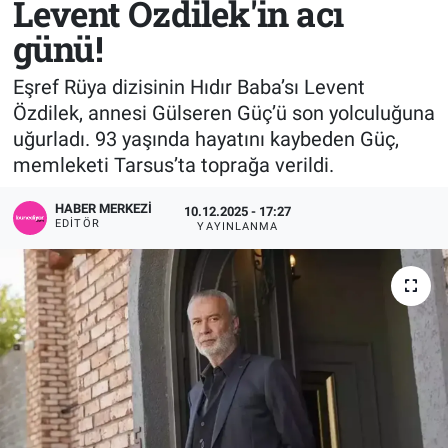
Levent Özdilek'in acı
günü!
Sağlık
KÜLTÜR SANAT
Eşref Rüya dizisinin Hıdır Baba’sı Levent
Spor
Özdilek, annesi Gülseren Güç’ü son yolculuğuna
uğurladı. 93 yaşında hayatını kaybeden Güç,
Teknoloji
memleketi Tarsus’ta toprağa verildi.
Tv Medya
HABER MERKEZI
10.12.2025 - 17:27
EDITÖR
YAYINLANMA