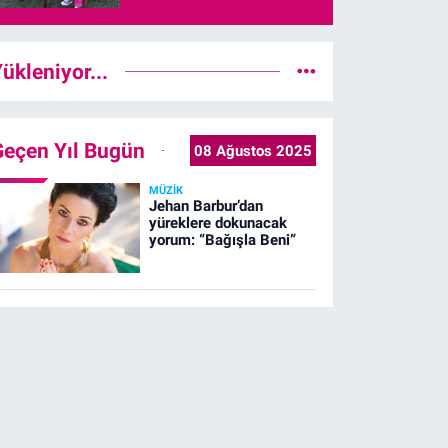
gördü
ükleniyor...
Geçen Yıl Bugün
08 Ağustos 2025
MÜZIK
Jehan Barbur’dan
yüreklere dokunacak
yorum: “Bağışla Beni”