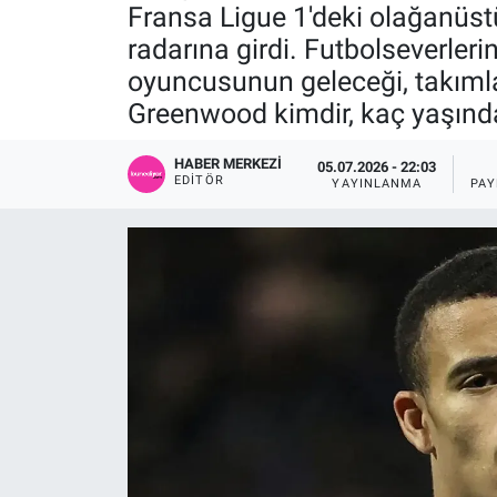
Fransa Ligue 1'deki olağanüst
Sağlık
KÜLTÜR SANAT
radarına girdi. Futbolseverleri
oyuncusunun geleceği, takımlar
Spor
Greenwood kimdir, kaç yaşında
Teknoloji
HABER MERKEZI
05.07.2026 - 22:03
EDITÖR
YAYINLANMA
PAY
Tv Medya