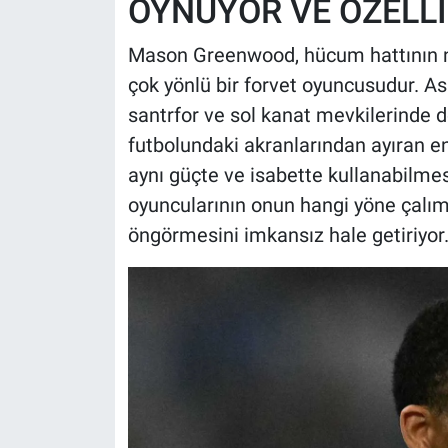
OYNUYOR VE ÖZELLİ
Mason Greenwood, hücum hattının n
çok yönlü bir forvet oyuncusudur. A
santrfor ve sol kanat mevkilerinde 
futbolundaki akranlarından ayıran e
aynı güçte ve isabette kullanabilmes
oyuncularının onun hangi yöne çalı
öngörmesini imkansız hale getiriyor