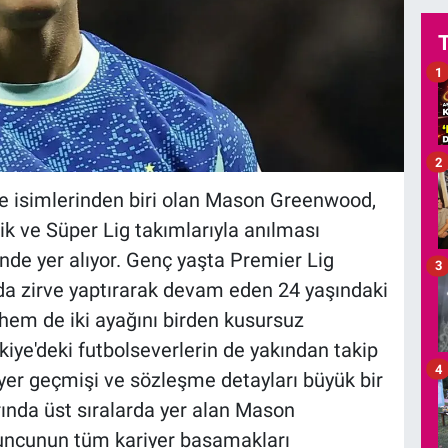
1
2
de isimlerinden biri olan Mason Greenwood,
k ve Süper Lig takımlarıyla anılması
nde yer alıyor. Genç yaşta Premier Lig
3
'da zirve yaptırarak devam eden 24 yaşındaki
i hem de iki ayağını birden kusursuz
kiye'deki futbolseverlerin de yakından takip
4
riyer geçmişi ve sözleşme detayları büyük bir
nda üst sıralarda yer alan Mason
uncunun tüm kariyer basamakları