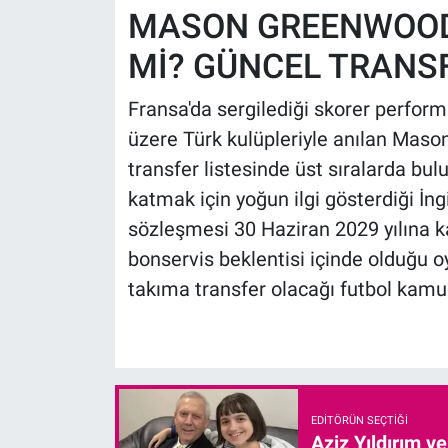
MASON GREENWOOD 
Mİ? GÜNCEL TRANS
Fransa'da sergilediği skorer perfo
üzere Türk kulüpleriyle anılan Maso
transfer listesinde üst sıralarda bu
katmak için yoğun ilgi gösterdiği İng
sözleşmesi 30 Haziran 2029 yılına 
bonservis beklentisi içinde olduğu
takıma transfer olacağı futbol kamuo
EDITÖRÜN SEÇTIĞI
Aziz Yıldırım v