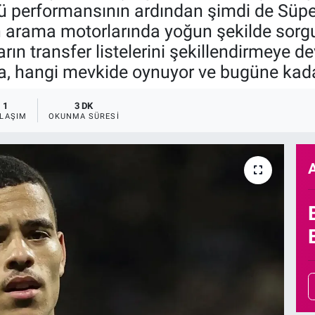
ü performansının ardından şimdi de Süper 
n arama motorlarında yoğun şekilde sorgul
ın transfer listelerini şekillendirmeye 
, hangi mevkide oynuyor ve bugüne kadar
1
3 DK
LAŞIM
OKUNMA SÜRESI