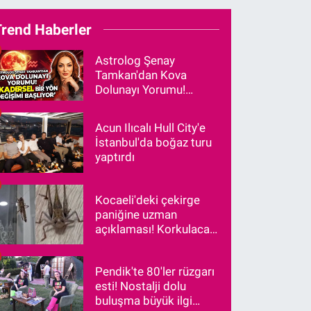
Trend Haberler
Astrolog Şenay
Tamkan'dan Kova
Dolunayı Yorumu!
"Kadersel Bir Yön
Değişimi Başlıyor"
Acun Ilıcalı Hull City'e
İstanbul'da boğaz turu
yaptırdı
Kocaeli'deki çekirge
paniğine uzman
açıklaması! Korkulacak
bir durum var mı?
Pendik'te 80'ler rüzgarı
esti! Nostalji dolu
buluşma büyük ilgi