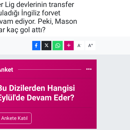
Lig devlerinin transfer
adığı İngiliz forvet
devam ediyor. Peki, Mason
 kaç gol attı?
-
+
A
A
Anket
Bu Dizilerden Hangisi
Eylül'de Devam Eder?
Ankete Katıl