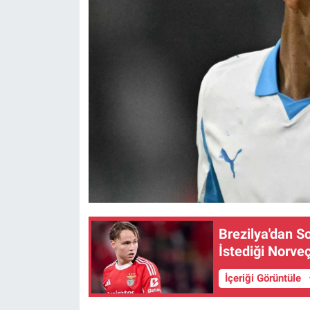
Brezilya'dan So
İstediği Norve
İçeriği Görüntüle