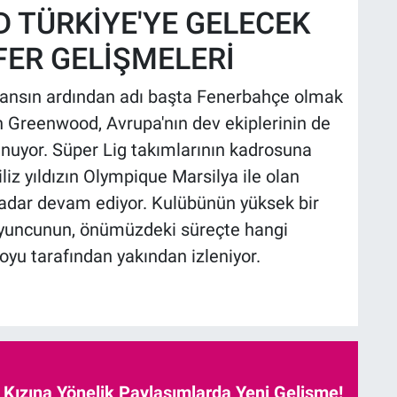
TÜRKİYE'YE GELECEK
FER GELİŞMELERİ
rmansın ardından adı başta Fenerbahçe olmak
n Greenwood, Avrupa'nın dev ekiplerinin de
lunuyor. Süper Lig takımlarının kadrosuna
iliz yıldızın Olympique Marsilya ile olan
kadar devam ediyor. Kulübünün yüksek bir
 oyuncunun, önümüzdeki süreçte hangi
yu tarafından yakından izleniyor.
e Kızına Yönelik Paylaşımlarda Yeni Gelişme!