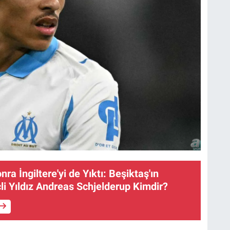
nra İngiltere'yi de Yıktı: Beşiktaş'ın
çli Yıldız Andreas Schjelderup Kimdir?