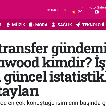
Foto Galeri
°
29
İ
MÜZİK
MODA
SAĞLIK
TEKNOLOJİ
transfer gündem
wood kimdir? İşt
güncel istatistikl
ayları
de en çok konuştuğu isimlerin başında 