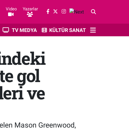
Video
Yazarlar
TV MEDYA
KÜLTÜR SANAT
indeki
e gol
eri ve
gelen Mason Greenwood,