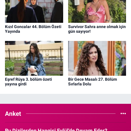
Kızıl Goncalar 44. Bölüm Özeti
Survivor Sahra anne olmak için
Yayında
gün sayıyor!
Eşref Rüya 3. bölüm özeti
Bir Gece Masalı 27. Bölüm
yayına girdi
Sırlarla Dolu
Anket
Bu Dizilerden Hangisi Eylül'de Devam Eder?