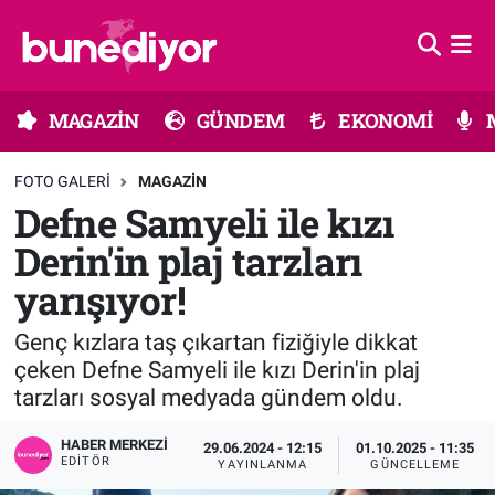
Astroloji
MAGAZİN
Hava Durumu
MAGAZİN
GÜNDEM
EKONOMİ
Diziler
GÜNDEM
Trafik Durumu
FOTO GALERI
MAGAZIN
Dünya
EKONOMİ
Süper Lig Puan Durumu ve Fikstür
Defne Samyeli ile kızı
Derin'in plaj tarzları
Gündem
MÜZİK
Tüm Manşetler
yarışıyor!
Moda
MODA
Son Dakika Haberleri
Genç kızlara taş çıkartan fiziğiyle dikkat
Kültür Sanat
SAĞLIK
Haber Arşivi
çeken Defne Samyeli ile kızı Derin'in plaj
tarzları sosyal medyada gündem oldu.
Magazin
TEKNOLOJİ
HABER MERKEZI
29.06.2024 - 12:15
01.10.2025 - 11:35
EDITÖR
YAYINLANMA
GÜNCELLEME
Müzik
TV MEDYA