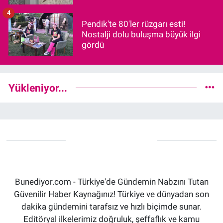
4
Pendik'te 80'ler rüzgarı esti!
Nostalji dolu buluşma büyük ilgi
gördü
Yükleniyor...
Bunediyor.com - Türkiye'de Gündemin Nabzını Tutan
Güvenilir Haber Kaynağınız! Türkiye ve dünyadan son
dakika gündemini tarafsız ve hızlı biçimde sunar.
Editöryal ilkelerimiz doğruluk, şeffaflık ve kamu