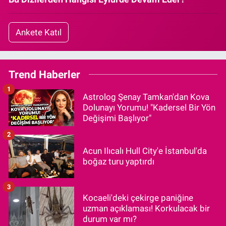
Ankete Katıl
Trend Haberler
1
Astrolog Şenay Tamkan'dan Kova
Dolunayı Yorumu! "Kadersel Bir Yön
Değişimi Başlıyor"
2
Acun Ilıcalı Hull City'e İstanbul'da
boğaz turu yaptırdı
3
Kocaeli'deki çekirge paniğine
uzman açıklaması! Korkulacak bir
durum var mı?