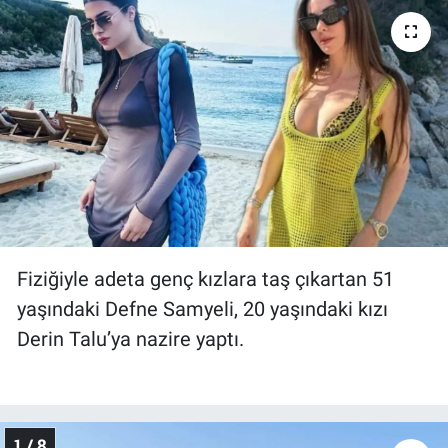
Sağlık
KÜLTÜR SANAT
Spor
Teknoloji
Tv Medya
Fiziğiyle adeta genç kızlara taş çıkartan 51
yaşındaki Defne Samyeli, 20 yaşındaki kızı
Derin Talu’ya nazire yaptı.
1 / 8