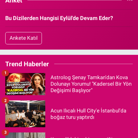
Anket
Bu Dizilerden Hangisi Eylül'de Devam Eder?
Ankete Katıl
Trend Haberler
1
Astrolog Şenay Tamkan'dan Kova
Dolunayı Yorumu! "Kadersel Bir Yön
Değişimi Başlıyor"
2
Acun Ilıcalı Hull City'e İstanbul'da
boğaz turu yaptırdı
3