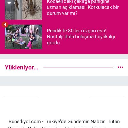
Kocaeli'deki çekirge paniğine
uzman açıklaması! Korkulacak bir
durum var mı?
4
Pendik'te 80'ler rüzgarı esti!
Nostalji dolu buluşma büyük ilgi
gördü
Yükleniyor...
Bunediyor.com - Türkiye'de Gündemin Nabzını Tutan