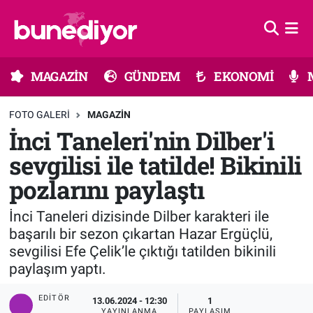
Astroloji
MAGAZİN
Hava Durumu
MAGAZİN
GÜNDEM
EKONOMİ
Diziler
GÜNDEM
Trafik Durumu
FOTO GALERI
MAGAZIN
Dünya
EKONOMİ
Süper Lig Puan Durumu ve Fikstür
İnci Taneleri'nin Dilber'i
sevgilisi ile tatilde! Bikinili
Gündem
MÜZİK
Tüm Manşetler
pozlarını paylaştı
Moda
MODA
Son Dakika Haberleri
İnci Taneleri dizisinde Dilber karakteri ile
Kültür Sanat
SAĞLIK
Haber Arşivi
başarılı bir sezon çıkartan Hazar Ergüçlü,
sevgilisi Efe Çelik’le çıktığı tatilden bikinili
Magazin
TEKNOLOJİ
paylaşım yaptı.
EDITÖR
13.06.2024 - 12:30
1
Müzik
TV MEDYA
YAYINLANMA
PAYLAŞIM