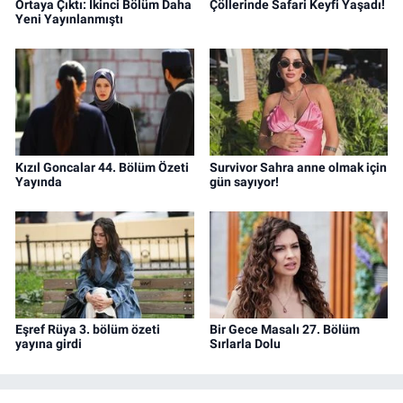
Ortaya Çıktı: İkinci Bölüm Daha
Çöllerinde Safari Keyfi Yaşadı!
Yeni Yayınlanmıştı
Kızıl Goncalar 44. Bölüm Özeti
Survivor Sahra anne olmak için
Yayında
gün sayıyor!
Eşref Rüya 3. bölüm özeti
Bir Gece Masalı 27. Bölüm
yayına girdi
Sırlarla Dolu