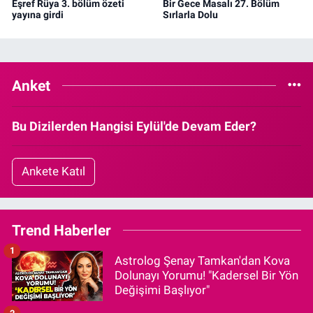
Eşref Rüya 3. bölüm özeti
Bir Gece Masalı 27. Bölüm
yayına girdi
Sırlarla Dolu
Anket
Bu Dizilerden Hangisi Eylül'de Devam Eder?
Ankete Katıl
Trend Haberler
1
Astrolog Şenay Tamkan'dan Kova
Dolunayı Yorumu! "Kadersel Bir Yön
Değişimi Başlıyor"
2