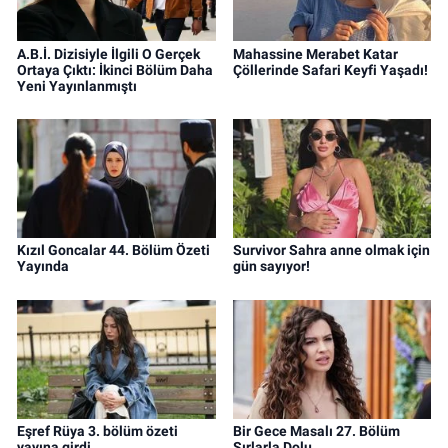
A.B.İ. Dizisiyle İlgili O Gerçek
Mahassine Merabet Katar
Ortaya Çıktı: İkinci Bölüm Daha
Çöllerinde Safari Keyfi Yaşadı!
Yeni Yayınlanmıştı
Kızıl Goncalar 44. Bölüm Özeti
Survivor Sahra anne olmak için
Yayında
gün sayıyor!
Eşref Rüya 3. bölüm özeti
Bir Gece Masalı 27. Bölüm
yayına girdi
Sırlarla Dolu