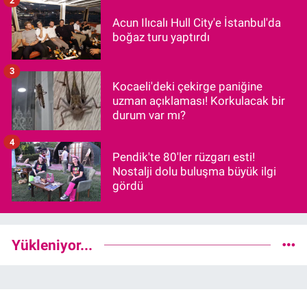
Acun Ilıcalı Hull City'e İstanbul'da
boğaz turu yaptırdı
3
Kocaeli'deki çekirge paniğine
uzman açıklaması! Korkulacak bir
durum var mı?
4
Pendik'te 80'ler rüzgarı esti!
Nostalji dolu buluşma büyük ilgi
gördü
Yükleniyor...