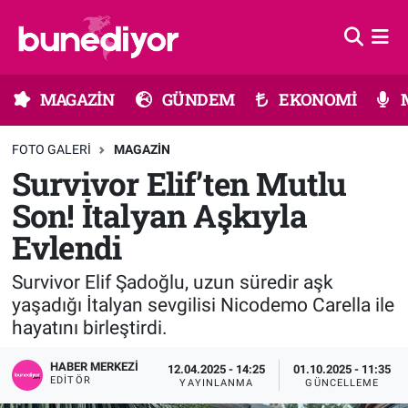
Astroloji
MAGAZİN
Hava Durumu
MAGAZİN
GÜNDEM
EKONOMİ
Diziler
GÜNDEM
Trafik Durumu
FOTO GALERI
MAGAZIN
Dünya
EKONOMİ
Süper Lig Puan Durumu ve Fikstür
Survivor Elif’ten Mutlu
Son! İtalyan Aşkıyla
Gündem
MÜZİK
Tüm Manşetler
Evlendi
Moda
MODA
Son Dakika Haberleri
Survivor Elif Şadoğlu, uzun süredir aşk
Kültür Sanat
SAĞLIK
Haber Arşivi
yaşadığı İtalyan sevgilisi Nicodemo Carella ile
hayatını birleştirdi.
Magazin
TEKNOLOJİ
HABER MERKEZI
12.04.2025 - 14:25
01.10.2025 - 11:35
EDITÖR
YAYINLANMA
GÜNCELLEME
Müzik
TV MEDYA