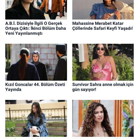
A.B.İ. Dizisiyle İlgili O Gerçek
Mahassine Merabet Katar
Ortaya Çıktı: İkinci Bölüm Daha
Çöllerinde Safari Keyfi Yaşadı!
Yeni Yayınlanmıştı
Kızıl Goncalar 44. Bölüm Özeti
Survivor Sahra anne olmak için
Yayında
gün sayıyor!