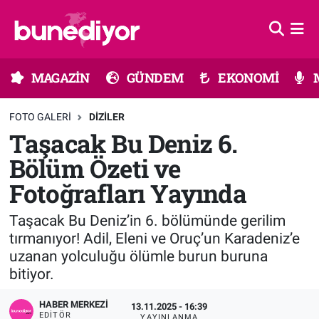
Astroloji
MAGAZİN
Hava Durumu
MAGAZİN
GÜNDEM
EKONOMİ
Diziler
GÜNDEM
Trafik Durumu
FOTO GALERI
DIZILER
Dünya
EKONOMİ
Süper Lig Puan Durumu ve Fikstür
Taşacak Bu Deniz 6.
Bölüm Özeti ve
Gündem
MÜZİK
Tüm Manşetler
Fotoğrafları Yayında
Moda
MODA
Son Dakika Haberleri
Taşacak Bu Deniz’in 6. bölümünde gerilim
Kültür Sanat
SAĞLIK
Haber Arşivi
tırmanıyor! Adil, Eleni ve Oruç’un Karadeniz’e
uzanan yolculuğu ölümle burun buruna
Magazin
TEKNOLOJİ
bitiyor.
HABER MERKEZI
13.11.2025 - 16:39
Müzik
TV MEDYA
EDITÖR
YAYINLANMA