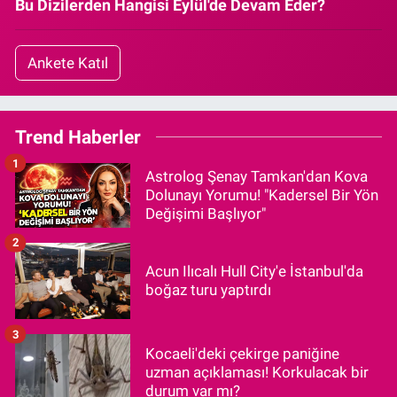
Bu Dizilerden Hangisi Eylül'de Devam Eder?
Ankete Katıl
Trend Haberler
1
Astrolog Şenay Tamkan'dan Kova
Dolunayı Yorumu! "Kadersel Bir Yön
Değişimi Başlıyor"
2
Acun Ilıcalı Hull City'e İstanbul'da
boğaz turu yaptırdı
3
Kocaeli'deki çekirge paniğine
uzman açıklaması! Korkulacak bir
durum var mı?