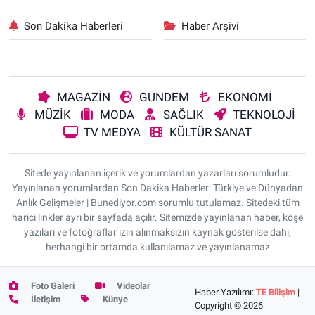
Son Dakika Haberleri
Haber Arşivi
MAGAZİN
GÜNDEM
EKONOMİ
MÜZİK
MODA
SAĞLIK
TEKNOLOJİ
TV MEDYA
KÜLTÜR SANAT
Sitede yayınlanan içerik ve yorumlardan yazarları sorumludur.
Yayınlanan yorumlardan Son Dakika Haberler: Türkiye ve Dünyadan
Anlık Gelişmeler | Bunediyor.com sorumlu tutulamaz. Sitedeki tüm
harici linkler ayrı bir sayfada açılır. Sitemizde yayınlanan haber, köşe
yazıları ve fotoğraflar izin alınmaksızın kaynak gösterilse dahi,
herhangi bir ortamda kullanılamaz ve yayınlanamaz
Foto Galeri
Videolar
Haber Yazılımı:
TE Bilişim
|
İletişim
Künye
Copyright © 2026