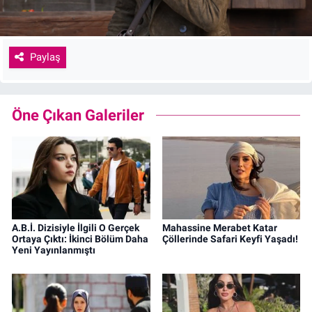
Paylaş
Öne Çıkan Galeriler
A.B.İ. Dizisiyle İlgili O Gerçek
Mahassine Merabet Katar
Ortaya Çıktı: İkinci Bölüm Daha
Çöllerinde Safari Keyfi Yaşadı!
Yeni Yayınlanmıştı