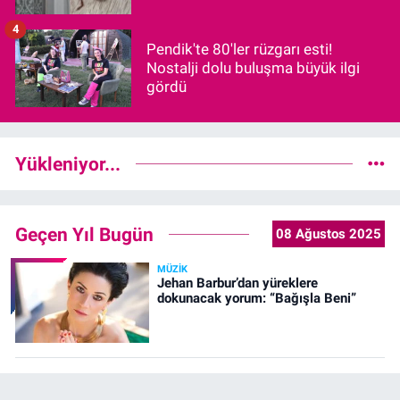
4
Pendik'te 80'ler rüzgarı esti!
Nostalji dolu buluşma büyük ilgi
gördü
Yükleniyor...
Geçen Yıl Bugün
08 Ağustos 2025
MÜZIK
Jehan Barbur’dan yüreklere
dokunacak yorum: “Bağışla Beni”