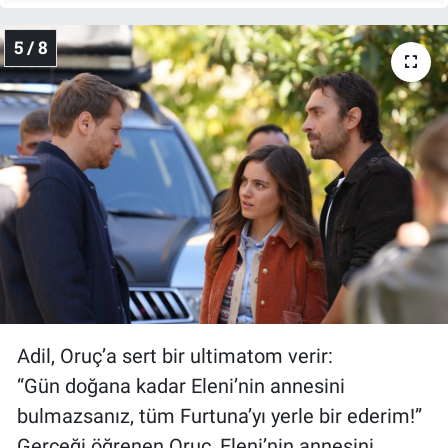
5 / 8
Adil, Oruç’a sert bir ultimatom verir:
“Gün doğana kadar Eleni’nin annesini
bulmazsanız, tüm Furtuna’yı yerle bir ederim!”
Gerçeği öğrenen Oruç, Eleni’nin annesini