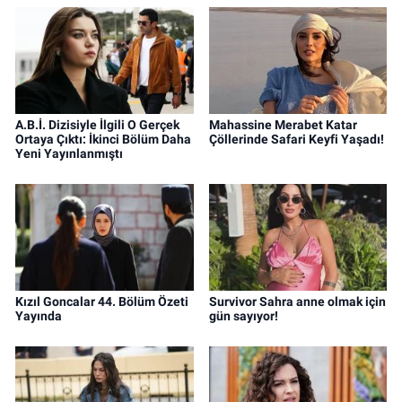
A.B.İ. Dizisiyle İlgili O Gerçek
Mahassine Merabet Katar
Ortaya Çıktı: İkinci Bölüm Daha
Çöllerinde Safari Keyfi Yaşadı!
Yeni Yayınlanmıştı
Kızıl Goncalar 44. Bölüm Özeti
Survivor Sahra anne olmak için
Yayında
gün sayıyor!