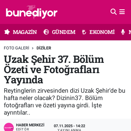
Astroloji
MAGAZİN
Hava Durumu
MAGAZİN
GÜNDEM
EKONOMİ
Diziler
GÜNDEM
Trafik Durumu
FOTO GALERI
DIZILER
Dünya
EKONOMİ
Süper Lig Puan Durumu ve Fikstür
Uzak Şehir 37. Bölüm
Özeti ve Fotoğrafları
Gündem
MÜZİK
Tüm Manşetler
Yayında
Moda
MODA
Son Dakika Haberleri
Reytinglerin zirvesinden dizi Uzak Şehir'de bu
Kültür Sanat
SAĞLIK
Haber Arşivi
hafta neler olacak? Dizinin37. Bölüm
fotoğrafları ve özeti yayına girdi. İşte
Magazin
TEKNOLOJİ
ayrıntılar..
HABER MERKEZI
07.11.2025 - 14:22
Müzik
TV MEDYA
EDITÖR
YAYINLANMA