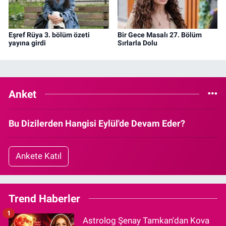
Eşref Rüya 3. bölüm özeti
Bir Gece Masalı 27. Bölüm
yayına girdi
Sırlarla Dolu
Anket
Bu Dizilerden Hangisi Eylül'de Devam Eder?
Ankete Katıl
Trend Haberler
1
Astrolog Şenay Tamkan'dan Kova