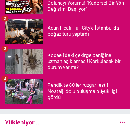
Dolunayı Yorumu! "Kadersel Bir Yön
Değişimi Başlıyor"
2
Acun Ilıcalı Hull City'e İstanbul'da
boğaz turu yaptırdı
3
Kocaeli'deki çekirge paniğine
uzman açıklaması! Korkulacak bir
durum var mı?
4
Pendik'te 80'ler rüzgarı esti!
Nostalji dolu buluşma büyük ilgi
gördü
Yükleniyor...