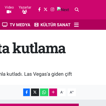
Video
Yazarlar
TV MEDYA
KÜLTÜR SANAT
'ta kutlama
a kutladı. Las Vegas'a giden çift
-
+
A
A