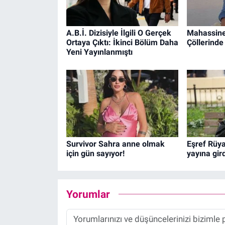
A.B.İ. Dizisiyle İlgili O Gerçek
Mahassine
Ortaya Çıktı: İkinci Bölüm Daha
Çöllerinde
Yeni Yayınlanmıştı
Survivor Sahra anne olmak
Eşref Rüya
için gün sayıyor!
yayına gird
Yorumlar