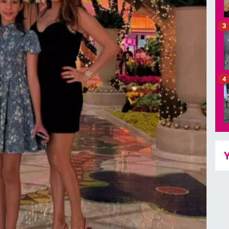
3
4
Y