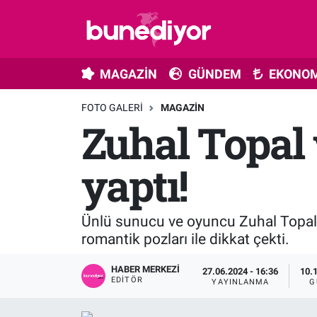
Astroloji
MAGAZİN
Hava Durumu
MAGAZİN
GÜNDEM
EKONOM
Diziler
GÜNDEM
Trafik Durumu
FOTO GALERI
MAGAZIN
Zuhal Topal 
Dünya
EKONOMİ
Süper Lig Puan Durumu ve Fikstür
Gündem
MÜZİK
Tüm Manşetler
yaptı!
Moda
MODA
Son Dakika Haberleri
Ünlü sunucu ve oyuncu Zuhal Topal 1
Kültür Sanat
SAĞLIK
Haber Arşivi
romantik pozları ile dikkat çekti.
Magazin
TEKNOLOJİ
HABER MERKEZI
27.06.2024 - 16:36
10.
EDITÖR
YAYINLANMA
G
Müzik
TV MEDYA