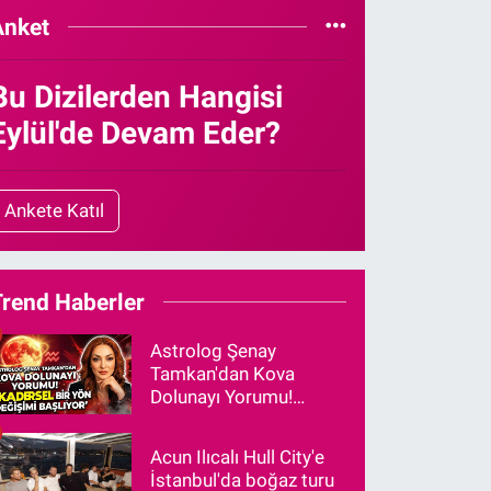
Anket
Bu Dizilerden Hangisi
Eylül'de Devam Eder?
Ankete Katıl
Trend Haberler
Astrolog Şenay
Tamkan'dan Kova
Dolunayı Yorumu!
"Kadersel Bir Yön
Değişimi Başlıyor"
Acun Ilıcalı Hull City'e
İstanbul'da boğaz turu