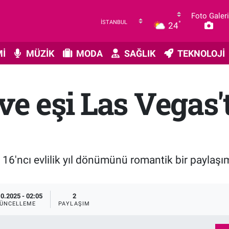
Foto Galeri
°
24
İ
MÜZİK
MODA
SAĞLIK
TEKNOLOJİ
ve eşi Las Vegas
6'ncı evlilik yıl dönümünü romantik bir paylaşıml
10.2025 - 02:05
2
ÜNCELLEME
PAYLAŞIM