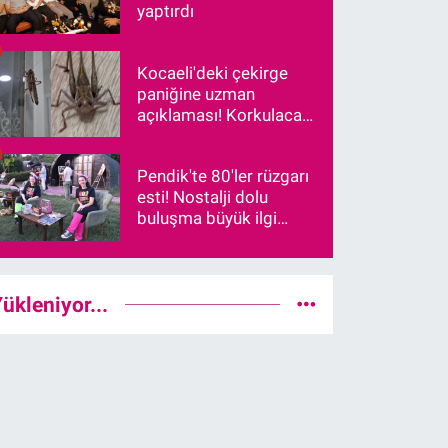
yaptırdı
Kocaeli'deki çekirge
paniğine uzman
açıklaması! Korkulacak
bir durum var mı?
Pendik'te 80'ler rüzgarı
esti! Nostalji dolu
buluşma büyük ilgi
gördü
ükleniyor...