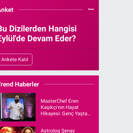
Anket
Bu Dizilerden Hangisi
Eylül'de Devam Eder?
Ankete Katıl
Trend Haberler
MasterChef Eren
Kaşıkçı'nın Hayat
Hikayesi: Genç Yaşta
Vefat Eden Şef Aslen
Nereli?
Astrolog Şenay