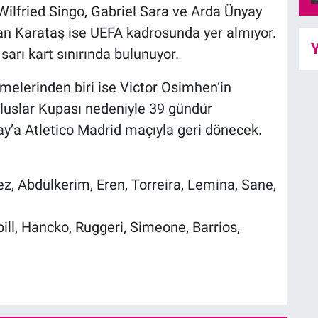
Wilfried Singo, Gabriel Sara ve Arda Ünyay
 Karataş ise UEFA kadrosunda yer almıyor.
Y
arı kart sınırında bulunuyor.
melerinden biri ise Victor Osimhen’in
 Uluslar Kupası nedeniyle 39 gündür
y’a Atletico Madrid maçıyla geri dönecek.
z, Abdülkerim, Eren, Torreira, Lemina, Sane,
ill, Hancko, Ruggeri, Simeone, Barrios,