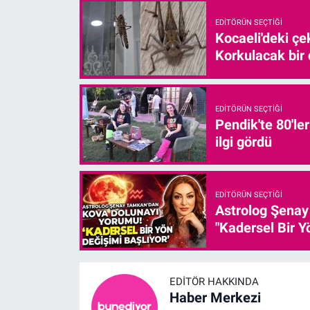
EDITÖRÜN SEÇTIĞI
Kocaeli'deki çe
Korkulacak bir
EDITÖRÜN SEÇTIĞI
Pendik'te 80'le
ilgi gördü
EDITÖRÜN SEÇTIĞI
Astrolog Şenay
"Kadersel Bir Y
EDITÖR HAKKINDA
Haber Merkezi