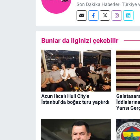
Son Dakika Haberler: Türkiye 
Bunlar da ilginizi çekebilir
Acun Ilıcalı Hull City'e
Galatasar
İstanbul'da boğaz turu yaptırdı
İddiaların
Yarısı Ger