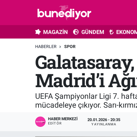
Astroloji
MAGAZİN
Hava Durumu
MAGAZİN
GÜNDEM
EKONOM
Diziler
GÜNDEM
Trafik Durumu
HABERLER
SPOR
Galatasaray, 
Dünya
EKONOMİ
Süper Lig Puan Durumu ve Fikstür
Gündem
MÜZİK
Tüm Manşetler
Madrid’i Ağ
Moda
MODA
Son Dakika Haberleri
UEFA Şampiyonlar Ligi 7. hafta
Kültür Sanat
SAĞLIK
Haber Arşivi
mücadeleye çıkıyor. Sarı-kırm
Magazin
TEKNOLOJİ
HABER MERKEZI
20.01.2026 - 20:35
EDITÖR
YAYINLANMA
Müzik
TV MEDYA