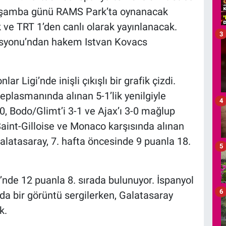
arşamba günü RAMS Park’ta oynanacak
 ve TRT 1’den canlı olarak yayınlanacak.
3
syonu’ndan hakem Istvan Kovacs
ar Ligi’nde inişli çıkışlı bir grafik çizdi.
plasmanında alınan 5-1’lik yenilgiyle
4
0, Bodo/Glimt’i 3-1 ve Ajax’ı 3-0 mağlup
aint-Gilloise ve Monaco karşısında alınan
Galatasaray, 7. hafta öncesinde 9 puanla 18.
5
’nde 12 puanla 8. sırada bulunuyor. İspanyol
6
da bir görüntü sergilerken, Galatasaray
k.