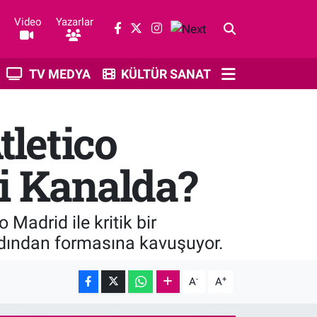
Video
Yazarlar
TV MEDYA
KÜLTÜR SANAT
tletico
i Kanalda?
Madrid ile kritik bir
ardından formasına kavuşuyor.
-
+
A
A