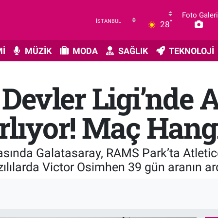
Foto Galeri
°
28
İ
MÜZİK
MODA
SAĞLIK
TEKNOLOJİ
Devler Ligi’nde A
ırlıyor! Maç Hang
sında Galatasaray, RAMS Park’ta Atletico 
ızılılarda Victor Osimhen 39 gün aranın 