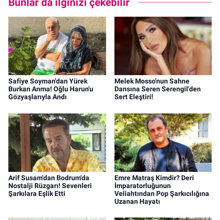
Bunlar da ilginizi çekebilir
Safiye Soyman'dan Yürek
Melek Mosso'nun Sahne
Burkan Anma! Oğlu Harun'u
Dansına Seren Serengil'den
Gözyaşlarıyla Andı
Sert Eleştiri!
Arif Susam'dan Bodrum'da
Emre Matraş Kimdir? Deri
Nostalji Rüzgarı! Sevenleri
İmparatorluğunun
Şarkılara Eşlik Etti
Veliahtından Pop Şarkıcılığına
Uzanan Hayatı