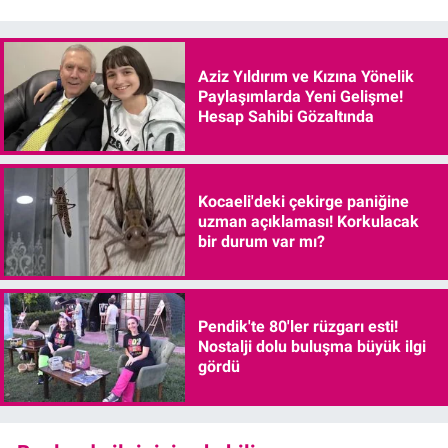
Aziz Yıldırım ve Kızına Yönelik
Paylaşımlarda Yeni Gelişme!
Hesap Sahibi Gözaltında
Kocaeli'deki çekirge paniğine
uzman açıklaması! Korkulacak
bir durum var mı?
Pendik'te 80'ler rüzgarı esti!
Nostalji dolu buluşma büyük ilgi
gördü