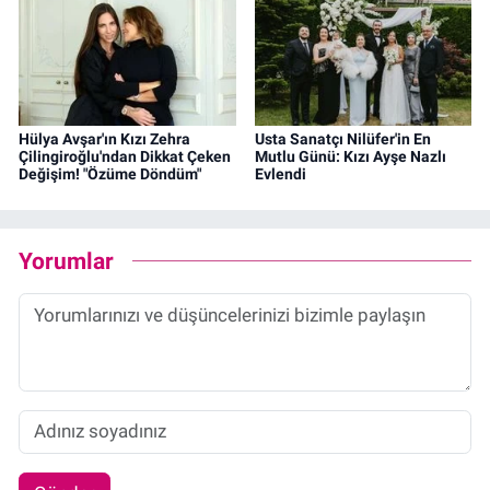
Hülya Avşar'ın Kızı Zehra
Usta Sanatçı Nilüfer'in En
Çilingiroğlu'ndan Dikkat Çeken
Mutlu Günü: Kızı Ayşe Nazlı
Değişim! "Özüme Döndüm"
Evlendi
Yorumlar