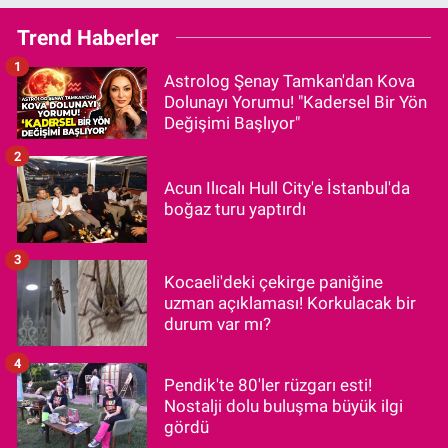
Trend Haberler
1
Astrolog Şenay Tamkan'dan Kova
Dolunayı Yorumu! "Kadersel Bir Yön
Değişimi Başlıyor"
2
Acun Ilıcalı Hull City'e İstanbul'da
boğaz turu yaptırdı
3
Kocaeli'deki çekirge paniğine
uzman açıklaması! Korkulacak bir
durum var mı?
4
Pendik'te 80'ler rüzgarı esti!
Nostalji dolu buluşma büyük ilgi
gördü