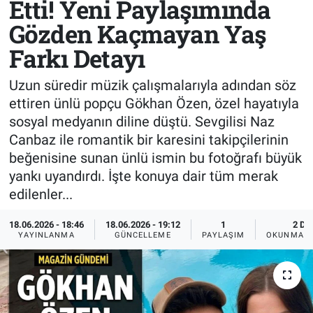
Etti! Yeni Paylaşımında
Gözden Kaçmayan Yaş
Sağlık
KÜLTÜR SANAT
Farkı Detayı
Spor
Uzun süredir müzik çalışmalarıyla adından söz
Teknoloji
ettiren ünlü popçu Gökhan Özen, özel hayatıyla
sosyal medyanın diline düştü. Sevgilisi Naz
Tv Medya
Canbaz ile romantik bir karesini takipçilerinin
beğenisine sunan ünlü ismin bu fotoğrafı büyük
yankı uyandırdı. İşte konuya dair tüm merak
edilenler...
18.06.2026 - 18:46
18.06.2026 - 19:12
1
2 DK
YAYINLANMA
GÜNCELLEME
PAYLAŞIM
OKUNMA S