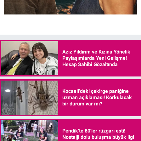
Aziz Yıldırım ve Kızına Yönelik
Paylaşımlarda Yeni Gelişme!
Hesap Sahibi Gözaltında
Kocaeli'deki çekirge paniğine
uzman açıklaması! Korkulacak
bir durum var mı?
Pendik'te 80'ler rüzgarı esti!
Nostalji dolu buluşma büyük ilgi