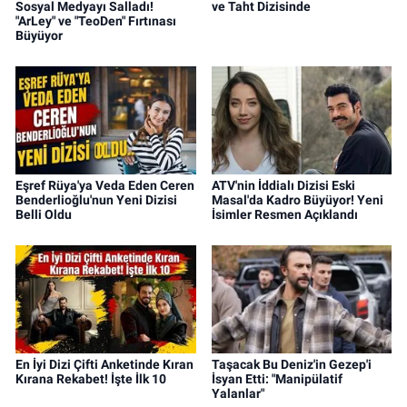
Sosyal Medyayı Salladı!
ve Taht Dizisinde
"ArLey" ve "TeoDen" Fırtınası
Büyüyor
Eşref Rüya'ya Veda Eden Ceren
ATV'nin İddialı Dizisi Eski
Benderlioğlu'nun Yeni Dizisi
Masal'da Kadro Büyüyor! Yeni
Belli Oldu
İsimler Resmen Açıklandı
En İyi Dizi Çifti Anketinde Kıran
Taşacak Bu Deniz'in Gezep'i
Kırana Rekabet! İşte İlk 10
İsyan Etti: "Manipülatif
Yalanlar"