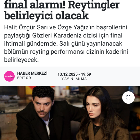
final alarmı! Reytingler
belirleyici olacak
Sağlık
KÜLTÜR SANAT
Halit Özgür Sarı ve Özge Yağız’ın başrollerini
Spor
paylaştığı Gözleri Karadeniz dizisi için final
ihtimali gündemde. Salı günü yayınlanacak
Teknoloji
bölümün reyting performansı dizinin kaderini
Tv Medya
belirleyecek.
HABER MERKEZI
13.12.2025 - 19:59
EDITÖR
YAYINLANMA