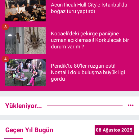
Acun Ilıcalı Hull City'e İstanbul'da
boğaz turu yaptırdı
3
Kocaeli'deki çekirge paniğine
uzman açıklaması! Korkulacak bir
durum var mı?
4
Pendik'te 80'ler rüzgarı esti!
Nostalji dolu buluşma büyük ilgi
gördü
Yükleniyor...
Geçen Yıl Bugün
08 Ağustos 2025