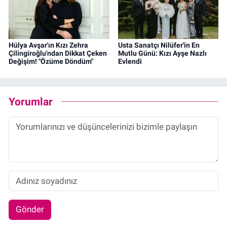
Hülya Avşar'ın Kızı Zehra
Usta Sanatçı Nilüfer'in En
Çilingiroğlu'ndan Dikkat Çeken
Mutlu Günü: Kızı Ayşe Nazlı
Değişim! "Özüme Döndüm"
Evlendi
Yorumlar
Gönder