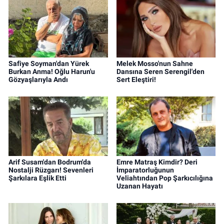
Safiye Soyman'dan Yürek
Melek Mosso'nun Sahne
Burkan Anma! Oğlu Harun'u
Dansına Seren Serengil'den
Gözyaşlarıyla Andı
Sert Eleştiri!
Arif Susam'dan Bodrum'da
Emre Matraş Kimdir? Deri
Nostalji Rüzgarı! Sevenleri
İmparatorluğunun
Şarkılara Eşlik Etti
Veliahtından Pop Şarkıcılığına
Uzanan Hayatı