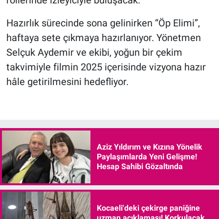
Hazırlık sürecinde sona gelinirken “Öp Elimi”,
haftaya sete çıkmaya hazırlanıyor. Yönetmen
Selçuk Aydemir ve ekibi, yoğun bir çekim
takvimiyle filmin 2025 içerisinde vizyona hazır
hâle getirilmesini hedefliyor.
Aziz Yıldırım ve Kızına Yönelik
Paylaşımlarda Yeni Gelişme!
Hesap Sahibi Gözaltında
Kocaeli'deki çekirge paniğine
uzman açıklaması! Korkulacak