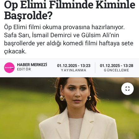
Öp Elimi Filminde Kiminle
Başrolde?
Sağlık
KÜLTÜR SANAT
Öp Elimi filmi okuma provasına hazırlanıyor.
Spor
Safa Sarı, İsmail Demirci ve Gülsim Ali’nin
başrollerde yer aldığı komedi filmi haftaya sete
Teknoloji
çıkacak.
Tv Medya
HABER MERKEZI
01.12.2025 - 13:23
01.12.2025 - 13:28
EDITÖR
YAYINLANMA
GÜNCELLEME