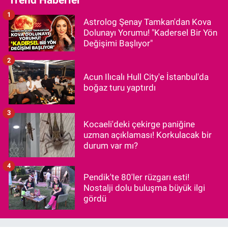
1
Astrolog Şenay Tamkan'dan Kova
Dolunayı Yorumu! "Kadersel Bir Yön
Değişimi Başlıyor"
2
Acun Ilıcalı Hull City'e İstanbul'da
boğaz turu yaptırdı
3
Kocaeli'deki çekirge paniğine
uzman açıklaması! Korkulacak bir
durum var mı?
4
Pendik'te 80'ler rüzgarı esti!
Nostalji dolu buluşma büyük ilgi
gördü