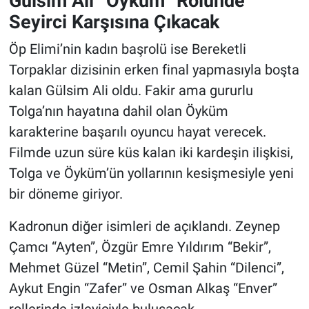
Gülsim Ali “Öyküm” Rolünde
Seyirci Karşısına Çıkacak
Öp Elimi’nin kadın başrolü ise Bereketli
Torpaklar dizisinin erken final yapmasıyla boşta
kalan Gülsim Ali oldu. Fakir ama gururlu
Tolga’nın hayatına dahil olan Öyküm
karakterine başarılı oyuncu hayat verecek.
Filmde uzun süre küs kalan iki kardeşin ilişkisi,
Tolga ve Öyküm’ün yollarının kesişmesiyle yeni
bir döneme giriyor.
Kadronun diğer isimleri de açıklandı. Zeynep
Çamcı “Ayten”, Özgür Emre Yıldırım “Bekir”,
Mehmet Güzel “Metin”, Cemil Şahin “Dilenci”,
Aykut Engin “Zafer” ve Osman Alkaş “Enver”
rollerinde izleyiciyle buluşacak.