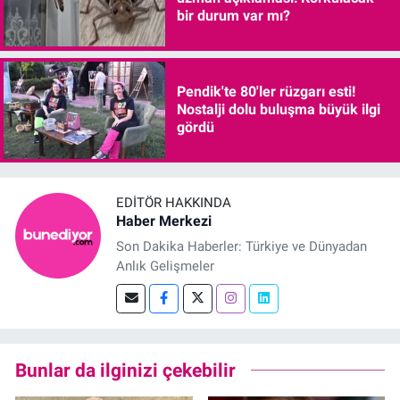
bir durum var mı?
Pendik'te 80'ler rüzgarı esti!
Nostalji dolu buluşma büyük ilgi
gördü
EDITÖR HAKKINDA
Haber Merkezi
Son Dakika Haberler: Türkiye ve Dünyadan
Anlık Gelişmeler
Bunlar da ilginizi çekebilir