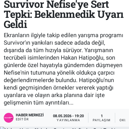
Survivor Nefise'ye Sert
Tepki: Beklenmedik Uyarı
Sağlık
KÜLTÜR SANAT
Geldi
Spor
Ekranların ilgiyle takip edilen yarışma programı
Teknoloji
Survivor'ın yankıları sadece adada değil,
dışarıda da tüm hızıyla sürüyor. Yarışmanın
Tv Medya
tecrübeli isimlerinden Hakan Hatipoğlu, son
günlerde özel hayatıyla gündemden düşmeyen
Nefise'nin tutumuna yönelik oldukça çarpıcı
değerlendirmelerde bulundu. Hatipoğlu'nun
kendi geçmişinden örnekler vererek yaptığı
uyarılara ve olayın arka planına dair işte
gelişmenin tüm ayrıntıları...
HABER MERKEZI
08.05.2026 - 19:20
1
EDITÖR
YAYINLANMA
PAYLAŞIM
OKUN