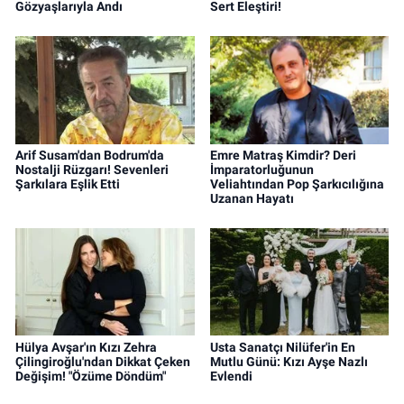
Gözyaşlarıyla Andı
Sert Eleştiri!
Arif Susam'dan Bodrum'da
Emre Matraş Kimdir? Deri
Nostalji Rüzgarı! Sevenleri
İmparatorluğunun
Şarkılara Eşlik Etti
Veliahtından Pop Şarkıcılığına
Uzanan Hayatı
Hülya Avşar'ın Kızı Zehra
Usta Sanatçı Nilüfer'in En
Çilingiroğlu'ndan Dikkat Çeken
Mutlu Günü: Kızı Ayşe Nazlı
Değişim! "Özüme Döndüm"
Evlendi