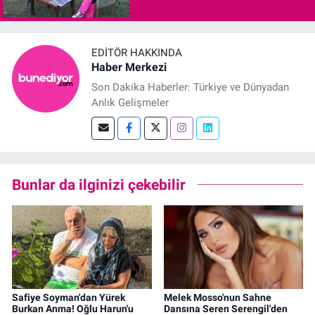
EDITÖR HAKKINDA
Haber Merkezi
Son Dakika Haberler: Türkiye ve Dünyadan
Anlık Gelişmeler
Bunlar da ilginizi çekebilir
Safiye Soyman'dan Yürek
Melek Mosso'nun Sahne
Burkan Anma! Oğlu Harun'u
Dansına Seren Serengil'den