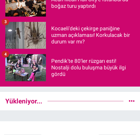
boğaz turu yaptırdı
3
Kocaeli'deki çekirge paniğine
uzman açıklaması! Korkulacak bir
durum var mı?
4
Pendik'te 80'ler rüzgarı esti!
Nostalji dolu buluşma büyük ilgi
gördü
Yükleniyor...