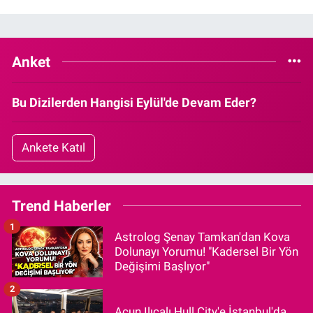
Anket
Bu Dizilerden Hangisi Eylül'de Devam Eder?
Ankete Katıl
Trend Haberler
1
Astrolog Şenay Tamkan'dan Kova
Dolunayı Yorumu! "Kadersel Bir Yön
Değişimi Başlıyor"
2
Acun Ilıcalı Hull City'e İstanbul'da