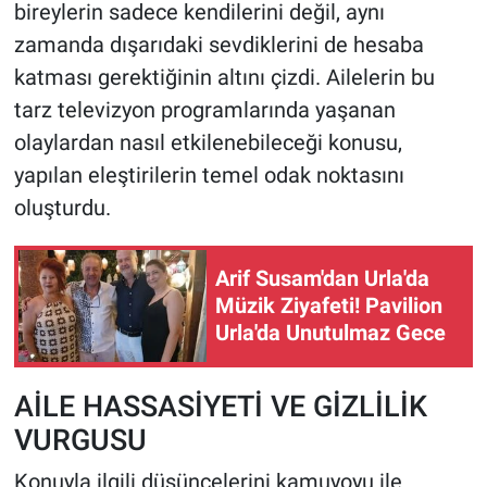
bireylerin sadece kendilerini değil, aynı
zamanda dışarıdaki sevdiklerini de hesaba
katması gerektiğinin altını çizdi. Ailelerin bu
tarz televizyon programlarında yaşanan
olaylardan nasıl etkilenebileceği konusu,
yapılan eleştirilerin temel odak noktasını
oluşturdu.
Arif Susam'dan Urla'da
Müzik Ziyafeti! Pavilion
Urla'da Unutulmaz Gece
AİLE HASSASİYETİ VE GİZLİLİK
VURGUSU
Konuyla ilgili düşüncelerini kamuyoyu ile