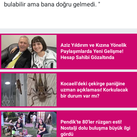
bulabilir ama bana doğru gelmedi. "
Aziz Yıldırım ve Kızına Yönelik
Paylaşımlarda Yeni Gelişme!
Hesap Sahibi Gözaltında
Kocaeli'deki çekirge paniğine
uzman açıklaması! Korkulacak
bir durum var mı?
Pendik'te 80'ler rüzgarı esti!
Nostalji dolu buluşma büyük ilgi
gördü