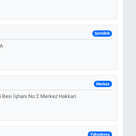
Şemdinli
 A
Merkez
i Besi İşhanı No:2 Merkez Hakkari
Yüksekova