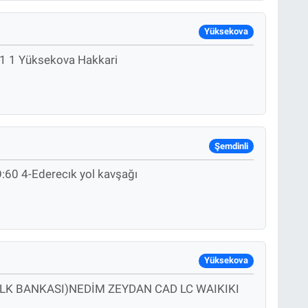
Yüksekova
o:1 1 Yüksekova Hakkari
Şemdinli
0 4-Ederecık yol kavşağı
Yüksekova
ALK BANKASI)NEDİM ZEYDAN CAD LC WAIKIKI