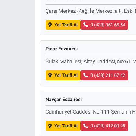
Çarşı Merkezi-Keği İş Merkezi altı, Es
Yol Tarifi Al
0 (438) 351 65 54
Pınar Eczanesi
Bulak Mahallesi, Altay Caddesi, No:61 
Yol Tarifi Al
0 (438) 211 67 42
Navşar Eczanesi
Cumhuriyet Caddesi No:111 Şemdinli H
Yol Tarifi Al
0 (438) 412 00 98