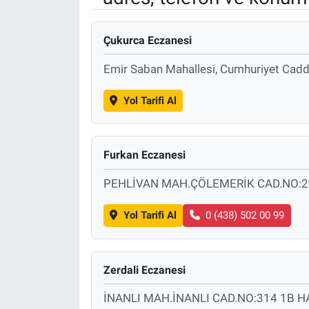
Sağlık
KÜLTÜR SANAT
Çukurca Eczanesi
Spor
Emir Saban Mahallesi, Cumhuriyet Cadd
Teknoloji
Yol Tarifi Al
Tv Medya
Furkan Eczanesi
PEHLİVAN MAH.ÇÖLEMERİK CAD.NO:2
Yol Tarifi Al
0 (438) 502 00 99
Zerdali Eczanesi
İNANLI MAH.İNANLI CAD.NO:314 1B H