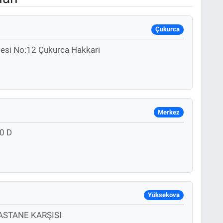
Çukurca
esi No:12 Çukurca Hakkari
Merkez
0 D
Yüksekova
ASTANE KARŞISI