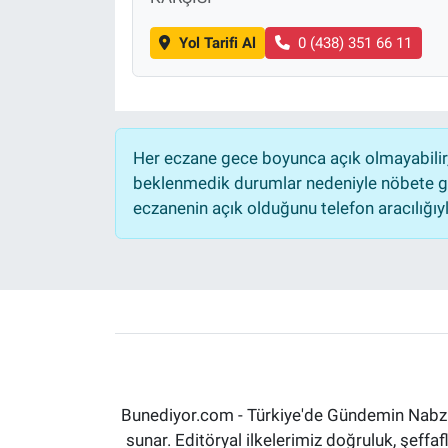
Yol Tarifi Al
0 (438) 351 66 11
Her eczane gece boyunca açık olmayabilir, 
beklenmedik durumlar nedeniyle nöbete ge
eczanenin açık olduğunu telefon aracılığıyla 
Bunediyor.com - Türkiye'de Gündemin Nabzın
sunar. Editöryal ilkelerimiz doğruluk, şeff