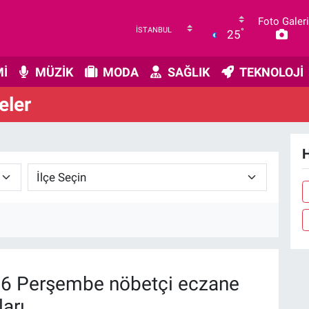
Foto Galeri
°
25
İ
MÜZİK
MODA
SAĞLIK
TEKNOLOJİ
eler
H
6 Perşembe nöbetçi eczane
arı