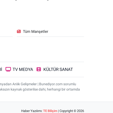
Tüm Manşetler
İ
TV MEDYA
KÜLTÜR SANAT
ünyadan Anlık Gelişmeler | Bunediyor.com sorumlu
nmaksızın kaynak gösterilse dahi, herhangi bir ortamda
Haber Yazılımı:
TE Bilişim
| Copyright © 2026