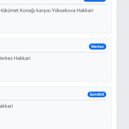
ki Hükümet Konağı karşısı Yüksekova Hakkari
Merkez
Merkez Hakkari
Şemdinli
akkari