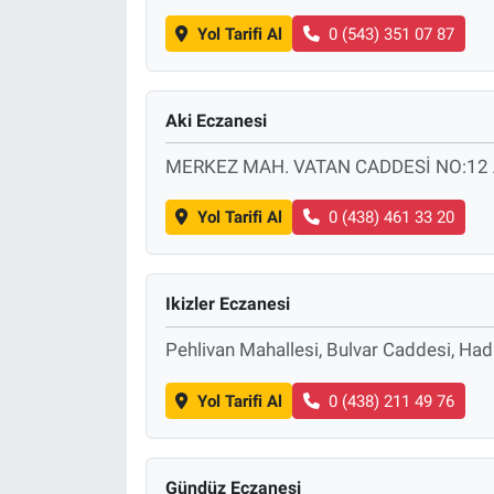
Yol Tarifi Al
0 (543) 351 07 87
Aki Eczanesi
MERKEZ MAH. VATAN CADDESİ NO:12
Yol Tarifi Al
0 (438) 461 33 20
Ikizler Eczanesi
Pehlivan Mahallesi, Bulvar Caddesi, Had
Yol Tarifi Al
0 (438) 211 49 76
Gündüz Eczanesi