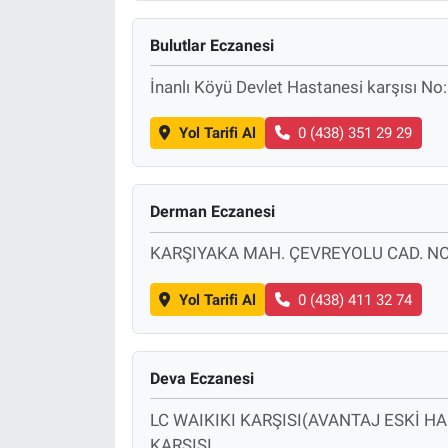
Bulutlar Eczanesi
İnanlı Köyü Devlet Hastanesi karşısı N
Yol Tarifi Al
0 (438) 351 29 29
Derman Eczanesi
KARŞIYAKA MAH. ÇEVREYOLU CAD. NO:6
Yol Tarifi Al
0 (438) 411 32 74
Deva Eczanesi
LC WAIKIKI KARŞISI(AVANTAJ ESKİ H
KARŞISI