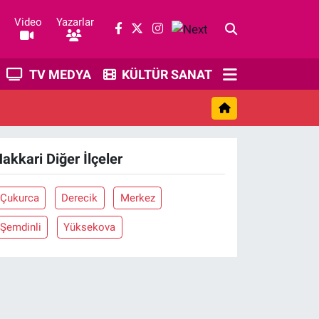
Video
Yazarlar
TV MEDYA
KÜLTÜR SANAT
akkari Diğer İlçeler
Çukurca
Derecik
Merkez
Şemdinli
Yüksekova