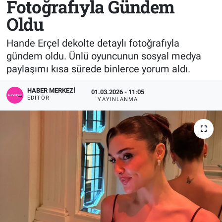
Fotoğrafıyla Gündem
Oldu
Sağlık
KÜLTÜR SANAT
Hande Erçel dekolte detaylı fotoğrafıyla
Spor
gündem oldu. Ünlü oyuncunun sosyal medya
paylaşımı kısa sürede binlerce yorum aldı.
Teknoloji
HABER MERKEZI
01.03.2026 - 11:05
Tv Medya
EDITÖR
YAYINLANMA