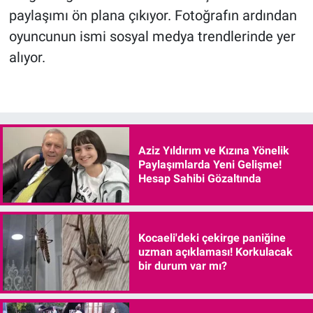
paylaşımı ön plana çıkıyor. Fotoğrafın ardından
oyuncunun ismi sosyal medya trendlerinde yer
alıyor.
Aziz Yıldırım ve Kızına Yönelik
Paylaşımlarda Yeni Gelişme!
Hesap Sahibi Gözaltında
Kocaeli'deki çekirge paniğine
uzman açıklaması! Korkulacak
bir durum var mı?