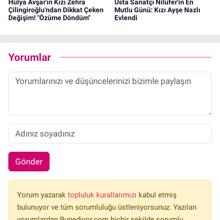
Hülya Avşar'ın Kızı Zehra
Usta Sanatçı Nilüfer'in En
Çilingiroğlu'ndan Dikkat Çeken
Mutlu Günü: Kızı Ayşe Nazlı
Değişim! "Özüme Döndüm"
Evlendi
Yorumlar
Gönder
Yorum yazarak
topluluk kurallarımızı
kabul etmiş
bulunuyor ve tüm sorumluluğu üstleniyorsunuz. Yazılan
yorumlardan Bunediyor.com hiçbir şekilde sorumlu