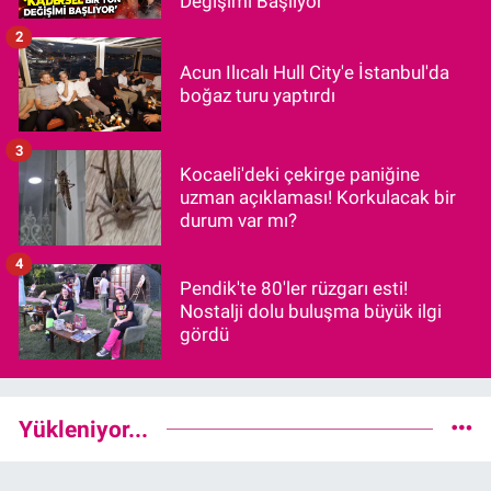
Değişimi Başlıyor"
2
Acun Ilıcalı Hull City'e İstanbul'da
boğaz turu yaptırdı
3
Kocaeli'deki çekirge paniğine
uzman açıklaması! Korkulacak bir
durum var mı?
4
Pendik'te 80'ler rüzgarı esti!
Nostalji dolu buluşma büyük ilgi
gördü
Yükleniyor...