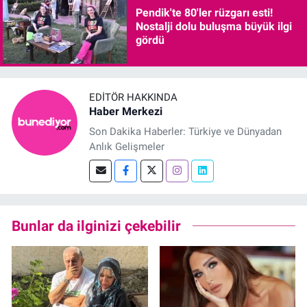
Pendik'te 80'ler rüzgarı esti!
Nostalji dolu buluşma büyük ilgi
gördü
EDITÖR HAKKINDA
Haber Merkezi
Son Dakika Haberler: Türkiye ve Dünyadan
Anlık Gelişmeler
Bunlar da ilginizi çekebilir