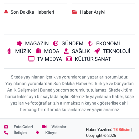
Son Dakika Haberleri
Haber Arşivi
MAGAZİN
GÜNDEM
EKONOMİ
MÜZİK
MODA
SAĞLIK
TEKNOLOJİ
TV MEDYA
KÜLTÜR SANAT
Sitede yayınlanan içerik ve yorumlardan yazarları sorumludur.
Yayınlanan yorumlardan Son Dakika Haberler: Türkiye ve Dünyadan
Anlık Gelişmeler | Bunediyor.com sorumlu tutulamaz. Sitedeki tüm
harici linkler ayrı bir sayfada açılır. Sitemizde yayınlanan haber, köşe
yazıları ve fotoğraflar izin alınmaksızın kaynak gösterilse dahi,
herhangi bir ortamda kullanılamaz ve yayınlanamaz
Foto Galeri
Videolar
Haber Yazılımı:
TE Bilişim
|
İletişim
Künye
Copyright © 2026