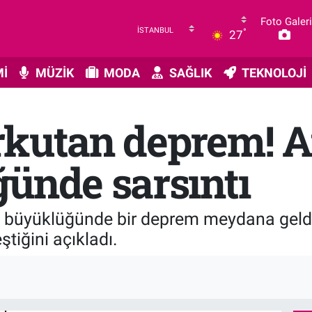
Foto Galeri
°
27
İ
MÜZİK
MODA
SAĞLIK
TEKNOLOJİ
rkutan deprem! 
ünde sarsıntı
2 büyüklüğünde bir deprem meydana geldi
ştiğini açıkladı.