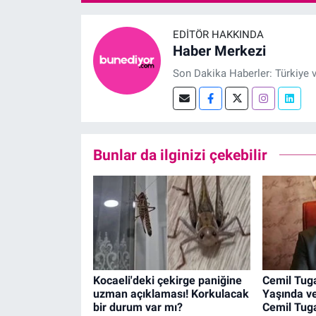
EDITÖR HAKKINDA
Haber Merkezi
Son Dakika Haberler: Türkiye 
Bunlar da ilginizi çekebilir
Kocaeli'deki çekirge paniğine
Cemil Tuga
uzman açıklaması! Korkulacak
Yaşında ve
bir durum var mı?
Cemil Tuga