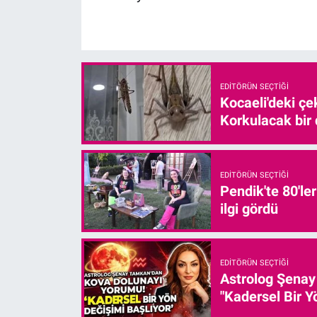
EDITÖRÜN SEÇTIĞI
Kocaeli'deki çe
Korkulacak bir
EDITÖRÜN SEÇTIĞI
Pendik'te 80'le
ilgi gördü
EDITÖRÜN SEÇTIĞI
Astrolog Şenay
"Kadersel Bir Y