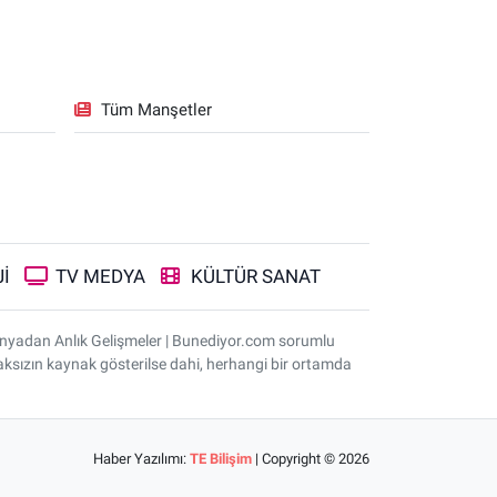
Tüm Manşetler
İ
TV MEDYA
KÜLTÜR SANAT
ünyadan Anlık Gelişmeler | Bunediyor.com sorumlu
nmaksızın kaynak gösterilse dahi, herhangi bir ortamda
Haber Yazılımı:
TE Bilişim
| Copyright © 2026