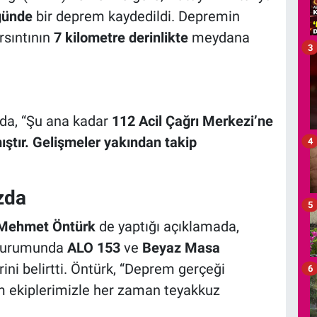
ğünde
bir deprem kaydedildi. Depremin
rsıntının
7 kilometre derinlikte
meydana
3
ada, “Şu ana kadar
112 Acil Çağrı Merkezi’ne
ştır. Gelişmeler yakından takip
4
zda
5
Mehmet Öntürk
de yaptığı açıklamada,
k durumunda
ALO 153
ve
Beyaz Masa
ini belirtti. Öntürk, “Deprem gerçeği
6
 ekiplerimizle her zaman teyakkuz