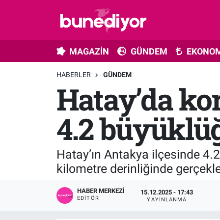
Astroloji
MAGAZİN
Hava Durumu
MAGAZİN
GÜNDEM
EKONOM
Diziler
GÜNDEM
Trafik Durumu
HABERLER
GÜNDEM
Hatay’da ko
Dünya
EKONOMİ
Süper Lig Puan Durumu ve Fikstür
Gündem
MÜZİK
Tüm Manşetler
4.2 büyüklüğ
Moda
MODA
Son Dakika Haberleri
Hatay’ın Antakya ilçesinde 4.
Kültür Sanat
SAĞLIK
Haber Arşivi
kilometre derinliğinde gerçekle
Magazin
TEKNOLOJİ
HABER MERKEZI
15.12.2025 - 17:43
EDITÖR
YAYINLANMA
Müzik
TV MEDYA