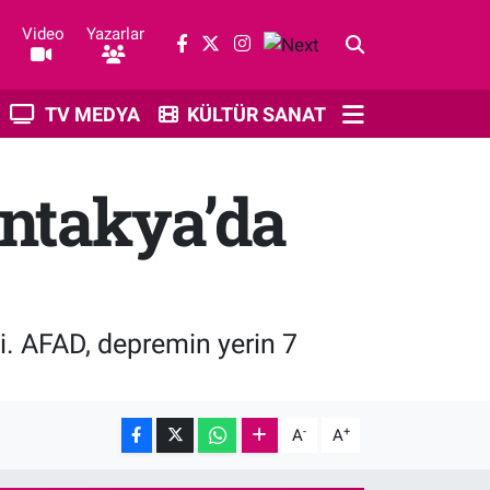
Video
Yazarlar
TV MEDYA
KÜLTÜR SANAT
Antakya’da
. AFAD, depremin yerin 7
-
+
A
A