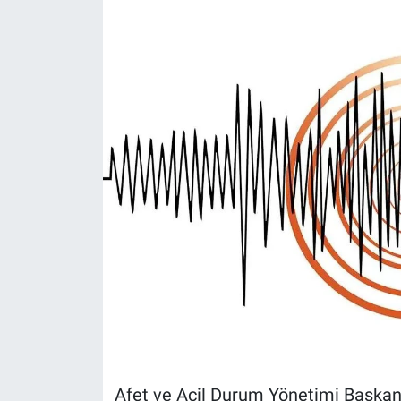
Sağlık
KÜLTÜR SANAT
Spor
Teknoloji
Tv Medya
Afet ve Acil Durum Yönetimi Başkanl