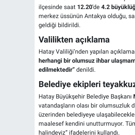
ilçesinde saat
12.20
’de
4.2 büyüklü
merkez üssünün Antakya olduğu, sa
geldiği bildirildi.
Valilikten açıklama
Hatay Valiliği’nden yapılan açıklam
herhangi bir olumsuz ihbar ulaşmamı
edilmektedir”
denildi.
Belediye ekipleri teyakku
Hatay Büyükşehir Belediye Başkanı
vatandaşların olası bir olumsuzlu
üzerinden belediyeye ulaşabilecekler
maalesef kendini unutturmuyor. Tüm
halindeyiz” ifadelerini kullandı.