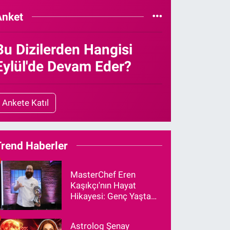
Anket
Bu Dizilerden Hangisi
Eylül'de Devam Eder?
Ankete Katıl
Trend Haberler
MasterChef Eren
Kaşıkçı'nın Hayat
Hikayesi: Genç Yaşta
Vefat Eden Şef Aslen
Nereli?
Astrolog Şenay