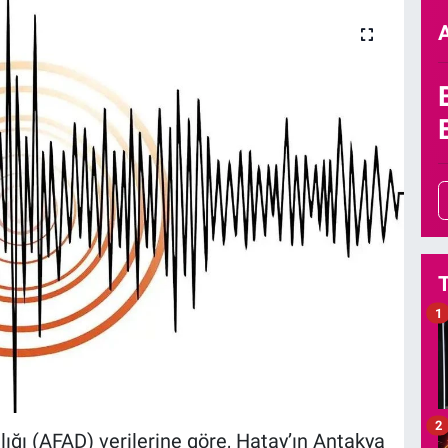
1
2
ığı (AFAD) verilerine göre, Hatay’ın Antakya