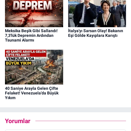
Meksika Beşik Gibi Sallandı!
İtalya'yı Sarsan Olay! Bakanın
7,3'lük Depremin Ardından
Eşi Gölde Kayıplara Karıştı
Tsunami Alarmı
40 Saniye Arayla Gelen Çifte
Felaket! Venezuela'da Büyük
Yıkım
Yorumlar