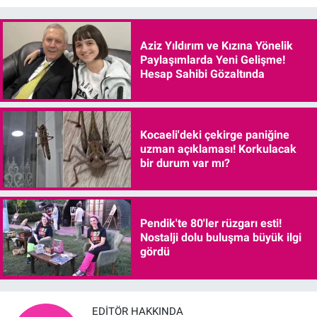
Aziz Yıldırım ve Kızına Yönelik
Paylaşımlarda Yeni Gelişme!
Hesap Sahibi Gözaltında
Kocaeli'deki çekirge paniğine
uzman açıklaması! Korkulacak
bir durum var mı?
Pendik'te 80'ler rüzgarı esti!
Nostalji dolu buluşma büyük ilgi
gördü
EDITÖR HAKKINDA