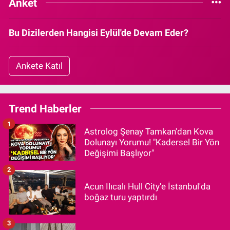
Anket
Bu Dizilerden Hangisi Eylül'de Devam Eder?
Ankete Katıl
Trend Haberler
1
Astrolog Şenay Tamkan'dan Kova
Dolunayı Yorumu! "Kadersel Bir Yön
Değişimi Başlıyor"
2
Acun Ilıcalı Hull City'e İstanbul'da
boğaz turu yaptırdı
3