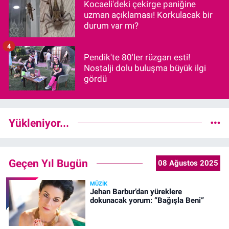
Kocaeli'deki çekirge paniğine
uzman açıklaması! Korkulacak bir
durum var mı?
4
Pendik'te 80'ler rüzgarı esti!
Nostalji dolu buluşma büyük ilgi
gördü
Yükleniyor...
Geçen Yıl Bugün
08 Ağustos 2025
MÜZIK
Jehan Barbur’dan yüreklere
dokunacak yorum: “Bağışla Beni”