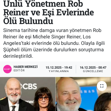
Ünlü Yönetmen Rob
Reiner ve Eşi Evlerinde
Sağlık
KÜLTÜR SANAT
Ölü Bulundu
Spor
Sinema tarihine damga vuran yönetmen Rob
Teknoloji
Reiner ile eşi Michele Singer Reiner, Los
Angeles’taki evlerinde ölü bulundu. Olayla ilgili
Tv Medya
Şüpheli ölüm üzerinde durulurken soruşturma
derinleştirildi.
HABER MERKEZI
15.12.2025 - 19:42
16.12.2025 - 00:47
EDITÖR
YAYINLANMA
GÜNCELLEME