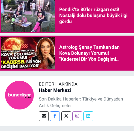
Pendik'te 80'ler rüzgarı esti!
Nostalji dolu buluşma büyük ilgi
gördü
Astrolog Şenay Tamkan'dan
Kova Dolunayı Yorumu!
"Kadersel Bir Yön Değişimi
Başlıyor"
EDITÖR HAKKINDA
Haber Merkezi
Son Dakika Haberler: Türkiye ve Dünyadan
Anlık Gelişmeler