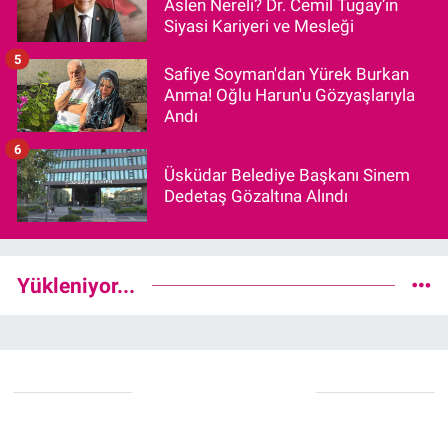
Aslen Nereli? Dr. Cemil Tugay’ın
Siyasi Kariyeri ve Mesleği
5
Safiye Soyman'dan Yürek Burkan
Anma! Oğlu Harun'u Gözyaşlarıyla
Andı
6
Üsküdar Belediye Başkanı Sinem
Dedetaş Gözaltına Alındı
Yükleniyor...