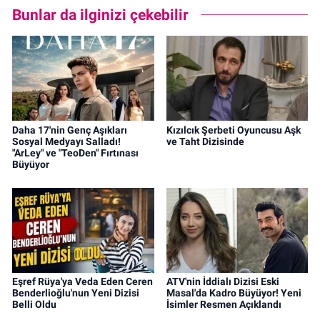
Bunlar da ilginizi çekebilir
Daha 17'nin Genç Aşıkları
Kızılcık Şerbeti Oyuncusu Aşk
Sosyal Medyayı Salladı!
ve Taht Dizisinde
"ArLey" ve "TeoDen" Fırtınası
Büyüyor
Eşref Rüya'ya Veda Eden Ceren
ATV'nin İddialı Dizisi Eski
Benderlioğlu'nun Yeni Dizisi
Masal'da Kadro Büyüyor! Yeni
Belli Oldu
İsimler Resmen Açıklandı