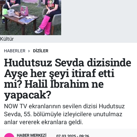
Sağlık
KÜLTÜR SANAT
Spor
Kültür
Teknoloji
HABERLER
DIZILER
Tv Medya
Hudutsuz Sevda dizisinde
Ayşe her şeyi itiraf etti
mi? Halil İbrahim ne
yapacak?
NOW TV ekranlarının sevilen dizisi Hudutsuz
Sevda, 55. bölümüyle izleyicilere unutulmaz
anlar vererek ekranlara geldi.
HABER MERKEZI
07.03.2025 - 09:26