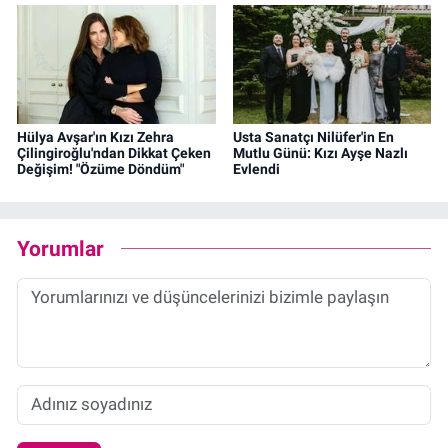
Hülya Avşar'ın Kızı Zehra
Usta Sanatçı Nilüfer'in En
Çilingiroğlu'ndan Dikkat Çeken
Mutlu Günü: Kızı Ayşe Nazlı
Değişim! "Özüme Döndüm"
Evlendi
Yorumlar