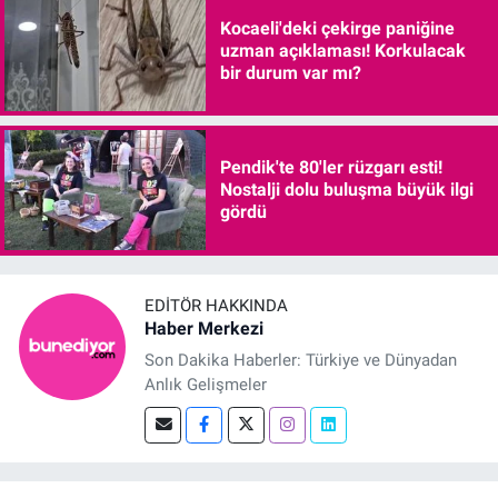
Kocaeli'deki çekirge paniğine
uzman açıklaması! Korkulacak
bir durum var mı?
Pendik'te 80'ler rüzgarı esti!
Nostalji dolu buluşma büyük ilgi
gördü
EDITÖR HAKKINDA
Haber Merkezi
Son Dakika Haberler: Türkiye ve Dünyadan
Anlık Gelişmeler