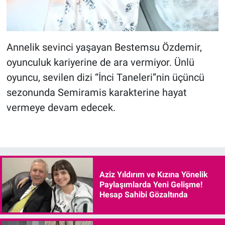
Annelik sevinci yaşayan Bestemsu Özdemir,
oyunculuk kariyerine de ara vermiyor. Ünlü
oyuncu, sevilen dizi “İnci Taneleri”nin üçüncü
sezonunda Semiramis karakterine hayat
vermeye devam edecek.
Aziz Yıldırım ve Kızına Yönelik
Paylaşımlarda Yeni Gelişme!
Hesap Sahibi Gözaltında