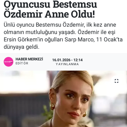
Oyuncusu Bestemsu
Özdemir Anne Oldu!
Sağlık
KÜLTÜR SANAT
Ünlü oyuncu Bestemsu Özdemir, ilk kez anne
Spor
olmanın mutluluğunu yaşadı. Özdemir ile eşi
Ersin Görkem’in oğulları Sarp Marco, 11 Ocak’ta
Teknoloji
dünyaya geldi.
Tv Medya
HABER MERKEZI
16.01.2026 - 12:14
EDITÖR
YAYINLANMA