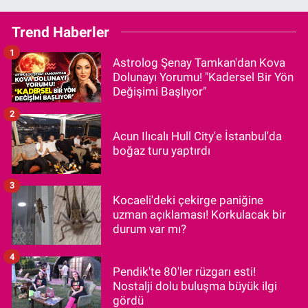
Trend Haberler
1
Astrolog Şenay Tamkan'dan Kova
Dolunayı Yorumu! "Kadersel Bir Yön
Değişimi Başlıyor"
2
Acun Ilıcalı Hull City'e İstanbul'da
boğaz turu yaptırdı
3
Kocaeli'deki çekirge paniğine
uzman açıklaması! Korkulacak bir
durum var mı?
4
Pendik'te 80'ler rüzgarı esti!
Nostalji dolu buluşma büyük ilgi
gördü