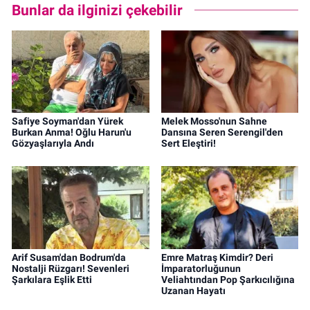
Bunlar da ilginizi çekebilir
Safiye Soyman'dan Yürek
Melek Mosso'nun Sahne
Burkan Anma! Oğlu Harun'u
Dansına Seren Serengil'den
Gözyaşlarıyla Andı
Sert Eleştiri!
Arif Susam'dan Bodrum'da
Emre Matraş Kimdir? Deri
Nostalji Rüzgarı! Sevenleri
İmparatorluğunun
Şarkılara Eşlik Etti
Veliahtından Pop Şarkıcılığına
Uzanan Hayatı