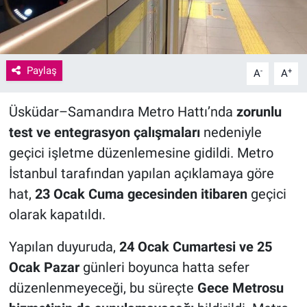
Paylaş
-
+
A
A
Üsküdar–Samandıra Metro Hattı’nda
zorunlu
test ve entegrasyon çalışmaları
nedeniyle
geçici işletme düzenlemesine gidildi. Metro
İstanbul tarafından yapılan açıklamaya göre
hat,
23 Ocak Cuma gecesinden itibaren
geçici
olarak kapatıldı.
Yapılan duyuruda,
24 Ocak Cumartesi ve 25
Ocak Pazar
günleri boyunca hatta sefer
düzenlenmeyeceği, bu süreçte
Gece Metrosu