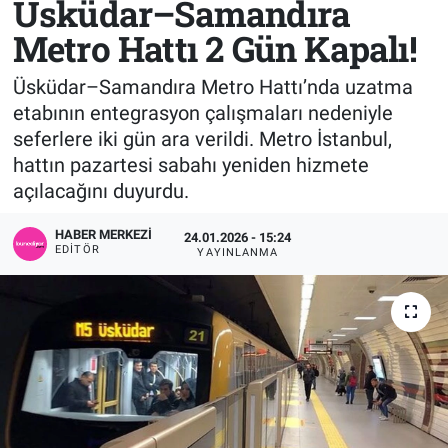
Üsküdar–Samandıra
Metro Hattı 2 Gün Kapalı!
Sağlık
KÜLTÜR SANAT
Üsküdar–Samandıra Metro Hattı’nda uzatma
Spor
etabının entegrasyon çalışmaları nedeniyle
seferlere iki gün ara verildi. Metro İstanbul,
Teknoloji
hattın pazartesi sabahı yeniden hizmete
Tv Medya
açılacağını duyurdu.
HABER MERKEZI
24.01.2026 - 15:24
EDITÖR
YAYINLANMA