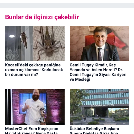
Bunlar da ilginizi çekebilir
Kocaeli'deki çekirge paniğine
Cemil Tugay Kimdir, Kaç
uzman açıklaması! Korkulacak
Yaşında ve Aslen Nereli? Dr.
bir durum var mı?
Cemil Tugay’ın Siyasi Kariyeri
ve Mesleği
MasterChef Eren Kaşıkçı'nın
Üsküdar Belediye Başkanı
Hayat Hikayesi: Genç Yaşta
Sinem Dedetaş Gözaltına