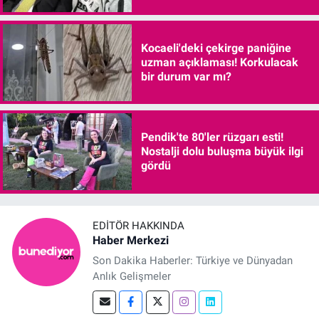
Kocaeli'deki çekirge paniğine
uzman açıklaması! Korkulacak
bir durum var mı?
Pendik'te 80'ler rüzgarı esti!
Nostalji dolu buluşma büyük ilgi
gördü
EDITÖR HAKKINDA
Haber Merkezi
Son Dakika Haberler: Türkiye ve Dünyadan
Anlık Gelişmeler