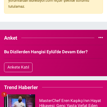
yorumlardan Bunediyor.com hiçbir şekilde sorumlu
tutulamaz.
Anket
Bu Dizilerden Hangisi Eylül'de Devam Eder?
Ankete Katıl
Trend Haberler
1
MasterChef Eren Kaşıkçı'nın Hayat
Hikayesi: Genç Yaşta Vefat Eden