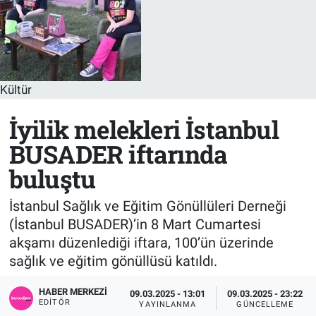
Sağlık
KÜLTÜR SANAT
Spor
Kültür
Teknoloji
İyilik melekleri İstanbul
Tv Medya
BUSADER iftarında
buluştu
İstanbul Sağlık ve Eğitim Gönüllüleri Derneği
(İstanbul BUSADER)’in 8 Mart Cumartesi
akşamı düzenlediği iftara, 100’ün üzerinde
sağlık ve eğitim gönüllüsü katıldı.
HABER MERKEZI
09.03.2025 - 13:01
09.03.2025 - 23:22
EDITÖR
YAYINLANMA
GÜNCELLEME