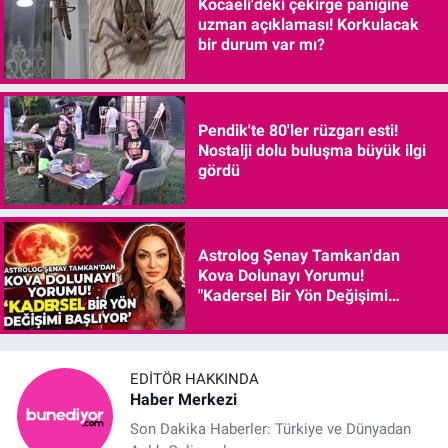
Kocaeli'deki çekirge paniğine
uzman açıklaması! Korkulacak
bir durum var mı?
Pendik'te 80'ler rüzgarı esti!
Nostalji dolu buluşma büyük ilgi
gördü
Astrolog Şenay Tamkan'dan
Kova Dolunayı Yorumu!
"Kadersel Bir Yön Değişimi
Başlıyor"
EDITÖR HAKKINDA
Haber Merkezi
Son Dakika Haberler: Türkiye ve Dünyadan