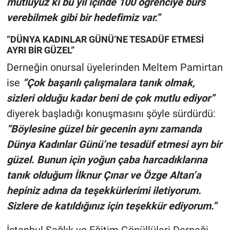
mutluyuz ki bu yıl içinde 100 öğrenciye burs
verebilmek gibi bir hedefimiz var.”
“DÜNYA KADINLAR GÜNÜ’NE TESADÜF ETMESİ
AYRI BİR GÜZEL”
Derneğin onursal üyelerinden Meltem Pamirtan
ise
“Çok başarılı çalışmalara tanık olmak,
sizleri olduğu kadar beni de çok mutlu ediyor”
diyerek başladığı konuşmasını şöyle sürdürdü:
“Böylesine güzel bir gecenin aynı zamanda
Dünya Kadınlar Günü’ne tesadüf etmesi ayrı bir
güzel. Bunun için yoğun çaba harcadıklarına
tanık olduğum İlknur Çınar ve Özge Altan’a
hepiniz adına da teşekkürlerimi iletiyorum.
Sizlere de katıldığınız için teşekkür ediyorum.”