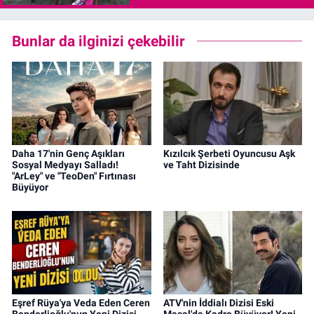
Bunlar da ilginizi çekebilir
Daha 17'nin Genç Aşıkları
Kızılcık Şerbeti Oyuncusu Aşk
Sosyal Medyayı Salladı!
ve Taht Dizisinde
"ArLey" ve "TeoDen" Fırtınası
Büyüyor
Eşref Rüya'ya Veda Eden Ceren
ATV'nin İddialı Dizisi Eski
Benderlioğlu'nun Yeni Dizisi
Masal'da Kadro Büyüyor! Yeni