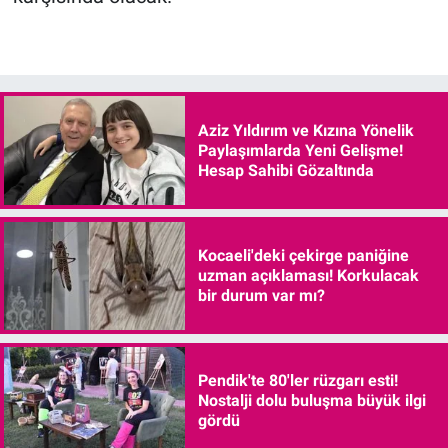
Aziz Yıldırım ve Kızına Yönelik
Paylaşımlarda Yeni Gelişme!
Hesap Sahibi Gözaltında
Kocaeli'deki çekirge paniğine
uzman açıklaması! Korkulacak
bir durum var mı?
Pendik'te 80'ler rüzgarı esti!
Nostalji dolu buluşma büyük ilgi
gördü