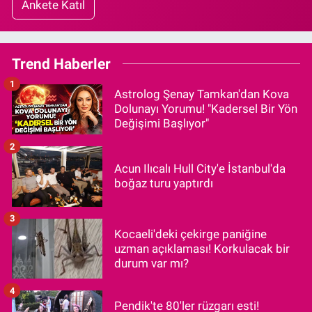
Ankete Katıl
Trend Haberler
1
Astrolog Şenay Tamkan'dan Kova
Dolunayı Yorumu! "Kadersel Bir Yön
Değişimi Başlıyor"
2
Acun Ilıcalı Hull City'e İstanbul'da
boğaz turu yaptırdı
3
Kocaeli'deki çekirge paniğine
uzman açıklaması! Korkulacak bir
durum var mı?
4
Pendik'te 80'ler rüzgarı esti!