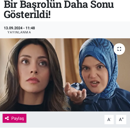
Bir Başrolün Daha Sonu
Gösterildi!
Sağlık
KÜLTÜR SANAT
Spor
13.09.2024 - 11:48
YAYINLANMA
Teknoloji
Tv Medya
Paylaş
-
+
A
A