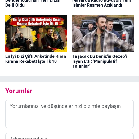
Belli Oldu
İsimler Resmen Açıklandı
En İyi Dizi Çifti Anketinde Kıran
Taşacak Bu Deniz'in Gezep'i
Kırana Rekabet! İşte İlk 10
İsyan Etti: "Manipülatif
Yalanlar"
Yorumlar