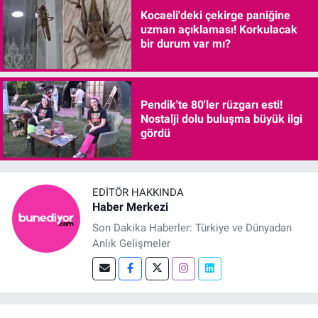
Kocaeli'deki çekirge paniğine
uzman açıklaması! Korkulacak
bir durum var mı?
Pendik'te 80'ler rüzgarı esti!
Nostalji dolu buluşma büyük ilgi
gördü
EDITÖR HAKKINDA
Haber Merkezi
Son Dakika Haberler: Türkiye ve Dünyadan
Anlık Gelişmeler