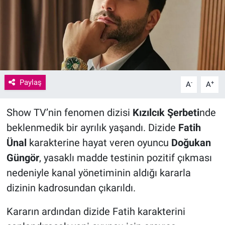
Paylaş
-
+
A
A
Show TV’nin fenomen dizisi
Kızılcık Şerbeti
nde
beklenmedik bir ayrılık yaşandı. Dizide
Fatih
Ünal
karakterine hayat veren oyuncu
Doğukan
Güngör
, yasaklı madde testinin pozitif çıkması
nedeniyle kanal yönetiminin aldığı kararla
dizinin kadrosundan çıkarıldı.
Kararın ardından dizide Fatih karakterini