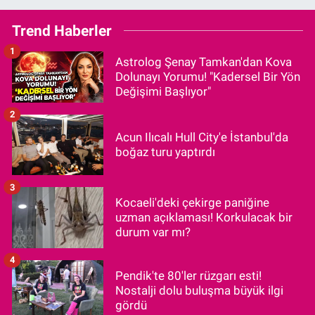
Trend Haberler
1
Astrolog Şenay Tamkan'dan Kova
Dolunayı Yorumu! "Kadersel Bir Yön
Değişimi Başlıyor"
2
Acun Ilıcalı Hull City'e İstanbul'da
boğaz turu yaptırdı
3
Kocaeli'deki çekirge paniğine
uzman açıklaması! Korkulacak bir
durum var mı?
4
Pendik'te 80'ler rüzgarı esti!
Nostalji dolu buluşma büyük ilgi
gördü