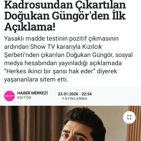
Kadrosundan Çıkartılan
Doğukan Güngör'den İlk
Sağlık
KÜLTÜR SANAT
Açıklama!
Spor
Yasaklı madde testinin pozitif çıkmasının
Teknoloji
ardından Show TV kararıyla Kızılcık
Şerbeti’nden çıkarılan Doğukan Güngör, sosyal
Tv Medya
medya hesabından yayınladığı açıklamada
“Herkes ikinci bir şansı hak eder” diyerek
yaşananlara sitem etti.
HABER MERKEZI
23.01.2026 - 22:54
EDITÖR
YAYINLANMA