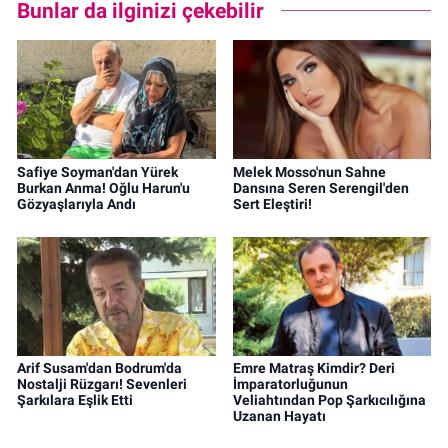
Bunlar da ilginizi çekebilir
Safiye Soyman'dan Yürek
Melek Mosso'nun Sahne
Burkan Anma! Oğlu Harun'u
Dansına Seren Serengil'den
Gözyaşlarıyla Andı
Sert Eleştiri!
Arif Susam'dan Bodrum'da
Emre Matraş Kimdir? Deri
Nostalji Rüzgarı! Sevenleri
İmparatorluğunun
Şarkılara Eşlik Etti
Veliahtından Pop Şarkıcılığına
Uzanan Hayatı