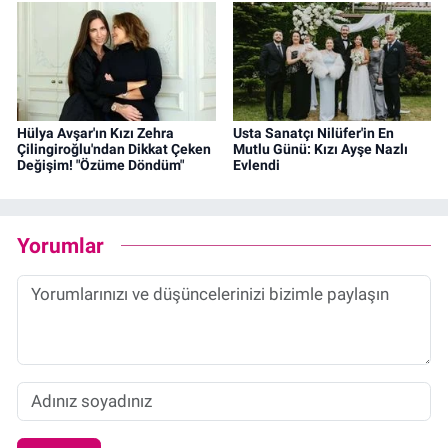
Hülya Avşar'ın Kızı Zehra
Usta Sanatçı Nilüfer'in En
Çilingiroğlu'ndan Dikkat Çeken
Mutlu Günü: Kızı Ayşe Nazlı
Değişim! "Özüme Döndüm"
Evlendi
Yorumlar