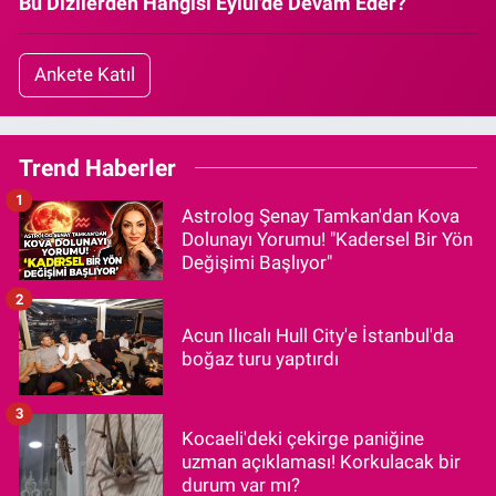
Bu Dizilerden Hangisi Eylül'de Devam Eder?
Ankete Katıl
Trend Haberler
1
Astrolog Şenay Tamkan'dan Kova
Dolunayı Yorumu! "Kadersel Bir Yön
Değişimi Başlıyor"
2
Acun Ilıcalı Hull City'e İstanbul'da
boğaz turu yaptırdı
3
Kocaeli'deki çekirge paniğine
uzman açıklaması! Korkulacak bir
durum var mı?