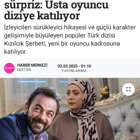
sürpriz: Usta oyuncu
diziye katılıyor
Sağlık
KÜLTÜR SANAT
İzleyicileri sürükleyici hikayesi ve güçlü karakter
Spor
gelişimiyle büyüleyen popüler Türk dizisi
Kızılcık Şerbeti, yeni bir oyuncu kadrosuna
Teknoloji
katılıyor.
Tv Medya
HABER MERKEZI
03.03.2025 - 01:10
EDITÖR
YAYINLANMA