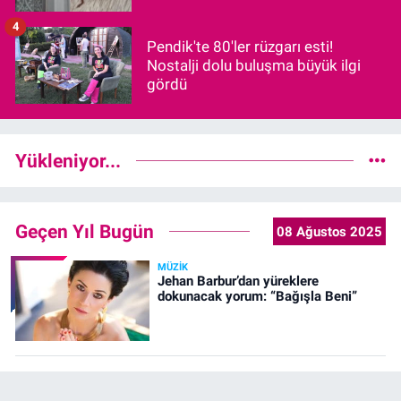
4
Pendik'te 80'ler rüzgarı esti!
Nostalji dolu buluşma büyük ilgi
gördü
Yükleniyor...
Geçen Yıl Bugün
08 Ağustos 2025
MÜZIK
Jehan Barbur’dan yüreklere
dokunacak yorum: “Bağışla Beni”