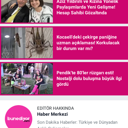
Aziz Yıldırım ve Kızına Yönelik
Paylaşımlarda Yeni Gelişme!
Hesap Sahibi Gözaltında
Kocaeli'deki çekirge paniğine
uzman açıklaması! Korkulacak
bir durum var mı?
Pendik'te 80'ler rüzgarı esti!
Nostalji dolu buluşma büyük ilgi
gördü
EDITÖR HAKKINDA
Haber Merkezi
Son Dakika Haberler: Türkiye ve Dünyadan