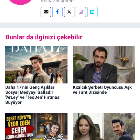
Anlık Gelişmeler
Bunlar da ilginizi çekebilir
Daha 17'nin Genç Aşıkları
Kızılcık Şerbeti Oyuncusu Aşk
Sosyal Medyayı Salladı!
ve Taht Dizisinde
"ArLey" ve "TeoDen" Fırtınası
Büyüyor