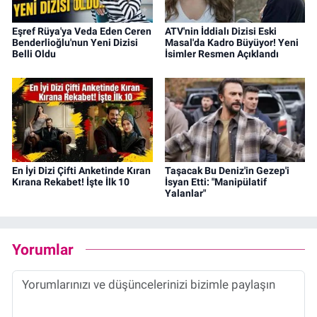
Eşref Rüya'ya Veda Eden Ceren
ATV'nin İddialı Dizisi Eski
Benderlioğlu'nun Yeni Dizisi
Masal'da Kadro Büyüyor! Yeni
Belli Oldu
İsimler Resmen Açıklandı
En İyi Dizi Çifti Anketinde Kıran
Taşacak Bu Deniz'in Gezep'i
Kırana Rekabet! İşte İlk 10
İsyan Etti: "Manipülatif
Yalanlar"
Yorumlar