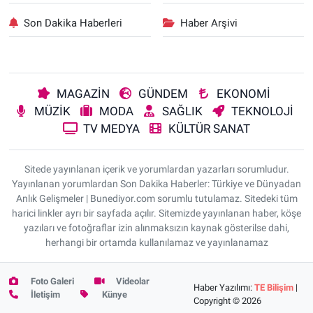
Son Dakika Haberleri
Haber Arşivi
MAGAZİN
GÜNDEM
EKONOMİ
MÜZİK
MODA
SAĞLIK
TEKNOLOJİ
TV MEDYA
KÜLTÜR SANAT
Sitede yayınlanan içerik ve yorumlardan yazarları sorumludur.
Yayınlanan yorumlardan Son Dakika Haberler: Türkiye ve Dünyadan
Anlık Gelişmeler | Bunediyor.com sorumlu tutulamaz. Sitedeki tüm
harici linkler ayrı bir sayfada açılır. Sitemizde yayınlanan haber, köşe
yazıları ve fotoğraflar izin alınmaksızın kaynak gösterilse dahi,
herhangi bir ortamda kullanılamaz ve yayınlanamaz
Foto Galeri
Videolar
Haber Yazılımı:
TE Bilişim
|
İletişim
Künye
Copyright © 2026