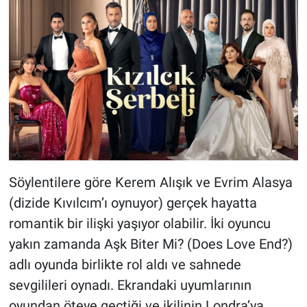
Söylentilere göre Kerem Alışık ve Evrim Alasya
(dizide Kıvılcım’ı oynuyor) gerçek hayatta
romantik bir ilişki yaşıyor olabilir. İki oyuncu
yakın zamanda Aşk Biter Mi? (Does Love End?)
adlı oyunda birlikte rol aldı ve sahnede
sevgilileri oynadı. Ekrandaki uyumlarının
oyundan öteye geçtiği ve ikilinin Londra’ya