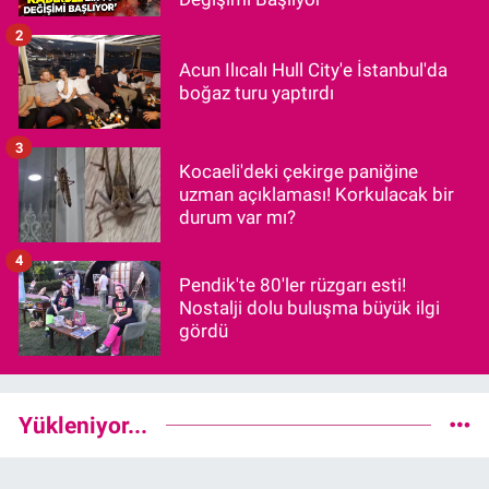
2
Acun Ilıcalı Hull City'e İstanbul'da
boğaz turu yaptırdı
3
Kocaeli'deki çekirge paniğine
uzman açıklaması! Korkulacak bir
durum var mı?
4
Pendik'te 80'ler rüzgarı esti!
Nostalji dolu buluşma büyük ilgi
gördü
Yükleniyor...