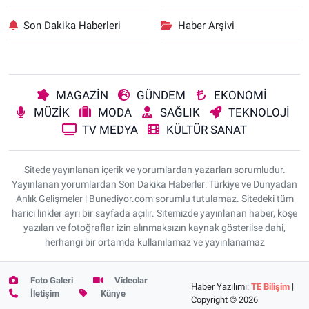
Son Dakika Haberleri
Haber Arşivi
MAGAZİN
GÜNDEM
EKONOMİ
MÜZİK
MODA
SAĞLIK
TEKNOLOJİ
TV MEDYA
KÜLTÜR SANAT
Sitede yayınlanan içerik ve yorumlardan yazarları sorumludur.
Yayınlanan yorumlardan Son Dakika Haberler: Türkiye ve Dünyadan
Anlık Gelişmeler | Bunediyor.com sorumlu tutulamaz. Sitedeki tüm
harici linkler ayrı bir sayfada açılır. Sitemizde yayınlanan haber, köşe
yazıları ve fotoğraflar izin alınmaksızın kaynak gösterilse dahi,
herhangi bir ortamda kullanılamaz ve yayınlanamaz
Foto Galeri
Videolar
Haber Yazılımı:
TE Bilişim
|
İletişim
Künye
Copyright © 2026