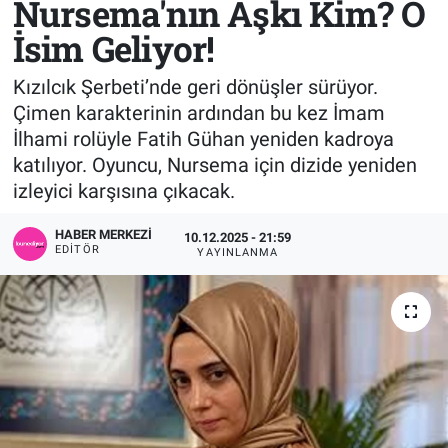
Nursema'nın Aşkı Kim? O
İsim Geliyor!
Sağlık
KÜLTÜR SANAT
Kızılcık Şerbeti’nde geri dönüşler sürüyor.
Spor
Çimen karakterinin ardından bu kez İmam
İlhami rolüyle Fatih Gühan yeniden kadroya
Teknoloji
katılıyor. Oyuncu, Nursema için dizide yeniden
Tv Medya
izleyici karşısına çıkacak.
HABER MERKEZI
10.12.2025 - 21:59
EDITÖR
YAYINLANMA