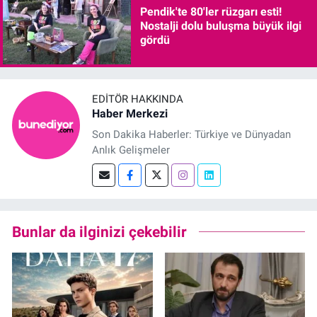
Pendik'te 80'ler rüzgarı esti!
Nostalji dolu buluşma büyük ilgi
gördü
EDITÖR HAKKINDA
Haber Merkezi
Son Dakika Haberler: Türkiye ve Dünyadan
Anlık Gelişmeler
Bunlar da ilginizi çekebilir