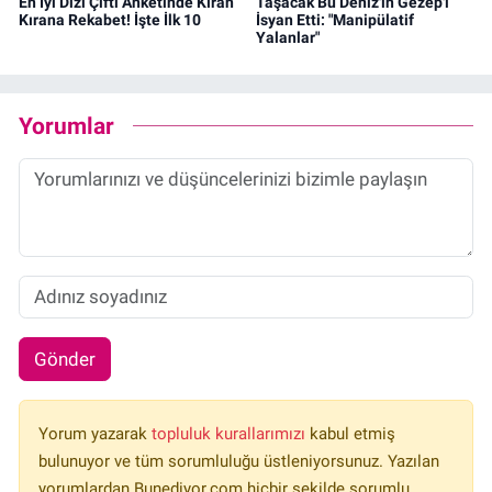
En İyi Dizi Çifti Anketinde Kıran
Taşacak Bu Deniz'in Gezep'i
Kırana Rekabet! İşte İlk 10
İsyan Etti: "Manipülatif
Yalanlar"
Yorumlar
Gönder
Yorum yazarak
topluluk kurallarımızı
kabul etmiş
bulunuyor ve tüm sorumluluğu üstleniyorsunuz. Yazılan
yorumlardan Bunediyor.com hiçbir şekilde sorumlu