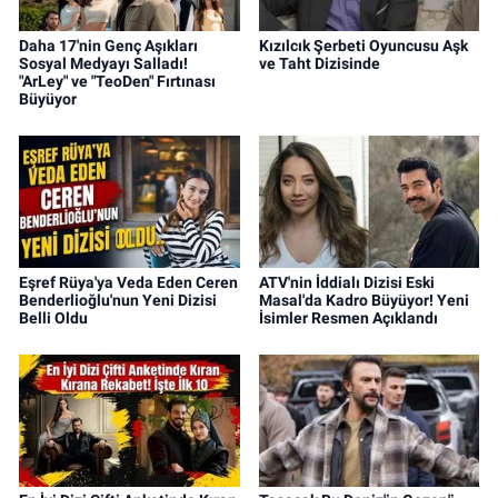
Daha 17'nin Genç Aşıkları
Kızılcık Şerbeti Oyuncusu Aşk
Sosyal Medyayı Salladı!
ve Taht Dizisinde
"ArLey" ve "TeoDen" Fırtınası
Büyüyor
Eşref Rüya'ya Veda Eden Ceren
ATV'nin İddialı Dizisi Eski
Benderlioğlu'nun Yeni Dizisi
Masal'da Kadro Büyüyor! Yeni
Belli Oldu
İsimler Resmen Açıklandı