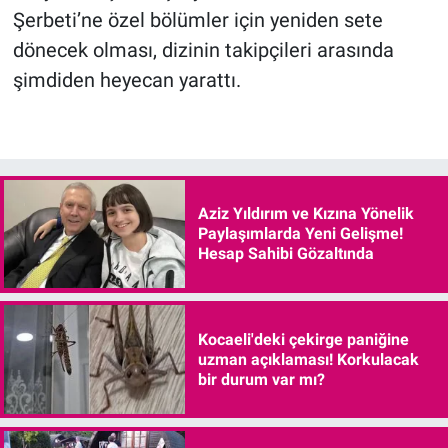
Şerbeti’ne özel bölümler için yeniden sete
dönecek olması, dizinin takipçileri arasında
şimdiden heyecan yarattı.
Aziz Yıldırım ve Kızına Yönelik
Paylaşımlarda Yeni Gelişme!
Hesap Sahibi Gözaltında
Kocaeli'deki çekirge paniğine
uzman açıklaması! Korkulacak
bir durum var mı?