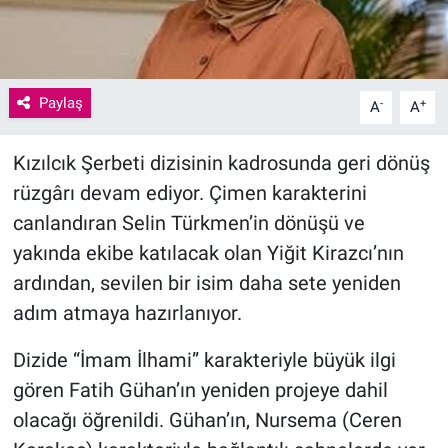
Paylaş
-
+
A
A
Kızılcık Şerbeti dizisinin kadrosunda geri dönüş
rüzgârı devam ediyor. Çimen karakterini
canlandıran Selin Türkmen’in dönüşü ve
yakında ekibe katılacak olan Yiğit Kirazcı’nın
ardından, sevilen bir isim daha sete yeniden
adım atmaya hazırlanıyor.
Dizide “İmam İlhami” karakteriyle büyük ilgi
gören Fatih Gühan’ın yeniden projeye dahil
olacağı öğrenildi. Gühan’ın, Nursema (Ceren