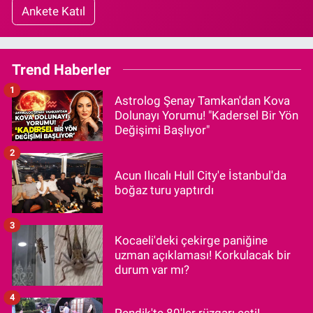
Ankete Katıl
Trend Haberler
1
Astrolog Şenay Tamkan'dan Kova
Dolunayı Yorumu! "Kadersel Bir Yön
Değişimi Başlıyor"
2
Acun Ilıcalı Hull City'e İstanbul'da
boğaz turu yaptırdı
3
Kocaeli'deki çekirge paniğine
uzman açıklaması! Korkulacak bir
durum var mı?
4
Pendik'te 80'ler rüzgarı esti!