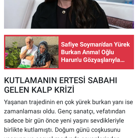
Safiye Soyman'dan Yürek
Burkan Anma! Oğlu
Harun'u Gözyaşlarıyla
Andı
KUTLAMANIN ERTESİ SABAHI
GELEN KALP KRİZİ
Yaşanan trajedinin en çok yürek burkan yanı ise
zamanlaması oldu. Genç sanatçı, vefatından
sadece bir gün önce yeni yaşını sevdikleriyle
birlikte kutlamıştı. Doğum günü coşkusunu