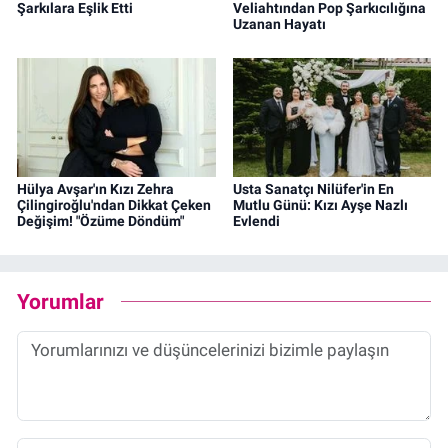
Şarkılara Eşlik Etti
Veliahtından Pop Şarkıcılığına
Uzanan Hayatı
Hülya Avşar'ın Kızı Zehra
Usta Sanatçı Nilüfer'in En
Çilingiroğlu'ndan Dikkat Çeken
Mutlu Günü: Kızı Ayşe Nazlı
Değişim! "Özüme Döndüm"
Evlendi
Yorumlar