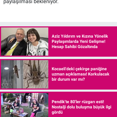
paylaşılması bekleniyor.
Aziz Yıldırım ve Kızına Yönelik
Paylaşımlarda Yeni Gelişme!
Hesap Sahibi Gözaltında
Kocaeli'deki çekirge paniğine
uzman açıklaması! Korkulacak
bir durum var mı?
Pendik'te 80'ler rüzgarı esti!
Nostalji dolu buluşma büyük ilgi
gördü