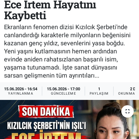
Ece İrtem Hayatını
Kaybetti
Sağlık
KÜLTÜR SANAT
Ekranların fenomen dizisi Kızılcık Şerbeti'nde
Spor
canlandırdığı karakterle milyonların beğenisini
kazanan genç yıldız, sevenlerini yasa boğdu.
Teknoloji
Yeni yaşını kutlamasının hemen ardından
Tv Medya
evinde aniden rahatsızlanan başarılı isim,
yaşama tutunamadı. İşte sanat dünyasını
sarsan gelişmenin tüm ayrıntıları...
15.06.2026 - 16:54
15.06.2026 - 17:00
1
2 DK
YAYINLANMA
GÜNCELLEME
PAYLAŞIM
OKUNMA S