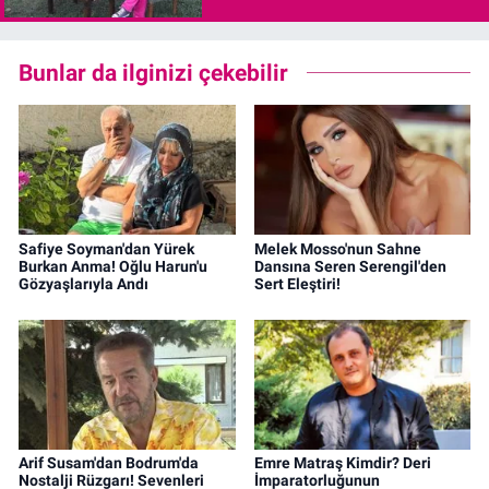
Bunlar da ilginizi çekebilir
Safiye Soyman'dan Yürek
Melek Mosso'nun Sahne
Burkan Anma! Oğlu Harun'u
Dansına Seren Serengil'den
Gözyaşlarıyla Andı
Sert Eleştiri!
Arif Susam'dan Bodrum'da
Emre Matraş Kimdir? Deri
Nostalji Rüzgarı! Sevenleri
İmparatorluğunun